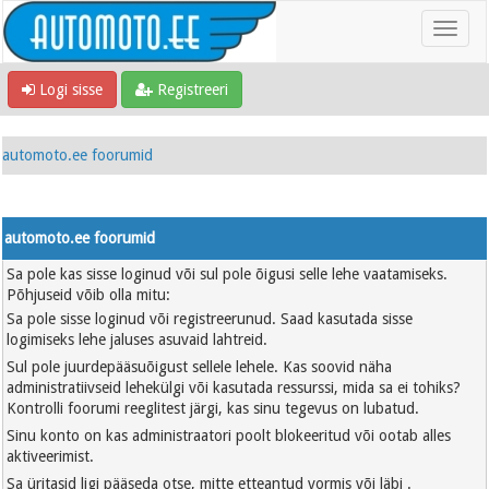
Logi sisse
Registreeri
automoto.ee foorumid
automoto.ee foorumid
Sa pole kas sisse loginud või sul pole õigusi selle lehe vaatamiseks.
Põhjuseid võib olla mitu:
Sa pole sisse loginud või registreerunud. Saad kasutada sisse
logimiseks lehe jaluses asuvaid lahtreid.
Sul pole juurdepääsuõigust sellele lehele. Kas soovid näha
administratiivseid lehekülgi või kasutada ressurssi, mida sa ei tohiks?
Kontrolli foorumi reeglitest järgi, kas sinu tegevus on lubatud.
Sinu konto on kas administraatori poolt blokeeritud või ootab alles
aktiveerimist.
Sa üritasid ligi pääseda otse, mitte etteantud vormis või läbi .