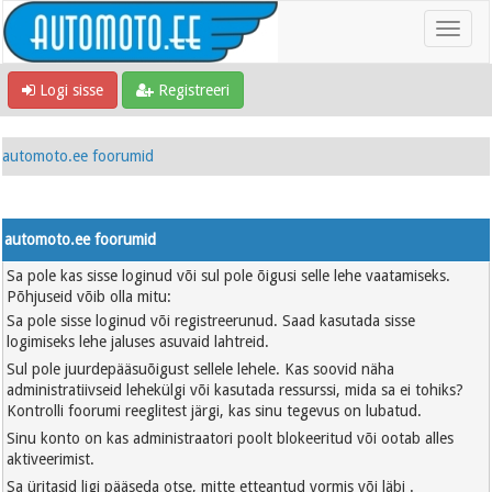
Logi sisse
Registreeri
automoto.ee foorumid
automoto.ee foorumid
Sa pole kas sisse loginud või sul pole õigusi selle lehe vaatamiseks.
Põhjuseid võib olla mitu:
Sa pole sisse loginud või registreerunud. Saad kasutada sisse
logimiseks lehe jaluses asuvaid lahtreid.
Sul pole juurdepääsuõigust sellele lehele. Kas soovid näha
administratiivseid lehekülgi või kasutada ressurssi, mida sa ei tohiks?
Kontrolli foorumi reeglitest järgi, kas sinu tegevus on lubatud.
Sinu konto on kas administraatori poolt blokeeritud või ootab alles
aktiveerimist.
Sa üritasid ligi pääseda otse, mitte etteantud vormis või läbi .