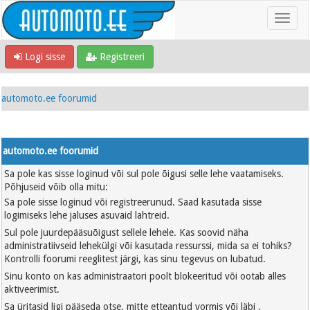
Logi sisse
Registreeri
automoto.ee foorumid
automoto.ee foorumid
Sa pole kas sisse loginud või sul pole õigusi selle lehe vaatamiseks.
Põhjuseid võib olla mitu:
Sa pole sisse loginud või registreerunud. Saad kasutada sisse
logimiseks lehe jaluses asuvaid lahtreid.
Sul pole juurdepääsuõigust sellele lehele. Kas soovid näha
administratiivseid lehekülgi või kasutada ressurssi, mida sa ei tohiks?
Kontrolli foorumi reeglitest järgi, kas sinu tegevus on lubatud.
Sinu konto on kas administraatori poolt blokeeritud või ootab alles
aktiveerimist.
Sa üritasid ligi pääseda otse, mitte etteantud vormis või läbi .