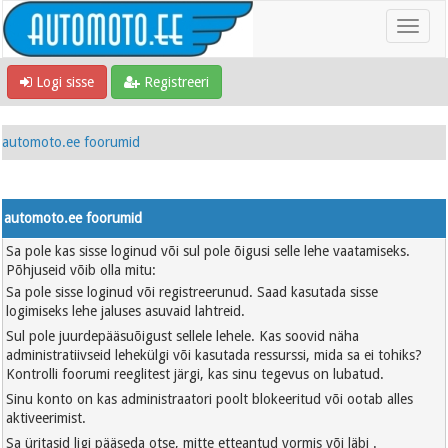
Logi sisse
Registreeri
automoto.ee foorumid
automoto.ee foorumid
Sa pole kas sisse loginud või sul pole õigusi selle lehe vaatamiseks.
Põhjuseid võib olla mitu:
Sa pole sisse loginud või registreerunud. Saad kasutada sisse
logimiseks lehe jaluses asuvaid lahtreid.
Sul pole juurdepääsuõigust sellele lehele. Kas soovid näha
administratiivseid lehekülgi või kasutada ressurssi, mida sa ei tohiks?
Kontrolli foorumi reeglitest järgi, kas sinu tegevus on lubatud.
Sinu konto on kas administraatori poolt blokeeritud või ootab alles
aktiveerimist.
Sa üritasid ligi pääseda otse, mitte etteantud vormis või läbi .