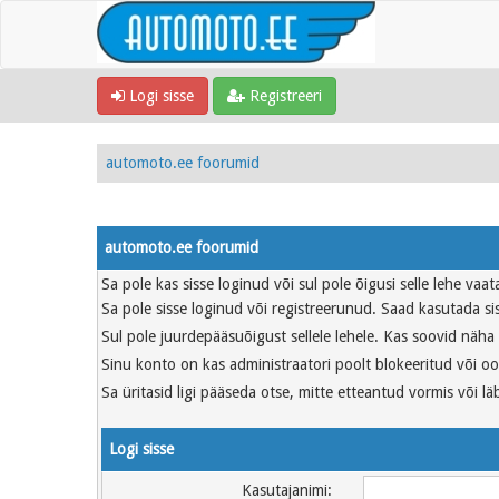
Logi sisse
Registreeri
automoto.ee foorumid
automoto.ee foorumid
Sa pole kas sisse loginud või sul pole õigusi selle lehe vaa
Sa pole sisse loginud või registreerunud. Saad kasutada sis
Sul pole juurdepääsuõigust sellele lehele. Kas soovid näha a
Sinu konto on kas administraatori poolt blokeeritud või oot
Sa üritasid ligi pääseda otse, mitte etteantud vormis või läb
Logi sisse
Kasutajanimi: