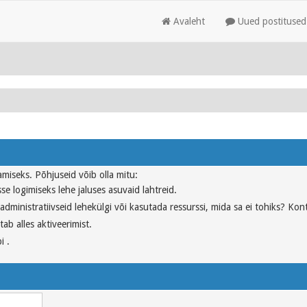
Avaleht
Uued postitused
tamiseks. Põhjuseid võib olla mitu:
se logimiseks lehe jaluses asuvaid lahtreid.
dministratiivseid lehekülgi või kasutada ressurssi, mida sa ei tohiks? Kont
ab alles aktiveerimist.
i .