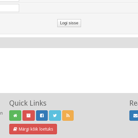
Quick Links
Re
un
Märgi kõik loetuks