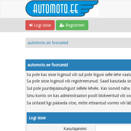
Logi sisse
Registreeri
automoto.ee foorumid
automoto.ee foorumid
Sa pole kas sisse loginud või sul pole õigusi selle lehe vaa
Sa pole sisse loginud või registreerunud. Saad kasutada sis
Sul pole juurdepääsuõigust sellele lehele. Kas soovid näha a
Sinu konto on kas administraatori poolt blokeeritud või oot
Sa üritasid ligi pääseda otse, mitte etteantud vormis või läb
Logi sisse
Kasutajanimi: