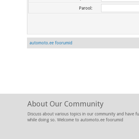
Parool:
automoto.ee foorumid
About Our Community
Discuss about various topics in our community and have f
while doing so. Welcome to automoto.ee foorumid