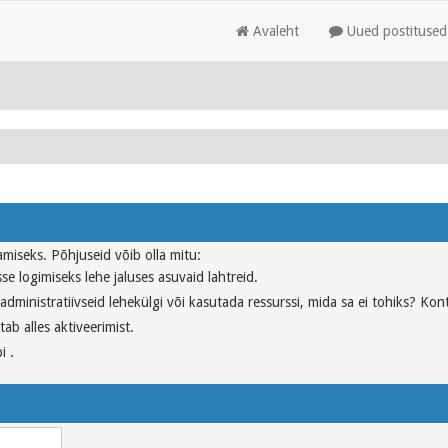
Avaleht
Uued postitused
tamiseks. Põhjuseid võib olla mitu:
se logimiseks lehe jaluses asuvaid lahtreid.
dministratiivseid lehekülgi või kasutada ressurssi, mida sa ei tohiks? Kont
ab alles aktiveerimist.
i .