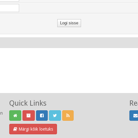
Quick Links
Re
un
Märgi kõik loetuks