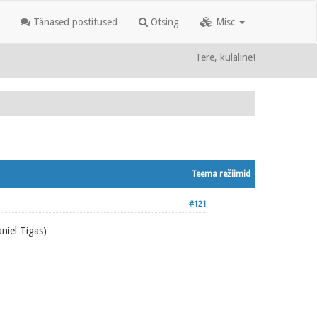
Tänased postitused
Otsing
Misc
Tere, külaline!
Teema režiimid
#121
niel Tigas)