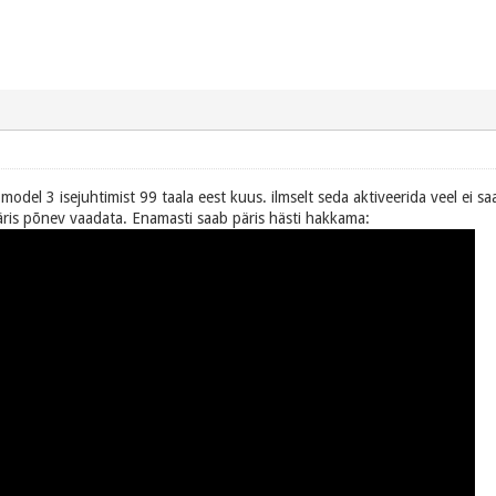
odel 3 isejuhtimist 99 taala eest kuus. ilmselt seda aktiveerida veel ei sa
äris põnev vaadata. Enamasti saab päris hästi hakkama: