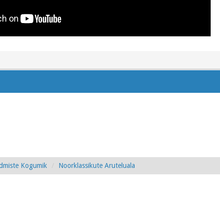
admiste Kogumik
Noorklassikute Aruteluala