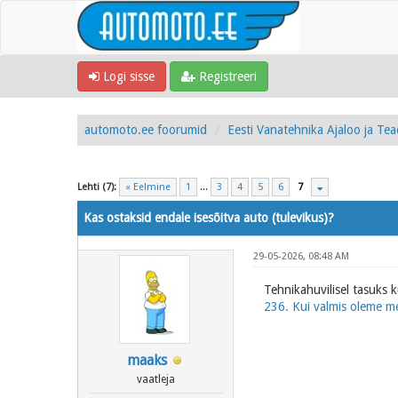
Logi sisse
Registreeri
automoto.ee foorumid
Eesti Vanatehnika Ajaloo ja Te
Lehti (7):
« Eelmine
1
...
3
4
5
6
7
Kas ostaksid endale isesõitva auto (tulevikus)?
29-05-2026, 08:48 AM
Tehnikahuvilisel tasuks 
236. Kui valmis oleme m
maaks
vaatleja