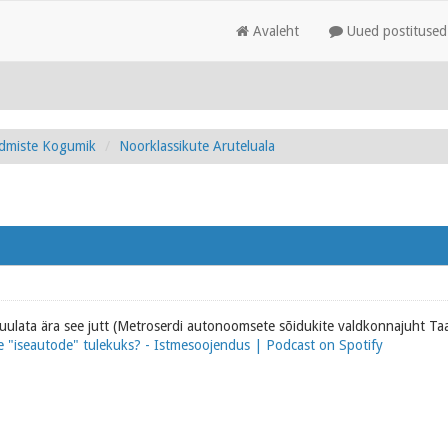
Avaleht
Uued postitused
admiste Kogumik
Noorklassikute Aruteluala
kuulata ära see jutt (Metroserdi autonoomsete sõidukite valdkonnajuht Taa
e "iseautode" tulekuks? - Istmesoojendus | Podcast on Spotify