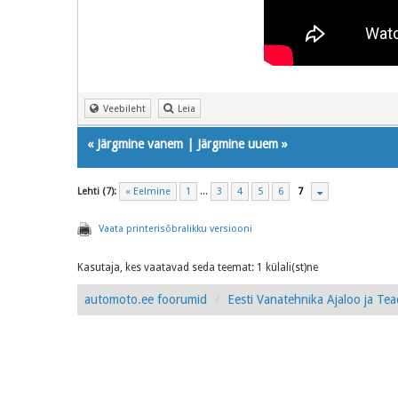
Veebileht
Leia
«
Järgmine vanem
|
Järgmine uuem
»
Lehti (7):
« Eelmine
1
...
3
4
5
6
7
Vaata printerisõbralikku versiooni
Kasutaja, kes vaatavad seda teemat: 1 külali(st)ne
automoto.ee foorumid
Eesti Vanatehnika Ajaloo ja Te