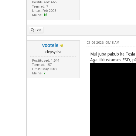
Postitused: 665
Teemad: 7
Liitus: Feb 2008
Maine:
16
Leia
03-06-2026, 09:18 AM
vootele
clepsydra
Mul juba pakub ka Tesla m
Aga liikluskaoses FSD, p
Postitused: 1,544
Teemad: 157
Liitus: May 2003
Maine:
7