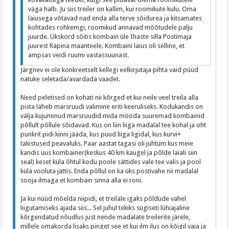
väga halb. Ju siis treiler on kallim, kui roomikute kulu. Oma
laiusega võtavad nad enda alla terve sõidurea ja kitsamates
kohtades rohkemgi, roomikud annavad mõõtudele palju
juurde. Ükskord sõitis kombain üle Ihaste silla Postimaja
juurest Räpina maanteele. Kombaini laius oli selline, et
ampsas veidi ruumi vastassuunast.
Järgnev ei ole konkreetselt kellegi eelkirjutaja pihta vaid püüd
natuke seletada/avardada vaadet.
Need peletised on kohati nii kõrged et kui neile veel treila alla
pista läheb marsruudi valimine eriti keeruliseks. Kodukandis on
välja kujunenud marsruudid mida mööda suuremad kombainid
põllult põllule sõidavad. Kus on liin liiga madalal tee kohal ja oht
punkrit pidi kinni jääda, kus puud liiga ligidal, kus kurvi+
takistused peavaluks. Paar aastat tagasi oli juhtum kus meie
kandis uus kombainer(keskus 40 km kaugel ja põlde laiali siin
seal) keset küla õhtul kodu poole sättides vale tee valis ja pool
küla vooluta jättis. Enda põllul on ka üks postivahe nii madalal
sooja ilmaga et kombain sinna alla ei roni.
Ja kui nüüd mõelda niipidi, et treilale igaks põldude vahel
liigutamiseks ajada siis... Sel juhul tekiks sügiseti lühiajaline
kõrgendatud nõudlus just nende madalate treilerite järele,
millele omakorda lisaks pinget see et kui ilm ilus on kõigil vaja ja