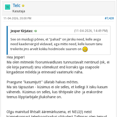
Telc
Kasutaja
11-04-2026, 20:00 PM
#7,428
Jesper Kirjutas:
(11-04-2026, 14:49 PM)
See on muidugi põnev, et "pahad" on järsku need, kelle aega
need kaadervärgid viidavad, aga mitte need, kelle kasum tänu
treilerite jms arvelt kokku hoidmisele suurem on
Hea Jesper!
Ma olen mitmeski foorumivaidluses tunnustavalt nentinud (ok, ei
ole kirja pannud) sinu võimekust end korraks iga osapoole
kingadesse mõelda ja erinevaid vaatenurki näha.
Praegune "kasumijutt" üllatab halvas mõttes.
Ma siis täpsustan - küsimus ei ole selles, et kellegi X isiku kasum
väheneb. Küsimus on selles, kas tihtipeale ühe- ja erakordne
teenus lõpptarbijale jõukohane on.
Olgu mainitud lihtsalt ääremärkusena, et NELI(!) neist
kümnekonnast teleskooplaaduri sõitudest Tallinnas olen teinud