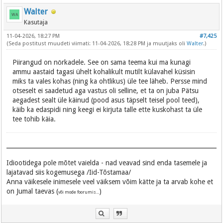
Walter
Kasutaja
11-04-2026, 18:27 PM
#7,425
(Seda postitust muudeti viimati: 11-04-2026, 18:28 PM ja muutjaks oli
Walter
.)
Piirangud on nōrkadele. See on sama teema kui ma kunagi
ammu aastaid tagasi ühelt kohalikult mutilt külavahel küsisin
miks ta vales kohas (ning ka ohtlikus) üle tee läheb. Persse mind
otseselt ei saadetud aga vastus oli selline, et ta on juba Pätsu
aegadest sealt üle käinud (pood asus täpselt teisel pool teed),
käib ka edaspidi ning keegi ei kirjuta talle ette kuskohast ta üle
tee tohib käia.
Idiootidega pole mõtet vaielda - nad veavad sind enda tasemele ja
lajatavad siis kogemusega /Iid-Tõstamaa/
Anna väikesele inimesele veel väiksem võim kätte ja ta arvab kohe et
on Jumal taevas (
)
või mode foorumis...