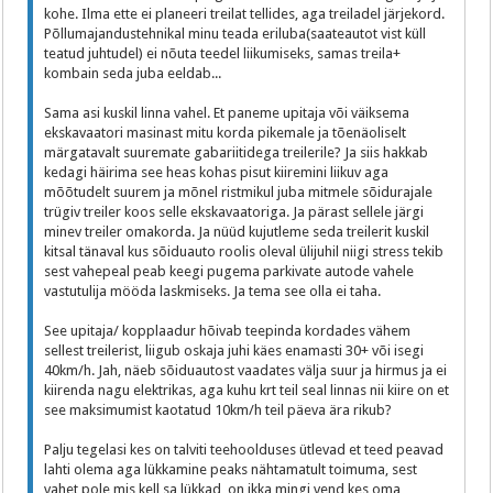
kohe. Ilma ette ei planeeri treilat tellides, aga treiladel järjekord.
Põllumajandustehnikal minu teada eriluba(saateautot vist küll
teatud juhtudel) ei nõuta teedel liikumiseks, samas treila+
kombain seda juba eeldab...
Sama asi kuskil linna vahel. Et paneme upitaja või väiksema
ekskavaatori masinast mitu korda pikemale ja tõenäoliselt
märgatavalt suuremate gabariitidega treilerile? Ja siis hakkab
kedagi häirima see heas kohas pisut kiiremini liikuv aga
mõõtudelt suurem ja mõnel ristmikul juba mitmele sõidurajale
trügiv treiler koos selle ekskavaatoriga. Ja pärast sellele järgi
minev treiler omakorda. Ja nüüd kujutleme seda treilerit kuskil
kitsal tänaval kus sõiduauto roolis oleval ülijuhil niigi stress tekib
sest vahepeal peab keegi pugema parkivate autode vahele
vastutulija mööda laskmiseks. Ja tema see olla ei taha.
See upitaja/ kopplaadur hõivab teepinda kordades vähem
sellest treilerist, liigub oskaja juhi käes enamasti 30+ või isegi
40km/h. Jah, näeb sõiduautost vaadates välja suur ja hirmus ja ei
kiirenda nagu elektrikas, aga kuhu krt teil seal linnas nii kiire on et
see maksimumist kaotatud 10km/h teil päeva ära rikub?
Palju tegelasi kes on talviti teehoolduses ütlevad et teed peavad
lahti olema aga lükkamine peaks nähtamatult toimuma, sest
vahet pole mis kell sa lükkad, on ikka mingi vend kes oma