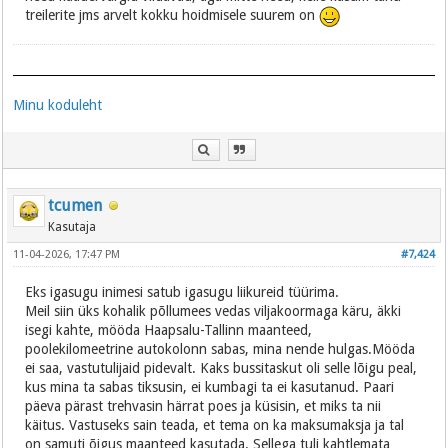
treilerite jms arvelt kokku hoidmisele suurem on
Minu koduleht
tcumen
Kasutaja
11-04-2026, 17:47 PM
#7,424
Eks igasugu inimesi satub igasugu liikureid tüürima.
Meil siin üks kohalik põllumees vedas viljakoormaga käru, äkki
isegi kahte, mööda Haapsalu-Tallinn maanteed,
poolekilomeetrine autokolonn sabas, mina nende hulgas.Mööda
ei saa, vastutulijaid pidevalt. Kaks bussitaskut oli selle lõigu peal,
kus mina ta sabas tiksusin, ei kumbagi ta ei kasutanud. Paari
päeva pärast trehvasin härrat poes ja küsisin, et miks ta nii
käitus. Vastuseks sain teada, et tema on ka maksumaksja ja tal
on samuti õigus maanteed kasutada. Sellega tuli kahtlemata