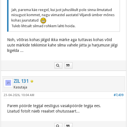
Jah, parema käe reegel, kui just juhuslikult pole sinna ilmutatud
niisugust kommet, nagu viimastel aastatel Viljandi ümber mõnes
kohas juurutatud
Tuleb lihtsalt silmad rohkem lahti hoida.
Noh, võõras kohas jälgid ikka märke aga tuttavas kohas võid
uute märkide tekkimise kahe silma vahele jätta ja harjumuse jälgi
liigelda ...
ZIL 131
Kasutaja
23-04-2026, 10:04 AM
#7,439
Parem pöörde tegijal eesõigus vasakpöörde tegija ees.
Lisatud fotolt näeb reaalset ohutussaart...