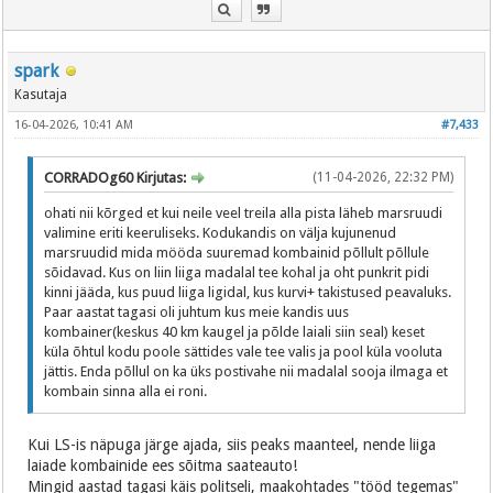
spark
Kasutaja
16-04-2026, 10:41 AM
#7,433
CORRADOg60 Kirjutas:
(11-04-2026, 22:32 PM)
ohati nii kõrged et kui neile veel treila alla pista läheb marsruudi
valimine eriti keeruliseks. Kodukandis on välja kujunenud
marsruudid mida mööda suuremad kombainid põllult põllule
sõidavad. Kus on liin liiga madalal tee kohal ja oht punkrit pidi
kinni jääda, kus puud liiga ligidal, kus kurvi+ takistused peavaluks.
Paar aastat tagasi oli juhtum kus meie kandis uus
kombainer(keskus 40 km kaugel ja põlde laiali siin seal) keset
küla õhtul kodu poole sättides vale tee valis ja pool küla vooluta
jättis. Enda põllul on ka üks postivahe nii madalal sooja ilmaga et
kombain sinna alla ei roni.
Kui LS-is näpuga järge ajada, siis peaks maanteel, nende liiga
laiade kombainide ees sõitma saateauto!
Mingid aastad tagasi käis politseli, maakohtades "tööd tegemas"