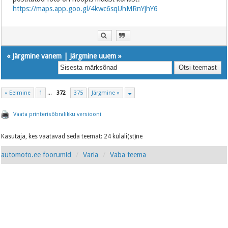
https://maps.app.goo.gl/4kwc6sqUhMRnYjhY6
«
Järgmine vanem
|
Järgmine uuem
»
« Eelmine
1
...
372
375
Järgmine »
Vaata printerisõbralikku versiooni
Kasutaja, kes vaatavad seda teemat: 24 külali(st)ne
automoto.ee foorumid
Varia
Vaba teema