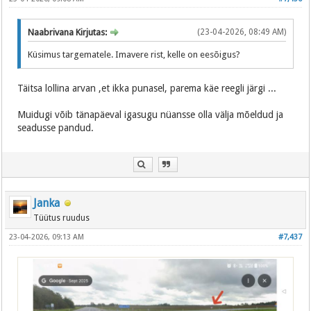
Naabrivana Kirjutas:
(23-04-2026, 08:49 AM)
Küsimus targematele. Imavere rist, kelle on eesõigus?
Täitsa lollina arvan ,et ikka punasel, parema käe reegli järgi ...
Muidugi võib tänapäeval igasugu nüansse olla välja mõeldud ja
seadusse pandud.
Janka
Tüütus ruudus
23-04-2026, 09:13 AM
#7,437