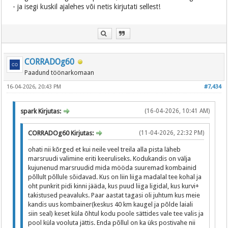
- ja isegi kuskil ajalehes või netis kirjutati sellest!
CORRADOg60
Paadund töönarkomaan
16-04-2026, 20:43 PM
#7,434
spark Kirjutas:
(16-04-2026, 10:41 AM)
CORRADOg60 Kirjutas:
(11-04-2026, 22:32 PM)
ohati nii kõrged et kui neile veel treila alla pista läheb
marsruudi valimine eriti keeruliseks. Kodukandis on välja
kujunenud marsruudid mida mööda suuremad kombainid
põllult põllule sõidavad. Kus on liin liiga madalal tee kohal ja
oht punkrit pidi kinni jääda, kus puud liiga ligidal, kus kurvi+
takistused peavaluks. Paar aastat tagasi oli juhtum kus meie
kandis uus kombainer(keskus 40 km kaugel ja põlde laiali
siin seal) keset küla õhtul kodu poole sättides vale tee valis ja
pool küla vooluta jättis. Enda põllul on ka üks postivahe nii