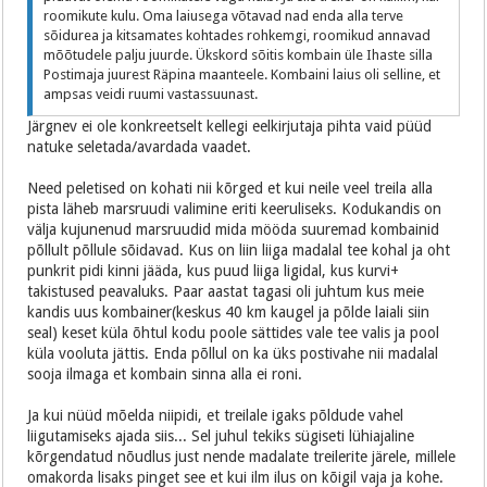
roomikute kulu. Oma laiusega võtavad nad enda alla terve
sõidurea ja kitsamates kohtades rohkemgi, roomikud annavad
mõõtudele palju juurde. Ükskord sõitis kombain üle Ihaste silla
Postimaja juurest Räpina maanteele. Kombaini laius oli selline, et
ampsas veidi ruumi vastassuunast.
Järgnev ei ole konkreetselt kellegi eelkirjutaja pihta vaid püüd
natuke seletada/avardada vaadet.
Need peletised on kohati nii kõrged et kui neile veel treila alla
pista läheb marsruudi valimine eriti keeruliseks. Kodukandis on
välja kujunenud marsruudid mida mööda suuremad kombainid
põllult põllule sõidavad. Kus on liin liiga madalal tee kohal ja oht
punkrit pidi kinni jääda, kus puud liiga ligidal, kus kurvi+
takistused peavaluks. Paar aastat tagasi oli juhtum kus meie
kandis uus kombainer(keskus 40 km kaugel ja põlde laiali siin
seal) keset küla õhtul kodu poole sättides vale tee valis ja pool
küla vooluta jättis. Enda põllul on ka üks postivahe nii madalal
sooja ilmaga et kombain sinna alla ei roni.
Ja kui nüüd mõelda niipidi, et treilale igaks põldude vahel
liigutamiseks ajada siis... Sel juhul tekiks sügiseti lühiajaline
kõrgendatud nõudlus just nende madalate treilerite järele, millele
omakorda lisaks pinget see et kui ilm ilus on kõigil vaja ja kohe.