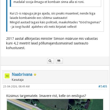
madalal sooja ilmaga et kombain sinna alla ei roni.
Kui LS-is näpuga järge ajada, siis peaks maanteel, nende liiga
laiade kombainide ees sõitma saateauto!
Mingid aastad tagasi käis politseli, maakohtades "tööd tegemas"
- ja isegi kuskil ajalehes või netis kirjutati sellest!
2017 aastal allkirjastas minister Simson määruse mis vabastas
kuni 4,2 meetrit laiad põllumajandusmasinad saateauto
kohustusest.
Naabrivana
Kasutaja
23-04-2026, 08:49 AM
#7,435
Küsimus targematele. Imavere rist, kelle on eesõigus?