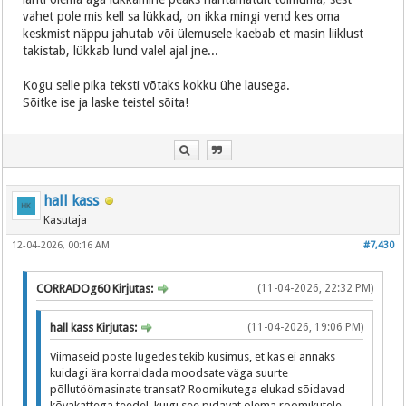
vahet pole mis kell sa lükkad, on ikka mingi vend kes oma
keskmist näppu jahutab või ülemusele kaebab et masin liiklust
takistab, lükkab lund valel ajal jne...
Kogu selle pika teksti võtaks kokku ühe lausega.
Sõitke ise ja laske teistel sõita!
hall kass
Kasutaja
12-04-2026, 00:16 AM
#7,430
CORRADOg60 Kirjutas:
(11-04-2026, 22:32 PM)
hall kass Kirjutas:
(11-04-2026, 19:06 PM)
Viimaseid poste lugedes tekib küsimus, et kas ei annaks
kuidagi ära korraldada moodsate väga suurte
põllutöömasinate transat? Roomikutega elukad sõidavad
kõvakattega teedel, kuigi see pidavat olema roomikutele