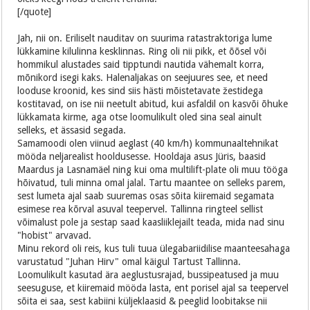
[/quote]
Jah, nii on. Eriliselt nauditav on suurima ratastraktoriga lume
lükkamine kilulinna kesklinnas. Ring oli nii pikk, et õõsel või
hommikul alustades said tipptundi nautida vähemalt korra,
mõnikord isegi kaks. Halenaljakas on seejuures see, et need
looduse kroonid, kes sind siis hästi mõistetavate žestidega
kostitavad, on ise nii neetult abitud, kui asfaldil on kasvõi õhuke
lükkamata kirme, aga otse loomulikult oled sina seal ainult
selleks, et ässasid segada.
Samamoodi olen viinud aeglast (40 km/h) kommunaaltehnikat
mööda neljarealist hooldusesse. Hooldaja asus Jüris, baasid
Maardus ja Lasnamäel ning kui oma multilift-plate oli muu tööga
hõivatud, tuli minna omal jalal. Tartu maantee on selleks parem,
sest lumeta ajal saab suuremas osas sõita kiiremaid segamata
esimese rea kõrval asuval teepervel. Tallinna ringteel sellist
võimalust pole ja sestap saad kaasliiklejailt teada, mida nad sinu
"hobist" arvavad.
Minu rekord oli reis, kus tuli tuua ülegabariidilise maanteesahaga
varustatud "Juhan Hirv" omal käigul Tartust Tallinna.
Loomulikult kasutad ära aeglustusrajad, bussipeatused ja muu
seesuguse, et kiiremaid mööda lasta, ent porisel ajal sa teepervel
sõita ei saa, sest kabiini küljeklaasid & peeglid loobitakse nii