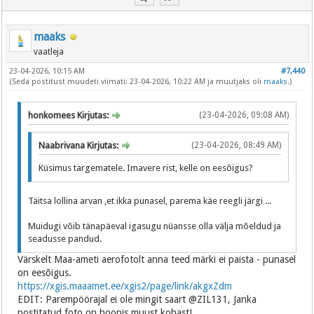
maaks
vaatleja
23-04-2026, 10:15 AM
#7,440
(Seda postitust muudeti viimati: 23-04-2026, 10:22 AM ja muutjaks oli
maaks
.)
honkomees Kirjutas:
(23-04-2026, 09:08 AM)
Naabrivana Kirjutas:
(23-04-2026, 08:49 AM)
Küsimus targematele. Imavere rist, kelle on eesõigus?
Täitsa lollina arvan ,et ikka punasel, parema käe reegli järgi ...
Muidugi võib tänapäeval igasugu nüansse olla välja mõeldud ja
seadusse pandud.
Värskelt Maa-ameti aerofotolt anna teed märki ei paista - punasel
on eesõigus.
https://xgis.maaamet.ee/xgis2/page/link/akgxZdm
EDIT: Parempöörajal ei ole mingit saart @ZIL131, Janka
postitatud foto on hoopis muust kohast!