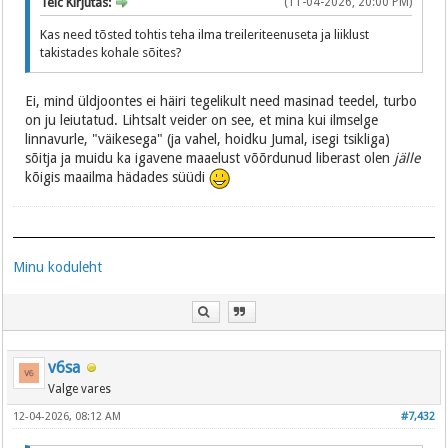
Telc Kirjutas:
(11-04-2026, 20:00 PM)
Kas need tõsted tohtis teha ilma treileriteenuseta ja liiklust
takistades kohale sõites?
Ei, mind üldjoontes ei häiri tegelikult need masinad teedel, turbo
on ju leiutatud. Lihtsalt veider on see, et mina kui ilmselge
linnavurle, "väikesega" (ja vahel, hoidku Jumal, isegi tsikliga)
sõitja ja muidu ka igavene maaelust võõrdunud liberast olen
jälle
kõigis maailma hädades süüdi
Minu koduleht
v6sa
Valge vares
12-04-2026, 08:12 AM
#7,432