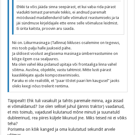
Ehkki ta võis jääda sinna seepärast, et kui vaba rida pärast
viadukti temast paremale tekkis, ei andnud paremalt
mööduvad madallendurid talle võimalust reastumiseks ja ta
jäi sündmuse kirjeldajale ette enne selle võimaluse leidmist.
Ei ürita kaitsta, proovin aru saada.
Nii on. Liikurmasinaga (Tallinna) liikluses osalemine on tegevus,
mis toob palju halle juukseid pähe.
Ja üldisest voolust aeglasema masinaga ümberreastumine on
kõige ilgem osa sealjuures.
Ma olen vahel ikka pidanud upitaja või frontaaliga linna vahel
sõitma. Ausõna, objektile, vastu tahtmist. Mitte lusti pärast
kaasliiklejate ajude komposteerimiseks.
Paraku ei ole realistlik, et "paar tõstet paari km kaugusel" jaoks
oleks keegi nõus treilerit rentima.
Täpipealt! Ehk tuli vasakult ja tahtis paremale minna, aga ässad
ei võimaldanud? Ise olen sellisel juhul (jännis traktor) vaadanud,
et mis toimub, vajadusel kulutanud mõne minuti ja suunatuld
dubleerinud, rea piires küljele liikunud jne. Miks teised nii ei võiks
teha?
Porisema on kõik kanged ja oma kulutatud sekundit arvele