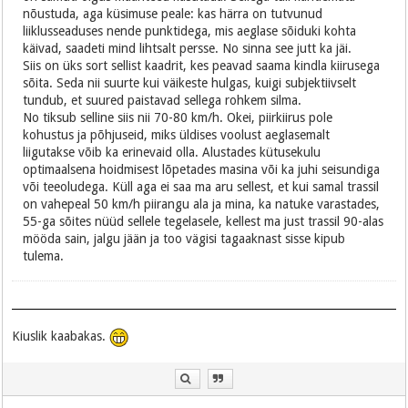
nõustuda, aga küsimuse peale: kas härra on tutvunud
liiklusseaduses nende punktidega, mis aeglase sõiduki kohta
käivad, saadeti mind lihtsalt persse. No sinna see jutt ka jäi.
Siis on üks sort sellist kaadrit, kes peavad saama kindla kiirusega
sõita. Seda nii suurte kui väikeste hulgas, kuigi subjektiivselt
tundub, et suured paistavad sellega rohkem silma.
No tiksub selline siis nii 70-80 km/h. Okei, piirkiirus pole
kohustus ja põhjuseid, miks üldises voolust aeglasemalt
liigutakse võib ka erinevaid olla. Alustades kütusekulu
optimaalsena hoidmisest lõpetades masina või ka juhi seisundiga
või teeoludega. Küll aga ei saa ma aru sellest, et kui samal trassil
on vahepeal 50 km/h piirangu ala ja mina, ka natuke varastades,
55-ga sõites nüüd sellele tegelasele, kellest ma just trassil 90-alas
mööda sain, jalgu jään ja too vägisi tagaaknast sisse kipub
tulema.
Kiuslik kaabakas.