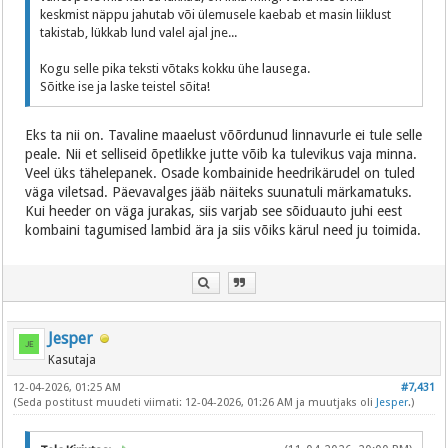
keskmist näppu jahutab või ülemusele kaebab et masin liiklust
takistab, lükkab lund valel ajal jne...
Kogu selle pika teksti võtaks kokku ühe lausega.
Sõitke ise ja laske teistel sõita!
Eks ta nii on. Tavaline maaelust võõrdunud linnavurle ei tule selle
peale. Nii et selliseid õpetlikke jutte võib ka tulevikus vaja minna.
Veel üks tähelepanek. Osade kombainide heedrikärudel on tuled
väga viletsad. Päevavalges jääb näiteks suunatuli märkamatuks.
Kui heeder on väga jurakas, siis varjab see sõiduauto juhi eest
kombaini tagumised lambid ära ja siis võiks kärul need ju toimida.
Jesper
Kasutaja
12-04-2026, 01:25 AM
#7,431
(Seda postitust muudeti viimati: 12-04-2026, 01:26 AM ja muutjaks oli
Jesper
.)