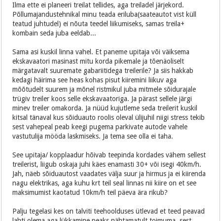
Ilma ette ei planeeri treilat tellides, aga treiladel järjekord.
Põllumajandustehnikal minu teada eriluba(saateautot vist küll
teatud juhtudel) ei nõuta teedel liikumiseks, samas treila+
kombain seda juba eeldab...
Sama asi kuskil linna vahel. Et paneme upitaja või väiksema
ekskavaatori masinast mitu korda pikemale ja tõenäoliselt
märgatavalt suuremate gabariitidega treilerile? Ja siis hakkab
kedagi häirima see heas kohas pisut kiiremini liikuv aga
mõõtudelt suurem ja mõnel ristmikul juba mitmele sõidurajale
trügiv treiler koos selle ekskavaatoriga. Ja pärast sellele järgi
minev treiler omakorda. Ja nüüd kujutleme seda treilerit kuskil
kitsal tänaval kus sõiduauto roolis oleval ülijuhil niigi stress tekib
sest vahepeal peab keegi pugema parkivate autode vahele
vastutulija mööda laskmiseks. Ja tema see olla ei taha.
See upitaja/ kopplaadur hõivab teepinda kordades vähem sellest
treilerist, liigub oskaja juhi käes enamasti 30+ või isegi 40km/h.
Jah, näeb sõiduautost vaadates välja suur ja hirmus ja ei kiirenda
nagu elektrikas, aga kuhu krt teil seal linnas nii kiire on et see
maksimumist kaotatud 10km/h teil päeva ära rikub?
Palju tegelasi kes on talviti teehoolduses ütlevad et teed peavad
lahti olema aga lükkamine peaks nähtamatult toimuma, sest