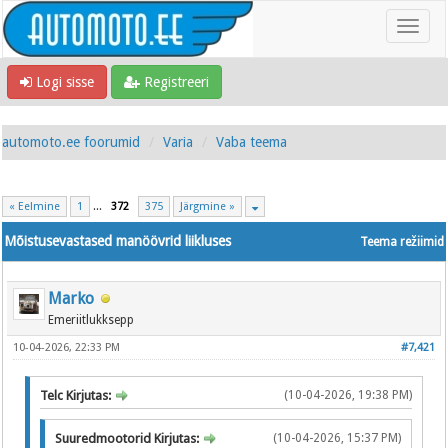
Logi sisse
Registreeri
automoto.ee foorumid
Varia
Vaba teema
« Eelmine
1
...
372
375
Järgmine »
Mõistusevastased manöövrid liikluses
Teema režiimid
Marko
Emeriitlukksepp
10-04-2026, 22:33 PM
#7,421
Telc Kirjutas:
(10-04-2026, 19:38 PM)
Suuredmootorid Kirjutas:
(10-04-2026, 15:37 PM)