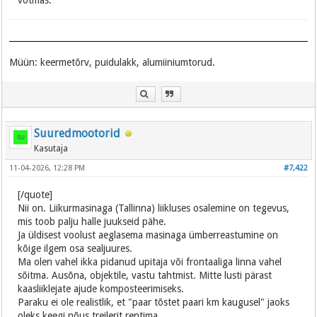
võtmas.
Müün: keermetõrv, puidulakk, alumiiniumtorud.
Suuredmootorid
Kasutaja
11-04-2026, 12:28 PM
#7,422
[/quote]
Nii on. Liikurmasinaga (Tallinna) liikluses osalemine on tegevus,
mis toob palju halle juukseid pähe.
Ja üldisest voolust aeglasema masinaga ümberreastumine on
kõige ilgem osa sealjuures.
Ma olen vahel ikka pidanud upitaja või frontaaliga linna vahel
sõitma. Ausõna, objektile, vastu tahtmist. Mitte lusti pärast
kaasliiklejate ajude komposteerimiseks.
Paraku ei ole realistlik, et "paar tõstet paari km kaugusel" jaoks
oleks keegi nõus treilerit rentima.