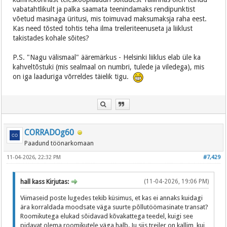
vabatahtlikult ja palka saamata teenindamaks rendipunktist
võetud masinaga üritusi, mis toimuvad maksumaksja raha eest.
Kas need tõsted tohtis teha ilma treileriteenuseta ja liiklust
takistades kohale sõites?
P.S. "Nagu välismaal" ääremärkus - Helsinki liiklus elab üle ka
kahveltõstuki (mis sealmaal on numbri, tulede ja viledega), mis
on iga laaduriga võrreldes täielik tigu.
CORRADOg60
Paadund töönarkomaan
11-04-2026, 22:32 PM
#7,429
hall kass Kirjutas:
(11-04-2026, 19:06 PM)
Viimaseid poste lugedes tekib küsimus, et kas ei annaks kuidagi
ära korraldada moodsate väga suurte põllutöömasinate transat?
Roomikutega elukad sõidavad kõvakattega teedel, kuigi see
pidavat olema roomikutele väga halb. Ju siis treiler on kallim, kui