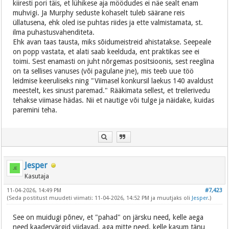
kiiresti pori täis, et lühikese aja möödudes ei näe sealt enam
muhvigi. Ja Murphy seduste kohaselt tuleb säärane reis
üllatusena, ehk oled ise puhtas riides ja ette valmistamata, st.
ilma puhastusvahenditeta.
Ehk avan taas tausta, miks sõidumeistreid ahistatakse. Seepeale
on popp vastata, et alati saab keelduda, ent praktikas see ei
toimi. Sest enamasti on juht nõrgemas positsioonis, sest reeglina
on ta sellises vanuses (või pagulane jne), mis teeb uue töö
leidmise keeruliseks ning "Viimasel konkursil laekus 140 avaldust
meestelt, kes sinust paremad." Rääkimata sellest, et treilerivedu
tehakse viimase hädas. Nii et nautige või tulge ja näidake, kuidas
paremini teha.
Jesper
Kasutaja
11-04-2026, 14:49 PM
#7,423
(Seda postitust muudeti viimati: 11-04-2026, 14:52 PM ja muutjaks oli
Jesper
.)
See on muidugi põnev, et "pahad" on järsku need, kelle aega
need kaadervärgid viidavad, aga mitte need, kelle kasum tänu