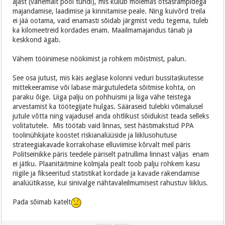
ajast (vähemalt pool tundi), mis kulub mõlemas otsasrampidega
majandamise, laadimise ja kinnitamise peale. Ning kuivõrd treila
ei jää ootama, vaid enamasti sõidab järgmist vedu tegema, tuleb
ka kilomeetreid kordades enam. Maailmamajandus tänab ja
keskkond ägab.
Vähem tööinimese nöökimist ja rohkem mõistmist, palun.
See osa jutust, mis käis aeglase kolonni veduri bussitaskutesse
mittekeeramise või labase märgutuledeta sõitmise kohta, on
paraku õige. Liiga palju on pohhuismi ja liiga vähe teistega
arvestamist ka töötegijate hulgas. Sääraseid tulebki võimalusel
jutule võtta ning vajadusel anda ohtlikust sõidukist teada selleks
volitatutele. Mis töötab vaid linnas, sest hästimakstud PPA
toolinühkijate koostet riskianalüüside ja liiklusohutuse
strateegiakavade korrakohase elluviimise kõrvalt meil päris
Politseinikke päris teedele päriselt patrullima linnast väljas enam
ei jätku. Plaanitäitmine kolmjala pealt toob palju rohkem kasu
riigile ja fikseeritud statistikat kordade ja kavade rakendamise
analüütikasse, kui sinivalge nähtavaleilmumisest rahustuv liiklus.
Pada sõimab katelt