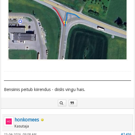
Bensiinis peitub kiirendus - diislis vingu hais.
honkomees
Kasutaja
23-04-2026, 09:08 AM
#7,436