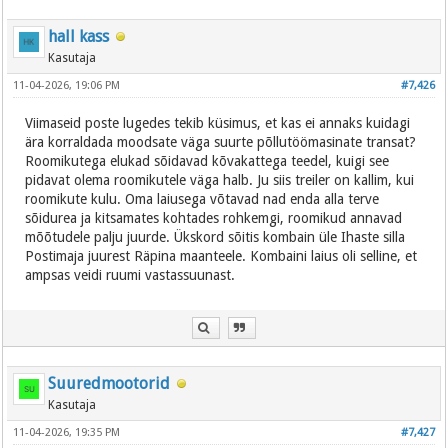
hall kass
Kasutaja
11-04-2026, 19:06 PM
#7,426
Viimaseid poste lugedes tekib küsimus, et kas ei annaks kuidagi
ära korraldada moodsate väga suurte põllutöömasinate transat?
Roomikutega elukad sõidavad kõvakattega teedel, kuigi see
pidavat olema roomikutele väga halb. Ju siis treiler on kallim, kui
roomikute kulu. Oma laiusega võtavad nad enda alla terve
sõidurea ja kitsamates kohtades rohkemgi, roomikud annavad
mõõtudele palju juurde. Ükskord sõitis kombain üle Ihaste silla
Postimaja juurest Räpina maanteele. Kombaini laius oli selline, et
ampsas veidi ruumi vastassuunast.
Suuredmootorid
Kasutaja
11-04-2026, 19:35 PM
#7,427