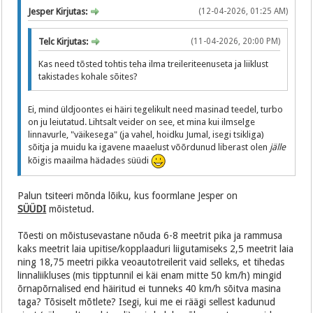
Jesper Kirjutas:
(12-04-2026, 01:25 AM)
Telc Kirjutas:
(11-04-2026, 20:00 PM)
Kas need tõsted tohtis teha ilma treileriteenuseta ja liiklust
takistades kohale sõites?
Ei, mind üldjoontes ei häiri tegelikult need masinad teedel, turbo
on ju leiutatud. Lihtsalt veider on see, et mina kui ilmselge
linnavurle, "väikesega" (ja vahel, hoidku Jumal, isegi tsikliga)
sõitja ja muidu ka igavene maaelust võõrdunud liberast olen
jälle
kõigis maailma hädades süüdi
Palun tsiteeri mõnda lõiku, kus foormlane Jesper on
SÜÜDI
mõistetud.
Tõesti on mõistusevastane nõuda 6-8 meetrit pika ja rammusa
kaks meetrit laia upitise/kopplaaduri liigutamiseks 2,5 meetrit laia
ning 18,75 meetri pikka veoautotreilerit vaid selleks, et tihedas
linnaliikluses (mis tipptunnil ei käi enam mitte 50 km/h) mingid
õrnapõrnalised end häiritud ei tunneks 40 km/h sõitva masina
taga? Tõsiselt mõtlete? Isegi, kui me ei räägi sellest kadunud