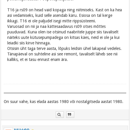
T16 ja rs09 on head vaid kopaga ning niitmiseks. Kast on ka hea
asi vedamiseks, kuid selle asendab käru. Esiosa on tal kerge
ikkagi. T16 ei ole paljudel isegi mitte rippsüsteemi.
Varuosad on nii ja naa kättesaadavus rs09 otses mõttes
puuduvad. Kuna olen ise otsinud naabritele juppe siis tavaliselt
näiteks uute kütusepumpadega on kitsas käes, neid ei ole ja kui
leiadki siis kirve hinnaga.
Otsisin üht taga terve aasta, lõpuks leidsin ühel lakapeal vedeles.
Tänapäeval on suhteline asi see remont, tavaliselt läheb see nii
kalliks, et ei tasu ennast enam ära.
On suur vahe, kas elada aastas 1980 või nostalgitseda aastat 1980.