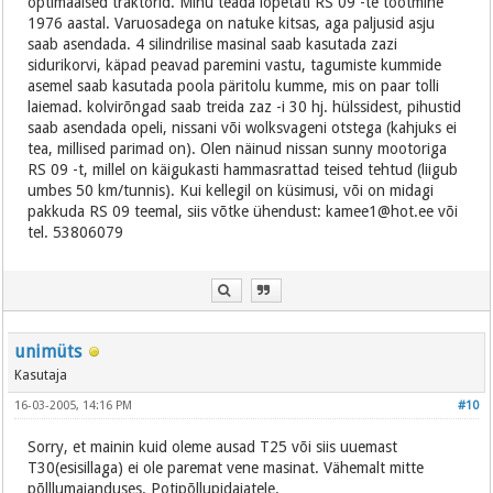
optimaalsed traktorid. Minu teada lõpetati RS 09 -te tootmine
1976 aastal. Varuosadega on natuke kitsas, aga paljusid asju
saab asendada. 4 silindrilise masinal saab kasutada zazi
sidurikorvi, käpad peavad paremini vastu, tagumiste kummide
asemel saab kasutada poola päritolu kumme, mis on paar tolli
laiemad. kolvirõngad saab treida zaz -i 30 hj. hülssidest, pihustid
saab asendada opeli, nissani või wolksvageni otstega (kahjuks ei
tea, millised parimad on). Olen näinud nissan sunny mootoriga
RS 09 -t, millel on käigukasti hammasrattad teised tehtud (liigub
umbes 50 km/tunnis). Kui kellegil on küsimusi, või on midagi
pakkuda RS 09 teemal, siis võtke ühendust: kamee1@hot.ee või
tel. 53806079
unimüts
Kasutaja
16-03-2005, 14:16 PM
#10
Sorry, et mainin kuid oleme ausad T25 või siis uuemast
T30(esisillaga) ei ole paremat vene masinat. Vähemalt mitte
põlllumajanduses. Potipõllupidajatele.