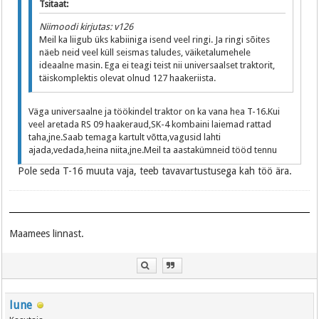
Tsitaat:
Niimoodi kirjutas: v126
Meil ka liigub üks kabiiniga isend veel ringi. Ja ringi sõites
näeb neid veel küll seismas taludes, väiketalumehele
ideaalne masin. Ega ei teagi teist nii universaalset traktorit,
täiskomplektis olevat olnud 127 haakeriista.
Väga universaalne ja töökindel traktor on ka vana hea T-16.Kui
veel aretada RS 09 haakeraud,SK-4 kombaini laiemad rattad
taha,jne.Saab temaga kartult võtta,vagusid lahti
ajada,vedada,heina niita,jne.Meil ta aastakümneid tööd tennu
Pole seda T-16 muuta vaja, teeb tavavartustusega kah töö ära.
Maamees linnast.
lune