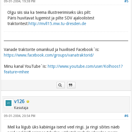
09-01-2004, 19:38 PM
#5
Olgu siis siia ka teema illustreerimiseks üks pilt:
Päris huvitavat lugemist ja pilte SDV ajaloolistest
traktoritest:
http://mvll15.mw.tu-dresden.de
Vanade traktorite omanikud ja huvilised Facebook`is:
https://www.facebook.com/groups/vanatraktorid/
Minu kanal YouTube`is:
http://www.youtube.com/user/Kolhoos1?
feature=mhee
v126
Kasutaja
09-01-2004, 20:54 PM
#6
Meil ka liigub üks kabiiniga isend veel ringi. Ja ringi sõites näeb