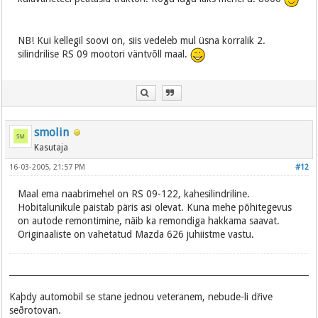
NB! Kui kellegil soovi on, siis vedeleb mul üsna korralik 2.
silindrilise RS 09 mootori väntvõll maal.
smolin
Kasutaja
16-03-2005, 21:57 PM
#12
Maal ema naabrimehel on RS 09-122, kahesilindriline.
Hobitalunikule paistab päris asi olevat. Kuna mehe põhitegevus
on autode remontimine, näib ka remondiga hakkama saavat.
Originaaliste on vahetatud Mazda 626 juhiistme vastu.
Kaþdy automobil se stane jednou veteranem, nebude-li dřive
seðrotovan.