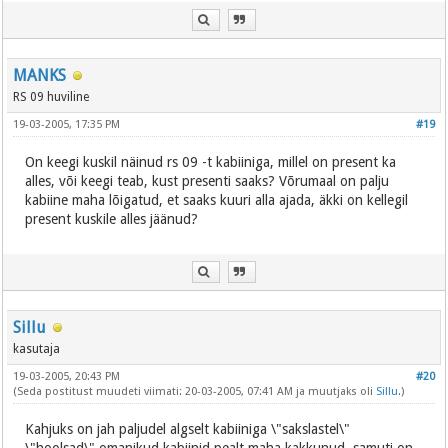
MANKS
RS 09 huviline
19-03-2005, 17:35 PM
#19
On keegi kuskil näinud rs 09 -t kabiiniga, millel on present ka
alles, või keegi teab, kust presenti saaks? Võrumaal on palju
kabiine maha lõigatud, et saaks kuuri alla ajada, äkki on kellegil
present kuskile alles jäänud?
Sillu
kasutaja
19-03-2005, 20:43 PM
#20
(Seda postitust muudeti viimati: 20-03-2005, 07:41 AM ja muutjaks oli
Sillu
.)
Kahjuks on jah paljudel algselt kabiiniga \"sakslastel\"