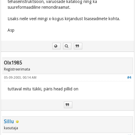
tehaseinstruktsioon, varuosade kataloog ning ka
suureformaadiline remondiraamat.
Lisaks neile veel mingi x-kogus kirjandust lisaseadmete kohta.
Asp
Olx1985
Registreerimata
05-09-2003, 00:14 AM
#4
tuttaval mitu tükki, päris head pillid on
Sillu
kasutaja