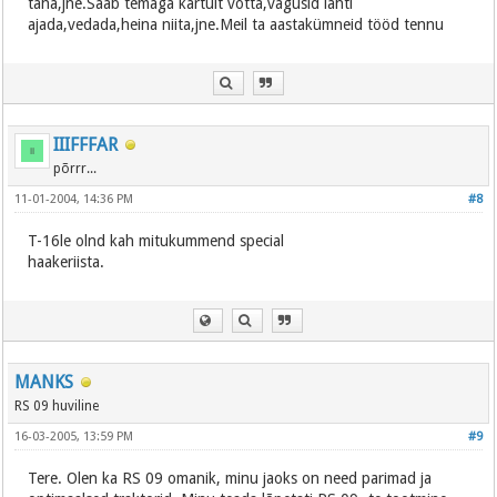
taha,jne.Saab temaga kartult võtta,vagusid lahti
ajada,vedada,heina niita,jne.Meil ta aastakümneid tööd tennu
IIIFFFAR
põrrr...
11-01-2004, 14:36 PM
#8
T-16le olnd kah mitukummend special
haakeriista.
MANKS
RS 09 huviline
16-03-2005, 13:59 PM
#9
Tere. Olen ka RS 09 omanik, minu jaoks on need parimad ja