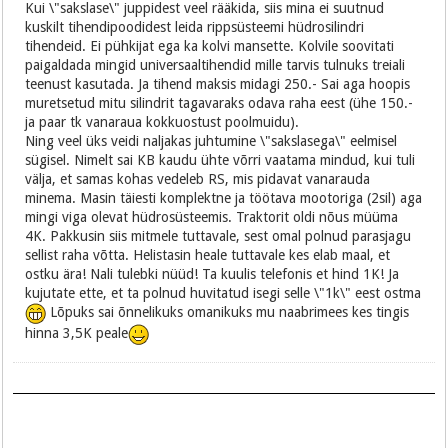
Kui \"sakslase\" juppidest veel rääkida, siis mina ei suutnud
kuskilt tihendipoodidest leida rippsüsteemi hüdrosilindri
tihendeid. Ei pühkijat ega ka kolvi mansette. Kolvile soovitati
paigaldada mingid universaaltihendid mille tarvis tulnuks treiali
teenust kasutada. Ja tihend maksis midagi 250.- Sai aga hoopis
muretsetud mitu silindrit tagavaraks odava raha eest (ühe 150.-
ja paar tk vanaraua kokkuostust poolmuidu).
Ning veel üks veidi naljakas juhtumine \"sakslasega\" eelmisel
sügisel. Nimelt sai KB kaudu ühte võrri vaatama mindud, kui tuli
välja, et samas kohas vedeleb RS, mis pidavat vanarauda
minema. Masin täiesti komplektne ja töötava mootoriga (2sil) aga
mingi viga olevat hüdrosüsteemis. Traktorit oldi nõus müüma
4K. Pakkusin siis mitmele tuttavale, sest omal polnud parasjagu
sellist raha võtta. Helistasin heale tuttavale kes elab maal, et
ostku ära! Nali tulebki nüüd! Ta kuulis telefonis et hind 1K! Ja
kujutate ette, et ta polnud huvitatud isegi selle \"1k\" eest ostma
Lõpuks sai õnnelikuks omanikuks mu naabrimees kes tingis
hinna 3,5K peale