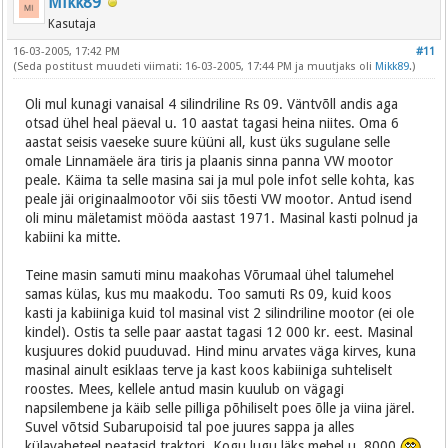
Mikk89
Kasutaja
16-03-2005, 17:42 PM
#11
(Seda postitust muudeti viimati: 16-03-2005, 17:44 PM ja muutjaks oli
Mikk89
.)
Oli mul kunagi vanaisal 4 silindriline Rs 09. Väntvõll andis aga
otsad ühel heal päeval u. 10 aastat tagasi heina niites. Oma 6
aastat seisis vaeseke suure küüni all, kust üks sugulane selle
omale Linnamäele ära tiris ja plaanis sinna panna VW mootor
peale. Käima ta selle masina sai ja mul pole infot selle kohta, kas
peale jäi originaalmootor või siis tõesti VW mootor. Antud isend
oli minu mäletamist mööda aastast 1971. Masinal kasti polnud ja
kabiini ka mitte.
Teine masin samuti minu maakohas Võrumaal ühel talumehel
samas külas, kus mu maakodu. Too samuti Rs 09, kuid koos
kasti ja kabiiniga kuid tol masinal vist 2 silindriline mootor (ei ole
kindel). Ostis ta selle paar aastat tagasi 12 000 kr. eest. Masinal
kusjuures dokid puuduvad. Hind minu arvates väga kirves, kuna
masinal ainult esiklaas terve ja kast koos kabiiniga suhteliselt
roostes. Mees, kellele antud masin kuulub on vägagi
napsilembene ja käib selle pilliga põhiliselt poes õlle ja viina järel.
Suvel võtsid Subarupoisid tal poe juures sappa ja alles
külavaheteel peatasid traktori. Kogu lugu läks mehel u. 8000