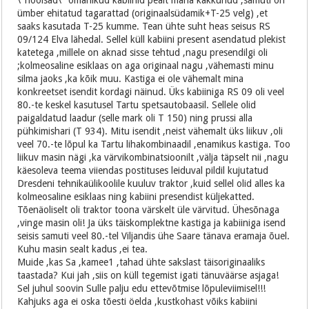
\"hoolsad\" omanikud kabiinid pealt maha kakkunud ,samuti on
ümber ehitatud tagarattad (originaalsüdamik+T-25 velg) ,et
saaks kasutada T-25 kumme. Tean ühte suht heas seisus RS
09/124 Elva lähedal. Sellel küll kabiini present asendatud plekist
katetega ,millele on aknad sisse tehtud ,nagu presendilgi oli
;kolmeosaline esiklaas on aga originaal nagu ,vähemasti minu
silma jaoks ,ka kõik muu. Kastiga ei ole vähemalt mina
konkreetset isendit kordagi näinud. Üks kabiiniga RS 09 oli veel
80.-te keskel kasutusel Tartu spetsautobaasil. Sellele olid
paigaldatud laadur (selle mark oli T 150) ning prussi alla
pühkimishari (T 934). Mitu isendit ,neist vähemalt üks liikuv ,oli
veel 70.-te lõpul ka Tartu lihakombinaadil ,enamikus kastiga. Too
liikuv masin nägi ,ka värvikombinatsioonilt ,välja täpselt nii ,nagu
käesoleva teema viiendas postituses leiduval pildil kujutatud
Dresdeni tehnikaülikoolile kuuluv traktor ,kuid sellel olid alles ka
kolmeosaline esiklaas ning kabiini presendist küljekatted.
Tõenäoliselt oli traktor toona värskelt üle värvitud. Ühesõnaga
,vinge masin oli! Ja üks täiskomplektne kastiga ja kabiiniga isend
seisis samuti veel 80.-tel Viljandis ühe Saare tänava eramaja õuel.
Kuhu masin sealt kadus ,ei tea.
Muide ,kas Sa ,kamee1 ,tahad ühte sakslast täisoriginaaliks
taastada? Kui jah ,siis on küll tegemist igati tänuväärse asjaga!
Sel juhul soovin Sulle palju edu ettevõtmise lõpuleviimisel!!!
Kahjuks aga ei oska tõesti öelda ,kustkohast võiks kabiini