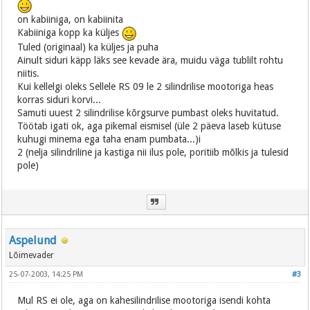
on kabiiniga, on kabiinita
Kabiiniga kopp ka küljes
Tuled (originaal) ka küljes ja puha
Ainult siduri käpp läks see kevade ära, muidu väga tublilt rohtu
niitis.
Kui kellelgi oleks Sellele RS 09 le 2 silindrilise mootoriga heas
korras siduri korvi...
Samuti uuest 2 silindrilise kõrgsurve pumbast oleks huvitatud.
Töötab igati ok, aga pikemal eismisel (üle 2 päeva laseb kütuse
kuhugi minema ega taha enam pumbata...)i
2 (nelja silindriline ja kastiga nii ilus pole, poritiib mõlkis ja tulesid
pole)
Aspelund
Lõimevader
25-07-2003, 14:25 PM
#3
Mul RS ei ole, aga on kahesilindrilise mootoriga isendi kohta