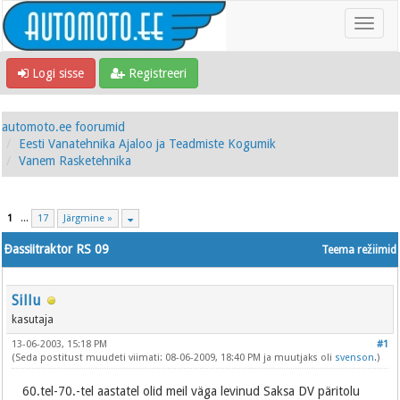
Logi sisse
Registreeri
automoto.ee foorumid
Eesti Vanatehnika Ajaloo ja Teadmiste Kogumik
Vanem Rasketehnika
1
...
17
Järgmine »
Ðassiitraktor RS 09
Teema režiimid
Sillu
kasutaja
13-06-2003, 15:18 PM
#1
(Seda postitust muudeti viimati: 08-06-2009, 18:40 PM ja muutjaks oli
svenson
.)
60.tel-70.-tel aastatel olid meil väga levinud Saksa DV päritolu