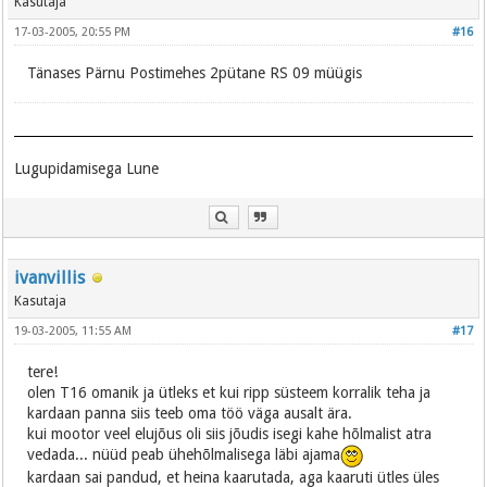
Kasutaja
17-03-2005, 20:55 PM
#16
Tänases Pärnu Postimehes 2pütane RS 09 müügis
Lugupidamisega Lune
ivanvillis
Kasutaja
19-03-2005, 11:55 AM
#17
tere!
olen T16 omanik ja ütleks et kui ripp süsteem korralik teha ja
kardaan panna siis teeb oma töö väga ausalt ära.
kui mootor veel elujõus oli siis jõudis isegi kahe hõlmalist atra
vedada... nüüd peab ühehõlmalisega läbi ajama
kardaan sai pandud, et heina kaarutada, aga kaaruti ütles üles