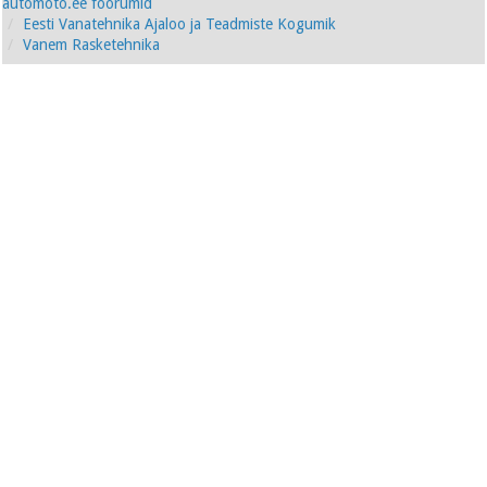
automoto.ee foorumid
Eesti Vanatehnika Ajaloo ja Teadmiste Kogumik
Vanem Rasketehnika