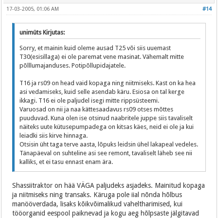
17-03-2005, 01:06 AM
#14
unimüts Kirjutas:
Sorry, et mainin kuid oleme ausad T25 või siis uuemast
T30(esisillaga) ei ole paremat vene masinat. Vähemalt mitte
põlllumajanduses. Potipõllupidajatele.
T16 ja rs09 on head vaid kopaga ning niitmiseks. Kast on ka hea
asi vedamiseks, kuid selle asendab käru. Esiosa on tal kerge
ikkagi. T16 ei ole paljudel isegi mitte rippsüsteemi.
Varuosad on nii ja naa kättesaadavus rs09 otses mõttes
puuduvad. Kuna olen ise otsinud naabritele juppe siis tavaliselt
näiteks uute kütusepumpadega on kitsas käes, neid ei ole ja kui
leiadki siis kirve hinnaga.
Otsisin üht taga terve aasta, lõpuks leidsin ühel lakapeal vedeles.
Tänapäeval on suhteline asi see remont, tavaliselt läheb see nii
kalliks, et ei tasu ennast enam ära.
Shassiitraktor on hää VÄGA paljudeks asjadeks. Mainitud kopaga
ja niitmiseks ning transaks. Käruga pole iial nõnda hõlbus
manööverdada, lisaks kõikvõimalikud vaheltharimised, kui
tööorganid eespool paiknevad ja kogu aeg hõlpsaste jälgitavad