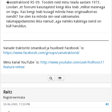
�assiitraktorid RS 09. Toodeti neid minu teada aastani 1973.
Loodan ,et foorumi kasutajatest keegi ikka teab ,millise masinaga
on tegu. Kas keegi teab kusagil mõnda heas originaalkorras
isendit? Ise olen ka mõnda siin-seal väiksemates
talumajapidamistes ikka näinud ,aga näiteks kabiiniga isend on
küll haruldus.
Vanade traktorite omanikud ja huvilised Facebook`is:
https://www.facebook.com/groups/vanatraktorid/
Minu kanal YouTube`is:
http://www.youtube.com/user/Kolhoos1?
feature=mhee
Raitz
Registreerimata
30-06-2003, 17:20 PM
#2