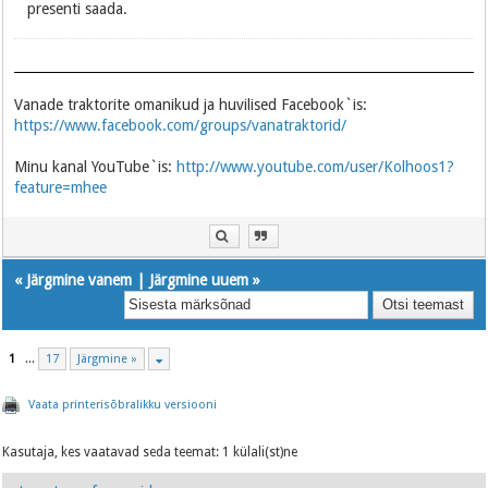
presenti saada.
Vanade traktorite omanikud ja huvilised Facebook`is:
https://www.facebook.com/groups/vanatraktorid/
Minu kanal YouTube`is:
http://www.youtube.com/user/Kolhoos1?
feature=mhee
«
Järgmine vanem
|
Järgmine uuem
»
1
...
17
Järgmine »
Vaata printerisõbralikku versiooni
Kasutaja, kes vaatavad seda teemat: 1 külali(st)ne