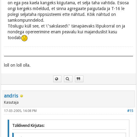
on ega pea kaela kangeks kiigutama, et selja taha vahtida. Esiosa
ongi kergeks mõeldud, et sinna agregaate paigutada ja T-16 le
polegi seljataha rippsüsteemi ette nähtud. Kõik nähtud on
samkompunndelod.
Tõsilugu küll see, et \"sakslased\" tänapäevaks lõpukorral on ja
nondega opereerimine enam peavalu kui majanduslist kasu
toodab
loll on loll olla.
andris
Kasutaja
17-03-2005, 14:08 PM
#15
Tziklivend Kirjutas: