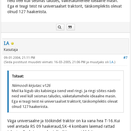
neid veel küll seismas taludes, väiketalumehele ideaalne masin.
Ega ei teagi teist nii universaalset traktorit, täiskomplektis olevat
olnud 127 haakeriista.
I.A
Kasutaja
09-01-2004, 21:11 PM
#7
(Seda postitust muudeti viimati: 16-03-2005, 21:06 PM ja muutjaks oli
I.A
.)
Tsitaat:
Niimoodi kirjutas: v126
Meil ka liigub üks kabiiniga isend veel ringi. Ja ringi sõites näeb
neid veel küll seismas taludes, väiketalumehele ideaalne masin.
Ega ei teagi teist nii universaalset traktorit, täiskomplektis olevat
olnud 127 haakeriista.
Väga universaalne ja töökindel traktor on ka vana hea T-16.Kui
veel aretada RS 09 haakeraud,SK-4 kombaini laiemad rattad