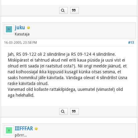
juku
Kasutaja
16-03-2005, 23:58 PM
#13
Jah, RS 09-122 oli 2 silindriline ja RS 09-124 4 silindriline.
Miskipärast ei tahtnud akud neil eriti kaua püsida ja uusi vist ei
olnud eriti saada (ei raatsitud osta?). Nii ongi meelde jäänud, et
nad kolhoosiajal ikka kippusid kusagil künka otsas seisma, et
saaks hommikul jälle käivitada. Vändaga olevat 4 silindrilist üsna
raske käivitada olnud.
Vanemad olid kollaste rattakilpidega, uuematel (viimastel) olid
aga helehallid.
IIIFFFAR
põrrr...