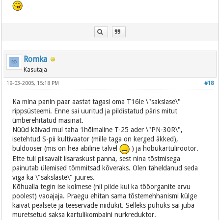
Romka
Kasutaja
19-03-2005, 15:18 PM
#18
Ka mina panin paar aastat tagasi oma T16le \"sakslase\"
rippsüsteemi. Enne sai uuritud ja pildistatud päris mitut
ümberehitatud masinat.
Nüüd käivad mul taha 1hõlmaline T-25 ader \"PN-30R\",
isetehtud S-pii kultivaator (mille taga on kerged äkked),
buldooser (mis on hea abiline talvel
) ja hobukartulirootor.
Ette tuli piisavalt lisaraskust panna, sest nina tõstmisega
painutab ülemised tõmmitsad kõveraks. Olen täheldanud seda
viga ka \"sakslaste\" juures.
Kõhualla tegin ise kolmese (nii piide kui ka tööorganite arvu
poolest) vaoajaja. Praegu ehitan sama tõstemehhanismi külge
käivat pealsete ja teeservade niidukit. Selleks puhuks sai juba
muretsetud saksa kartulikombaini nurkreduktor.