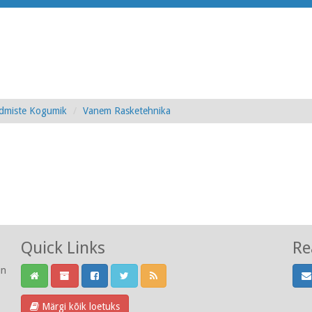
admiste Kogumik
Vanem Rasketehnika
Quick Links
Re
un
Märgi kõik loetuks