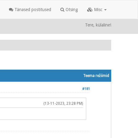
Tänased postitused
Otsing
Misc
Tere, külaline!
Teema režiimid
#181
(13-11-2023, 23:28 PM)