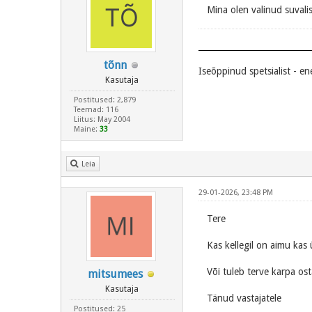
Mina olen valinud suvali
tõnn
Iseõppinud spetsialist - e
Kasutaja
Postitused: 2,879
Teemad: 116
Liitus: May 2004
Maine:
33
Leia
29-01-2026, 23:48 PM
Tere
Kas kellegil on aimu ka
Või tuleb terve karpa os
mitsumees
Kasutaja
Tänud vastajatele
Postitused: 25