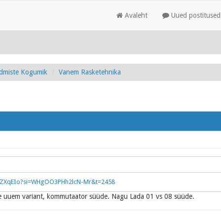
Avaleht
Uued postitused
admiste Kogumik
Vanem Rasketehnika
RIZXqEIo?si=WHgOO3PHh2lcN-Mr&t=2458
te uuem variant, kommutaator süüde. Nagu Lada 01 vs 08 süüde.