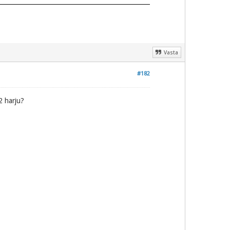
Vasta
#182
2 harju?