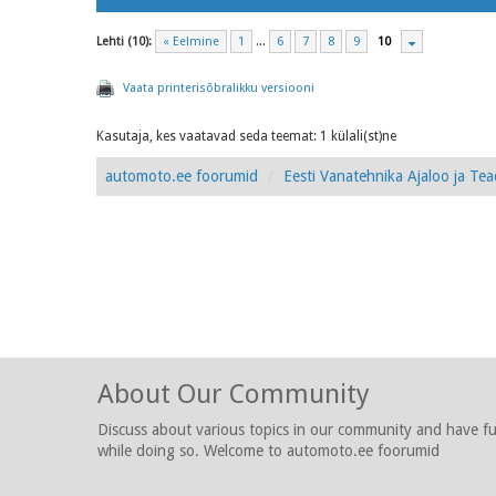
Lehti (10):
« Eelmine
1
...
6
7
8
9
10
Vaata printerisõbralikku versiooni
Kasutaja, kes vaatavad seda teemat: 1 külali(st)ne
automoto.ee foorumid
Eesti Vanatehnika Ajaloo ja Te
About Our Community
Discuss about various topics in our community and have f
while doing so. Welcome to automoto.ee foorumid