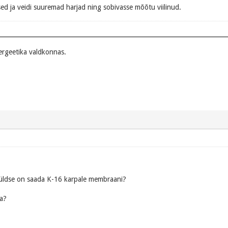
sed ja veidi suuremad harjad ning sobivasse mõõtu viilinud.
nergeetika valdkonnas.
s üldse on saada K-16 karpale membraani?
ta?