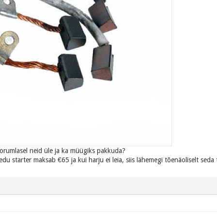
orumlasel neid üle ja ka müügiks pakkuda?
edu starter maksab €65 ja kui harju ei leia, siis lähemegi tõenäoliselt seda 