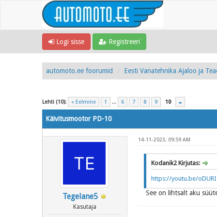
Logi sisse
Registreeri
automoto.ee foorumid
Eesti Vanatehnika Ajaloo ja Te
Lehti (10):
« Eelmine
1
...
6
7
8
9
10
Käivitusmootor PD-10
14-11-2023, 09:59 AM
Kodanik2 Kirjutas:
https://youtu.be/oDU
See on lihtsalt aku süü
Tegelane5
Kasutaja