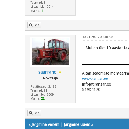
Teemad: 3
Liitus: Mar 2014
Maine:
1
Leia
30-01-2026, 09:38 AM
Mul on üks 10 aastat ta
saarrand
Aitan seadmete monteerimi
Nokitseja
www.ransar.ee
info[ät]ransar.ee
Postitused: 2,188
51934170
Teemad: 91
Liitus: Sep 2009
Maine:
22
Leia
«
Järgmine vanem
|
Järgmine uuem
»