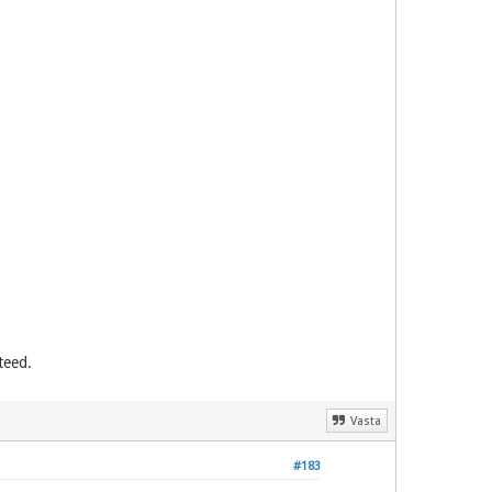
teed.
Vasta
#183