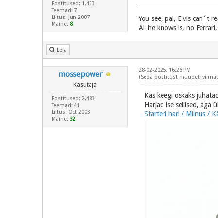
Postitused: 1,423
Teemad: 7
Liitus: Jun 2007
You see, pal, Elvis can´t r
Maine:
8
All he knows is, no Ferrari
Leia
28-02-2025, 16:26 PM
mossepower
(Seda postitust muudeti viimati
Kasutaja
Kas keegi oskaks juhatad
Postitused: 2,483
Harjad ise sellised, aga 
Teemad: 41
Liitus: Oct 2003
Starteri hari / Miinus 
Maine:
32