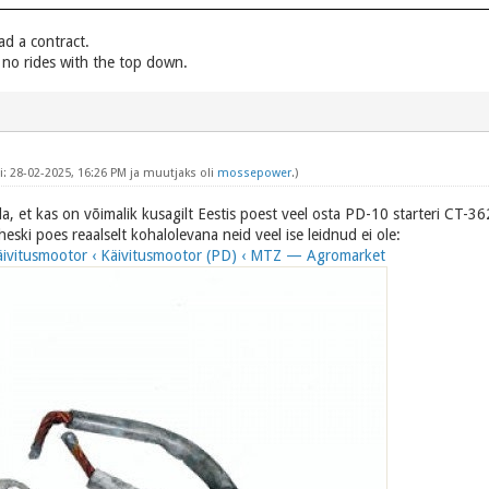
ead a contract.
, no rides with the top down.
: 28-02-2025, 16:26 PM ja muutjaks oli
mossepower
.)
a, et kas on võimalik kusagilt Eestis poest veel osta PD-10 starteri CT-36
üheski poes reaalselt kohalolevana neid veel ise leidnud ei ole:
/ Käivitusmootor ‹ Käivitusmootor (PD) ‹ MTZ — Agromarket