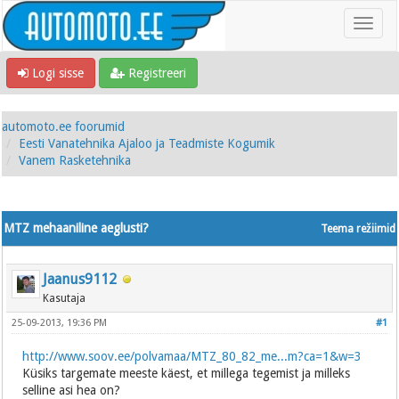
Logi sisse
Registreeri
automoto.ee foorumid
Eesti Vanatehnika Ajaloo ja Teadmiste Kogumik
Vanem Rasketehnika
MTZ mehaaniline aeglusti?
Teema režiimid
Jaanus9112
Kasutaja
25-09-2013, 19:36 PM
#1
http://www.soov.ee/polvamaa/MTZ_80_82_me...m?ca=1&w=3
Küsiks targemate meeste käest, et millega tegemist ja milleks
selline asi hea on?