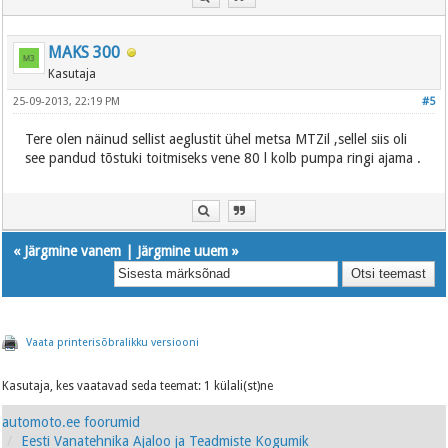
MAKS 300
Kasutaja
25-09-2013, 22:19 PM
#5
Tere olen näinud sellist aeglustit ühel metsa MTZil ,sellel siis oli
see pandud tõstuki toitmiseks vene 80 l kolb pumpa ringi ajama .
«
Järgmine vanem
|
Järgmine uuem
»
Vaata printerisõbralikku versiooni
Kasutaja, kes vaatavad seda teemat: 1 külali(st)ne
automoto.ee foorumid
Eesti Vanatehnika Ajaloo ja Teadmiste Kogumik