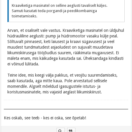
Kraaviketiga masinatel on selline aeglusti tavaliselt küljes.
Samuti kasutati teda porgandi ja peedikombainiga
toimetamiseks.
Arvan, et osaliselt vale vastus. Kraaviketiga masinatel on üldjuhul
hüdrauliline aeglusti: pump ja hüdromootor vasaku külje peal.
Sõltuvalt pinnasest, keti laiusest ja kraavi sügavusest ja veel
muudest tundmatudest asjaoludest on sujuvalt muudetava
liikumiskiirusega tööjõudlus suurem, rääkimata mugavusest. Ei
mäleta enam, mis käikudega kasutada sai. Üheksandaga kindlasti
ei võinud lülitada.
Teine idee, mis keegi välja pakkus, et veojõu suurendamiseks,
saab kasutada, aga mitte kaua. Pole arvestatud sellisele
momendile. Algselt mõeldud igasugustele istutus- ja
koristusmasinatele, mis vajasid aeglast liikumiskiirust.
Kes oskab, see teeb - kes ei oska, see õpetab!