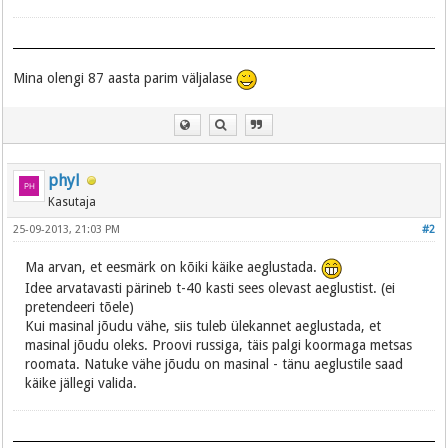
Mina olengi 87 aasta parim väljalase
phyl
Kasutaja
25-09-2013, 21:03 PM
#2
Ma arvan, et eesmärk on kõiki käike aeglustada.
Idee arvatavasti pärineb t-40 kasti sees olevast aeglustist. (ei
pretendeeri tõele)
Kui masinal jõudu vähe, siis tuleb ülekannet aeglustada, et
masinal jõudu oleks. Proovi russiga, täis palgi koormaga metsas
roomata. Natuke vähe jõudu on masinal - tänu aeglustile saad
käike jällegi valida.