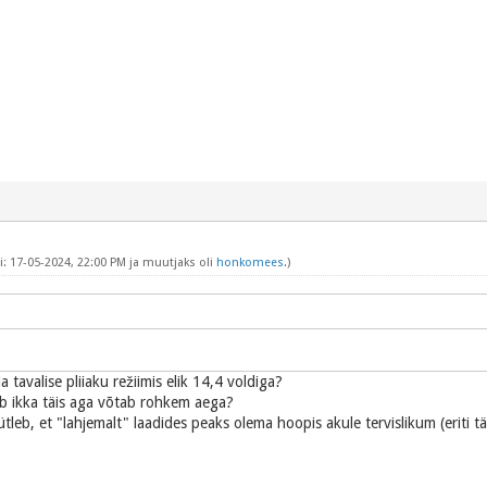
: 17-05-2024, 22:00 PM ja muutjaks oli
honkomees
.)
 tavalise pliiaku režiimis elik 14,4 voldiga?
eb ikka täis aga võtab rohkem aega?
tleb, et "lahjemalt" laadides peaks olema hoopis akule tervislikum (eriti 