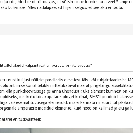
tu juurde, hind tehti nii magus, et võtsin emotsiooniostuna veel 5 ampsu a
ja aku kohvrisse. Alles nädalapäevad hiljem selgus, et see aku ei tööta.
lihtsaltel akudel väljaantavat amperaaži piirata suudab?
 suurust kui just näiteks paralleelis olevatest täis- või tühjakslaadimise 
voolutarbimise korral tekibki mittelubataval määral pingelangu sisselülita
leem olla punktkeevitusega (ei anna ühendust); üks element kümnest on kut
upidiseks, mis kukutab akupatarei pinget kolinal; BMS'il puudub balanssee
t liiga väikese mahtuvusega elemendid, mis ei kannata nii suurt tühjakslaa
t kõrgemale amperažile mõeldud elemente, kuid need on kallimad ja eluiga 
tarei ehituskvaliteeti: