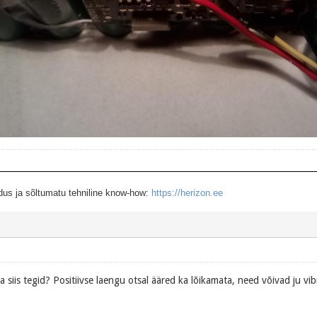
dus ja sõltumatu tehniline know-how:
https://herizon.ee
a siis tegid? Positiivse laengu otsal ääred ka lõikamata, need võivad ju vi