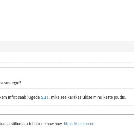
ea siis tegid?
kem infot saab lugeda
SIIT
, miks see kärakas üldse minu kätte jõudis.
dus ja sõltumatu tehniline know-how:
https://herizon.ee