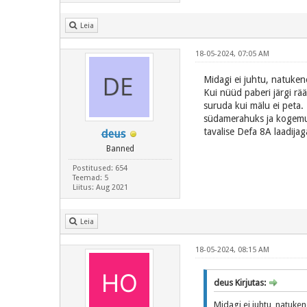
Leia
18-05-2024, 07:05 AM
Midagi ei juhtu, natukene
Kui nüüd paberi järgi rää
suruda kui mälu ei peta. 
südamerahuks ja kogemus 
tavalise Defa 8A laadijag
deus
Banned
Postitused: 654
Teemad: 5
Liitus: Aug 2021
Leia
18-05-2024, 08:15 AM
deus Kirjutas:
Midagi ei juhtu, natuken