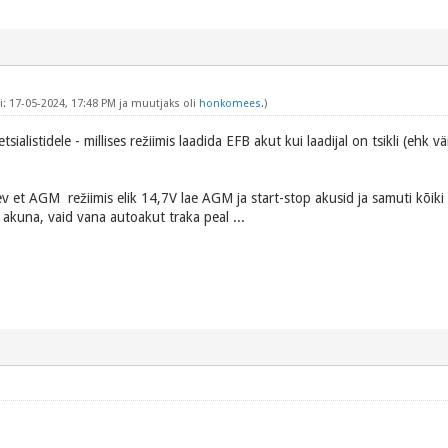
: 17-05-2024, 17:48 PM ja muutjaks oli
honkomees
.)
sialistidele - millises režiimis laadida EFB akut kui laadijal on tsikli (ehk vä
?
lev et AGM režiimis elik 14,7V lae AGM ja start-stop akusid ja samuti kõik
 akuna, vaid vana autoakut traka peal ...