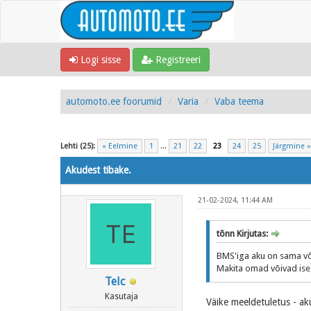
Logi sisse
Registreeri
automoto.ee foorumid
Varia
Vaba teema
Lehti (25):
« Eelmine
1
...
21
22
23
24
25
Järgmine »
Akudest tibake.
21-02-2024, 11:44 AM
tõnn Kirjutas:
BMS'iga aku on sama võ
Makita omad võivad isegi
Telc
Kasutaja
Väike meeldetuletus - aku