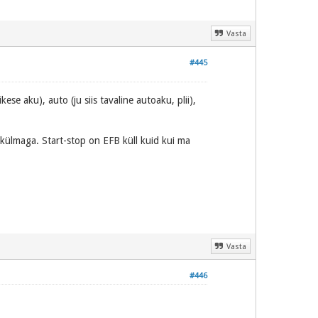
Vasta
#445
ikese aku), auto (ju siis tavaline autoaku, plii),
i külmaga. Start-stop on EFB küll kuid kui ma
Vasta
#446