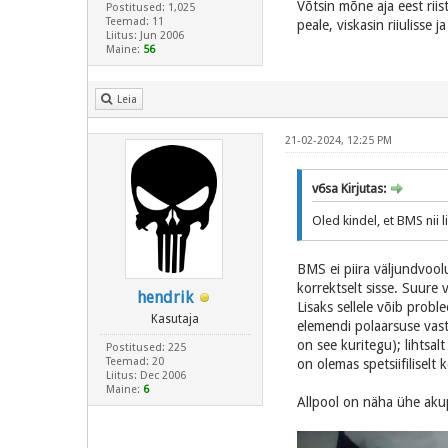
Võtsin mõne aja eest riis
Postitused: 1,025
Teemad: 11
peale, viskasin riiulisse 
Liitus: Jun 2006
Maine:
56
Leia
21-02-2024, 12:25 PM
v6sa Kirjutas:
Oled kindel, et BMS nii 
BMS ei piira väljundvoolu
korrektselt sisse. Suure 
hendrik
Lisaks sellele võib prob
Kasutaja
elemendi polaarsuse vast
on see kuritegu); lihtsal
Postitused: 225
Teemad: 20
on olemas spetsiifilisel
Liitus: Dec 2006
Maine:
6
Allpool on näha ühe akupa