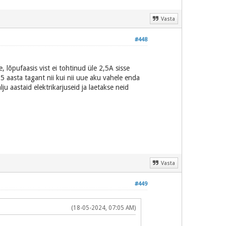
Vasta
#448
 lõpufaasis vist ei tohtinud üle 2,5A sisse
 5 aasta tagant nii kui nii uue aku vahele enda
aastaid elektrikarjuseid ja laetakse neid
Vasta
#449
(18-05-2024, 07:05 AM)