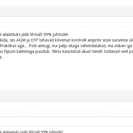
 alalaetuks jääb lihtsalt 99% juhtudel.
kida, siis AGM ja EFP tahavad kõvemat kontrolli amprite sisse surumise üle,
Praktikas aga... Pole aimugi, kui palju eluiga vähendatakse, ma viskan iga
lõpuni käimisega puudub. Minu kasutatud akud nimelt toidavad veel palju 
a.
e alalaetuks jääb lihtsalt 99% juhtudel.