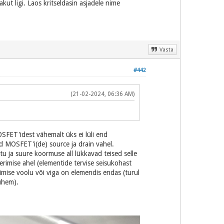
kut ligi. Laos kritseldasin asjadele nime
Vasta
#442
(21-02-2024, 06:36 AM)
MOSFET'idest vähemalt üks ei lüli end
tud MOSFET'i(de) source ja drain vahel.
u ja suure koormuse all lükkavad teised selle
rimise ahel (elementide tervise seisukohast
dimise voolu või viga on elemendis endas (turul
lühem).