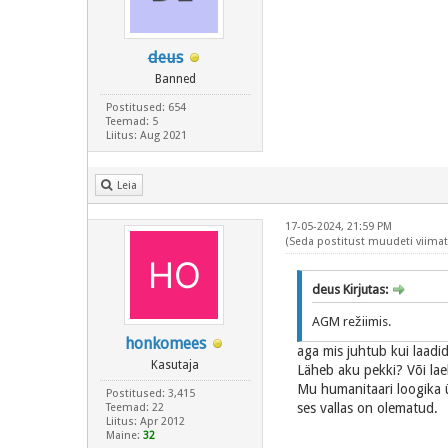
deus
Banned
Postitused: 654
Teemad: 5
Liitus: Aug 2021
Leia
17-05-2024, 21:59 PM
(Seda postitust muudeti viimati
deus Kirjutas:
AGM režiimis.
honkomees
aga mis juhtub kui laadida
Kasutaja
Läheb aku pekki? Või la
Mu humanitaari loogika ü
Postitused: 3,415
ses vallas on olematud.
Teemad: 22
Liitus: Apr 2012
Maine:
32