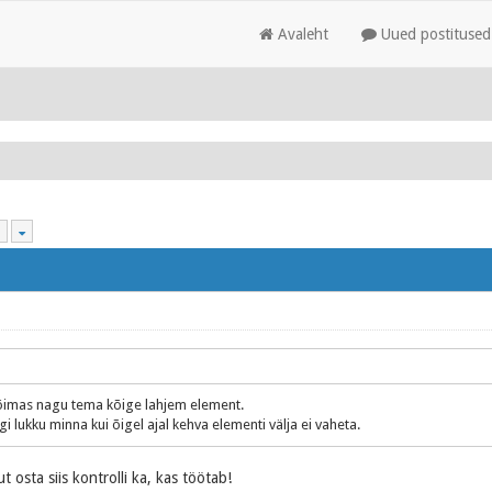
Avaleht
Uued postitused
imas nagu tema kõige lahjem element.
 lukku minna kui õigel ajal kehva elementi välja ei vaheta.
t osta siis kontrolli ka, kas töötab!