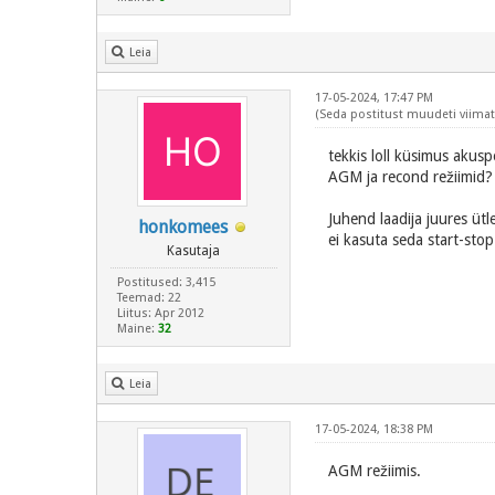
Leia
17-05-2024, 17:47 PM
(Seda postitust muudeti viimati
tekkis loll küsimus akuspet
AGM ja recond režiimid
Juhend laadija juures üt
honkomees
ei kasuta seda start-stop
Kasutaja
Postitused: 3,415
Teemad: 22
Liitus: Apr 2012
Maine:
32
Leia
17-05-2024, 18:38 PM
AGM režiimis.