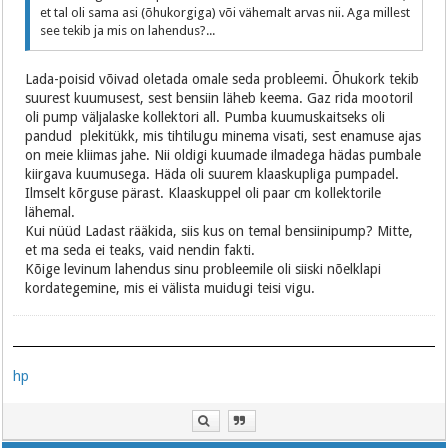
et tal oli sama asi (õhukorgiga) või vähemalt arvas nii. Aga millest
see tekib ja mis on lahendus?...
Lada-poisid võivad oletada omale seda probleemi. Õhukork tekib
suurest kuumusest, sest bensiin läheb keema. Gaz rida mootoril
oli pump väljalaske kollektori all. Pumba kuumuskaitseks oli
pandud plekitükk, mis tihtilugu minema visati, sest enamuse ajas
on meie kliimas jahe. Nii oldigi kuumade ilmadega hädas pumbale
kiirgava kuumusega. Häda oli suurem klaaskupliga pumpadel.
Ilmselt kõrguse pärast. Klaaskuppel oli paar cm kollektorile
lähemal.
Kui nüüd Ladast rääkida, siis kus on temal bensiinipump? Mitte,
et ma seda ei teaks, vaid nendin fakti.
Kõige levinum lahendus sinu probleemile oli siiski nõelklapi
kordategemine, mis ei välista muidugi teisi vigu.
hp