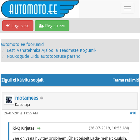
Logi sisse
Registreeri
automoto.ee foorumid
Eesti Vanatehnika Ajaloo ja Teadmiste Kogumik
Nõukogude Liidu autotööstuse pärand
Ziguli ei käivitu soojalt
Teema režiimid
motamees
Kasutaja
26-07-2019, 11:55 AM
#18
Ri-Q Kirjutas:
(26-07-2019, 10:55 AM)
See on väga huvitav probleem. Ühelt teiselt Lada-mehelt kuulsin,