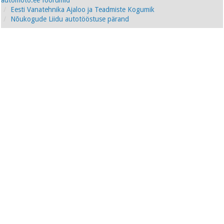
automoto.ee foorumid
Eesti Vanatehnika Ajaloo ja Teadmiste Kogumik
Nõukogude Liidu autotööstuse pärand