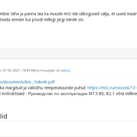
mber teha ja panna siia ka muude mtz-ide ülikogused välja, et uued mas
eada ennem kui poodi millegi järgi minek on.
: 07-03-2021, 10:49 AM ja muutjaks oli
aavu
.)
es/documents/kni...hebnik.pdf
 ka märgitud ja välisõhu temperatuuride puhul:
https://mtz.ru/novosti/13-
id instruktsiaid : Руководство по эксплуатации МТЗ 80, 82.1 võta milline
lid