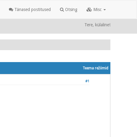
Tänased postitused
Otsing
Misc
Tere, külaline!
Teema režiimid
#1