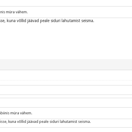
inis müra vähem.
isse, kuna võllid jäävad peale siduri lahutamist seisma.
biinis müra vähem.
sisse, kuna võllid jäävad peale siduri lahutamist seisma.