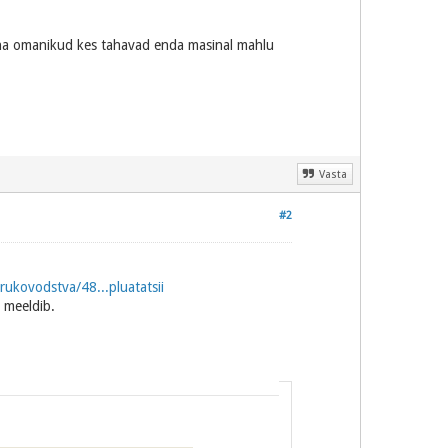
ina omanikud kes tahavad enda masinal mahlu
Vasta
#2
rukovodstva/48...pluatatsii
 meeldib.