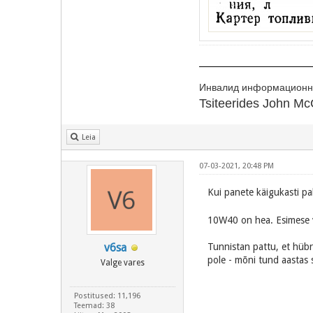
Инвалид информационно
Tsiteerides John McC
Leia
07-03-2021, 20:48 PM
Kui panete käigukasti pak
10W40 on hea. Esimese va
v6sa
Tunnistan pattu, et hübr
pole - mõni tund aastas
Valge vares
Postitused: 11,196
Teemad: 38