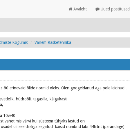
Avaleht
Uued postitused
admiste Kogumik
Vanem Rasketehnika
tz-80 erinevaid õlide normid oleks. Olen googeldanud aga pole leidnud .
vedelik, hüdroõli, tagasilla, käigukasti
a,
na 10w40
ist vahet mis värvi kui süsteem tühjaks lastud on
 osadel oli see diisliga segatud käisid numbrid läbi 44liitrit (parandage)