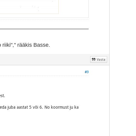
iiki"," rääkis Basse.
Vasta
#3
st.
seda juba aastat 5 või 6. No koormust ju ka