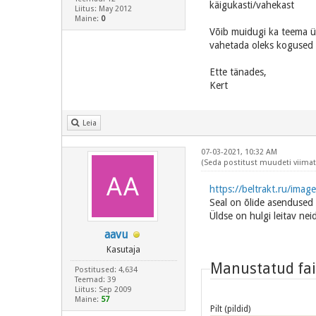
käigukasti/vahekast
Liitus: May 2012
Maine:
0
Võib muidugi ka teema ü
vahetada oleks kogused t
Ette tänades,
Kert
Leia
07-03-2021, 10:32 AM
(Seda postitust muudeti viimati
https://beltrakt.ru/imag
Seal on õlide asendused
Üldse on hulgi leitav ne
aavu
Kasutaja
Manustatud fai
Postitused: 4,634
Teemad: 39
Liitus: Sep 2009
Maine:
57
Pilt (pildid)