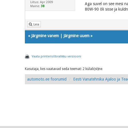
Liitus: Apr 2009
Aga suvel on see mesi nag
Maine:
38
80W-90 õli sisse ja kuld
Leia
«
Järgmine vanem
|
Järgmine uuem
»
Vaata printerisõbralikku versiooni
Kasutaja, kes vaatavad seda teemat: 2 külali(st)ne
automoto.ee foorumid
Eesti Vanatehnika Ajaloo ja Te