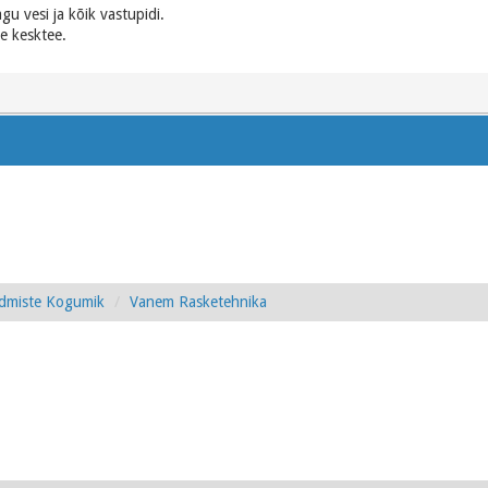
u vesi ja kõik vastupidi.
ne kesktee.
admiste Kogumik
Vanem Rasketehnika