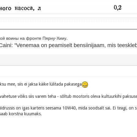
й воины на фронте Пярну-Хииу.
aini: "Venemaa on peamiselt bensiinijaam, mis teeskleb r
su mee, siis ei jaksa käike lülitada pakasega
hetuse võiks siis varem teha - sõltub mootoris oleva kultuurkihi paksuse
iidrussis on igas karteris seesama 10W40, mida soodsalt sai. Ei teagi, on 
 saab korstna kuumaks.