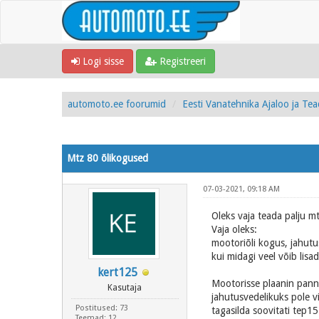
Logi sisse
Registreeri
automoto.ee foorumid
Eesti Vanatehnika Ajaloo ja Te
Mtz 80 õlikogused
07-03-2021, 09:18 AM
Oleks vaja teada palju m
Vaja oleks:
mootoriõli kogus, jahutus
kui midagi veel võib lisad
kert125
Mootorisse plaanin pan
Kasutaja
jahutusvedelikuks pole v
Postitused: 73
tagasilda soovitati tep15
Teemad: 12