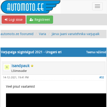
Logi sisse
Registreeri
automoto.ee foorumid
Varia
Järva-Jaani vanatehnika varjupaik
Varjupaiga sügistalgud 2021 - Uragani eri
Teema režiimid
isandpauk
Lõimevader
14-12-2021, 19:41 PM
#32
Veel pisut vaatamist