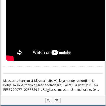
Maasturite hankimist Ukraina kaitseväele ja nende remonti meie
Põhja-Tallinna töökojas saad toetada läbi Toeta Ukrainat MTÜ a/a
EE387700771008885941. Selgitusse maastur Ukraina kaitseväele.