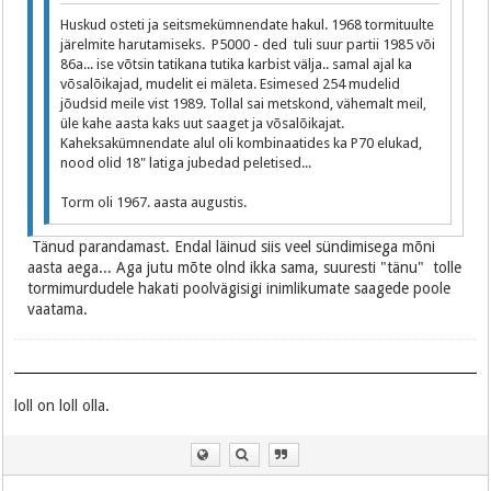
Huskud osteti ja seitsmekümnendate hakul. 1968 tormituulte
järelmite harutamiseks. P5000 - ded tuli suur partii 1985 või
86a... ise võtsin tatikana tutika karbist välja.. samal ajal ka
võsalõikajad, mudelit ei mäleta. Esimesed 254 mudelid
jõudsid meile vist 1989. Tollal sai metskond, vähemalt meil,
üle kahe aasta kaks uut saaget ja võsalõikajat.
Kaheksakümnendate alul oli kombinaatides ka P70 elukad,
nood olid 18" latiga jubedad peletised...
Torm oli 1967. aasta augustis.
Tänud parandamast. Endal läinud siis veel sündimisega mõni
aasta aega... Aga jutu mõte olnd ikka sama, suuresti "tänu" tolle
tormimurdudele hakati poolvägisigi inimlikumate saagede poole
vaatama.
loll on loll olla.