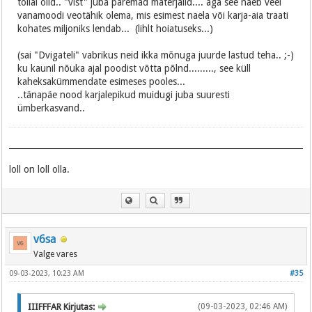
tollal olid.. "vist" juba paremad materjalid.... aga see näeb veel
vanamoodi veotähik olema, mis esimest naela või karja-aia traati
kohates miljoniks lendab... (lihlt hoiatuseks...)
(sai "Dvigateli" vabrikus neid ikka mõnuga juurde lastud teha.. ;-)
ku kaunil nõuka ajal poodist võtta põlnd........., see küll
kaheksakümmendate esimeses pooles...
..tänapäe nood karjalepikud muidugi juba suuresti
ümberkasvand..
loll on loll olla.
v6sa
Valge vares
09-03-2023, 10:23 AM
#35
IIIFFFAR Kirjutas:
(09-03-2023, 02:46 AM)