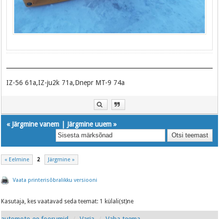
IZ-56 61a,IZ-ju2k 71a,Dnepr MT-9 74a
«
Järgmine vanem
|
Järgmine uuem
»
« Eelmine
2
Järgmine »
Vaata printerisõbralikku versiooni
Kasutaja, kes vaatavad seda teemat: 1 külali(st)ne