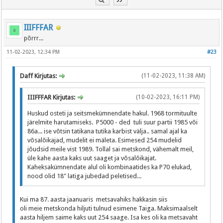
IIIFFFAR
põrrr...
11-02-2023, 12:34 PM
#23
Daff Kirjutas:
(11-02-2023, 11:38 AM)
IIIFFFAR Kirjutas:
(10-02-2023, 16:11 PM)
Huskud osteti ja seitsmekümnendate hakul. 1968 tormituulte
järelmite harutamiseks. P5000 - ded tuli suur partii 1985 või
86a... ise võtsin tatikana tutika karbist välja.. samal ajal ka
võsalõikajad, mudelit ei mäleta. Esimesed 254 mudelid
jõudsid meile vist 1989. Tollal sai metskond, vähemalt meil,
üle kahe aasta kaks uut saaget ja võsalõikajat.
Kaheksakümnendate alul oli kombinaatides ka P70 elukad,
nood olid 18" latiga jubedad peletised...
Kui ma 87. aasta jaanuaris metsavahiks hakkasin siis
oli meie metskonda hiljuti tulnud esimene Taiga. Maksimaalselt
aasta hiljem saime kaks uut 254 saage. Isa kes oli ka metsavaht