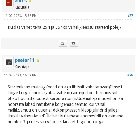
ahtos
Kasutaja
11-02-2023, 15:35 PM
#27
Kuidas vahet teha 254 ja 254xp vahel(kleepsu starteril pole)?
peeter11
Kasutaja
11-02-2023, 16:02 PM
#28
Starterikaan muidugi(need on aga lihtsalt vahetatavad)Ilmselt
kõige kergemini märgatav vahe on air injectoni toru mis viib
õhku hooratta juurest karburaatorini.Uuemal xp mudelil on ka
hooratta labad natukene kõrgemad tehtud kui vanal
mallil.Samuti on uuemal dekompressori klapp(silindrid jällegi
lihtsalt vahetatavad)Üldiselt kui tehase andmesildil on esimene
number 3 ja üles siin võib eeldada et tegu on xp-ga.