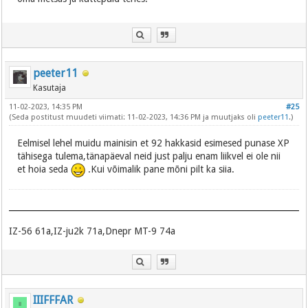
peeter11
Kasutaja
11-02-2023, 14:35 PM
#25
(Seda postitust muudeti viimati: 11-02-2023, 14:36 PM ja muutjaks oli
peeter11
.)
Eelmisel lehel muidu mainisin et 92 hakkasid esimesed punase XP
tähisega tulema,tänapäeval neid just palju enam liikvel ei ole nii
et hoia seda
.Kui võimalik pane mõni pilt ka siia.
IZ-56 61a,IZ-ju2k 71a,Dnepr MT-9 74a
IIIFFFAR