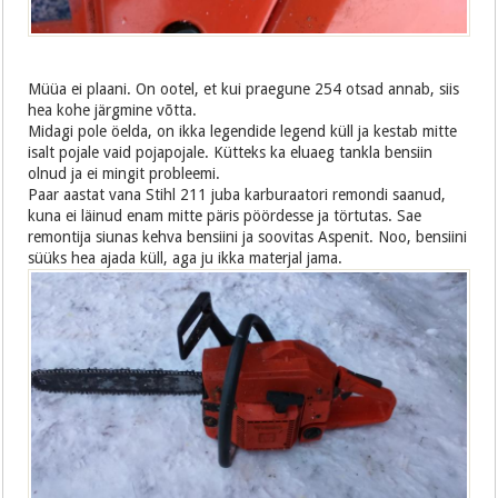
Müüa ei plaani. On ootel, et kui praegune 254 otsad annab, siis
hea kohe järgmine võtta.
Midagi pole öelda, on ikka legendide legend küll ja kestab mitte
isalt pojale vaid pojapojale. Kütteks ka eluaeg tankla bensiin
olnud ja ei mingit probleemi.
Paar aastat vana Stihl 211 juba karburaatori remondi saanud,
kuna ei läinud enam mitte päris pöördesse ja törtutas. Sae
remontija siunas kehva bensiini ja soovitas Aspenit. Noo, bensiini
süüks hea ajada küll, aga ju ikka materjal jama.