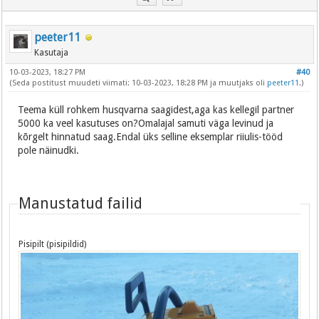
peeter11
Kasutaja
10-03-2023, 18:27 PM
#40
(Seda postitust muudeti viimati: 10-03-2023, 18:28 PM ja muutjaks oli
peeter11
.)
Teema küll rohkem husqvarna saagidest,aga kas kellegil partner
5000 ka veel kasutuses on?Omalajal samuti väga levinud ja
kõrgelt hinnatud saag.Endal üks selline eksemplar riiulis-tööd
pole näinudki.
Manustatud failid
Pisipilt (pisipildid)