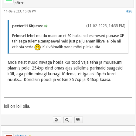
põrrr...
11-02-2023, 15:08 PM
#26
peeter11 Kirjutas:
(11-02-2023, 14:35 PM)
Eelmisel lehel muidu mainisin et 92 hakkasid esimesed punase XP
tähisega tulema,tänapäeval neid just palju enam liikvel ei ole nii
et hoia seda
.Kui võimalik pane mõni pilt ka siia.
Mida neist nüüd niiväga hoida kui tööd vaja teha ja muuseumi
plaanis pole. 254xp olnd omas ajas selleilma parimaid saagesid
küll, aga pidin minagi kunagi tõdema, et iga asi lõpeb kord....
nuuks... Kõndisin poodi ja võtsin 357xp ja 346xp kaasa..
loll on loll olla.