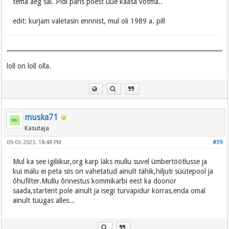
tema aeg sai. Pidi päris poest uue kaasa võtma..
edit: kurjam valetasin ennnist, mul oli 1989 a. pill
loll on loll olla.
muska71
Kasutaja
09-03-2023, 18:48 PM
#39
Mul ka see igiliikur,org karp läks mullu suvel ümbertöötlusse ja
kui mälu ei peta siis on vahetatud ainult tähik,hiljuti süütepool ja
õhufilter.Mullu õnnestus kommikarbi eest ka doonor
saada,starterit pole ainult ja isegi turvapidur korras,enda omal
ainult tüügas alles...