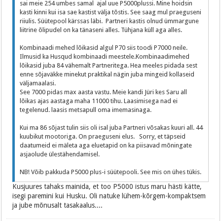
sai meie 254 umbes samal ajal uue P5000plussi. Mine hoidsin
kasti kinni kui isa sae kastist välja tõstis. See saag mul praeguseni
riiulis. Süütepool kärssas läbi. Partneri kastis olnud ümmargune
liitrine õlipudel on ka tänaseni alles. Tühjana küll aga alles.
Kombinaadi mehed lõikasid algul P70 siis toodi P7000 neile.
Ilmusid ka Husqud kombinaadi meestele.Kombinaadimehed
lõikasid juba 84 vähemalt Partneritega. Hea meeles pidada sest
enne sõjaväkke minekut praktikal nägin juba mingeid kollaseid
väljamaalasi.
See 7000 pidas max aasta vastu. Meie kandi Jüri kes Saru all
lõikas ajas aastaga maha 11000 tihu. Laasimisega nad ei
tegelenud. laasis metsapull oma imemasinaga.
Kui ma 86 sõjast tulin siis oli isal juba Partneri võsakas kuuri all. 44
kuubikut mootoriga. On praeguseni elus. Sorry, et täpseid
daatumeid ei mäleta aga eluetapid on ka piisavad mõningate
asjaolude ülestähendamisel.
NB! Võib pakkuda P5000 plus-i süütepooli. See mis on ühes tükis.
Kusjuures tahaks mainida, et too P5000 istus maru hästi kätte,
isegi paremini kui Husku. Oli natuke lühem-kõrgem-kompaktsem
ja jube mõnusalt tasakaalus....