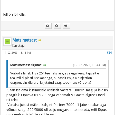
loll on loll olla.
Mats metsast
Kasutaja
11-02-2023, 13:11 PM
#24
Mats metsast Kirjutas:
(10-02-2023, 13:43 PM)
Võibolla läheb liiga 254 teemaks ära, aga ega keegi täpselt ei
tea, millal plastikust kaanega, punaselt xp ja air injection
diagonaalis üle sildi kirjutatud saag tootmises võis olla?
Saan ise oma küsimusele osaliselt vastata. Uurisin saagi ja leidsin
paagilt kuupäeva 01.92. Seega vähemalt 92 aasta alguses neid
nii tehti.
Vanaisa jutust mäleta kah, et Partner 7000 oli jube kolakas aga
võimas saag. 500/5000 oli palju mugavam toimetada, eriti lõpus
oma metsas ja küttepuid tehes.