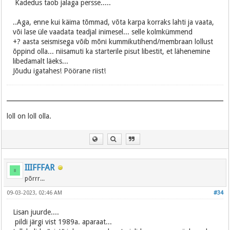
Kadedus taob jalaga persse.....
..Aga, enne kui käima tõmmad, võta karpa korraks lahti ja vaata,
või lase üle vaadata teadjal inimesel... selle kolmkümmend
+? aasta seismisega võib mõni kummikutihend/membraan lollust
õppind olla... niisamuti ka starterile pisut libestit, et lähenemine
libedamalt läeks...
Jõudu igatahes! Pöörane riist!
loll on loll olla.
IIIFFFAR
põrrr...
09-03-2023, 02:46 AM
#34
Lisan juurde....
pildi järgi vist 1989a. aparaat...