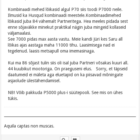
Kombinaadi mehed lõikasid algul P70 siis toodi P7000 neile.
Ilmusid ka Husqud kombinaadi meestele.Kombinaadimehed
lõikasid juba 84 vähemalt Partneritega. Hea meeles pidada sest
enne sõjaväkke minekut praktikal nägin juba mingeid kollaseid
väljamaalasi.
See 7000 pidas max aasta vastu. Meie kandi Jüri kes Saru all
lõikas ajas aastaga maha 11000 tihu. Laasimisega nad ei
tegelenud. laasis metsapull oma imemasinaga.
Kui ma 86 sõjast tulin siis oli isal juba Partneri võsakas kuuri all.
44 kuubikut mootoriga. On praeguseni elus. Sorry, et täpseid
daatumeid ei mäleta aga eluetapid on ka piisavad mõningate
asjaolude ülestähendamisel.
NB! Võib pakkuda P5000 plus-i süütepooli. See mis on ühes
tükis.
Aquila captas non muscas.