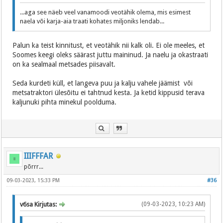
...aga see näeb veel vanamoodi veotähik olema, mis esimest
naela või karja-aia traati kohates miljoniks lendab...
Palun ka teist kinnitust, et veotähik nii kalk oli. Ei ole meeles, et
Soomes keegi oleks säärast juttu maininud. Ja naelu ja okastraati
on ka sealmaal metsades piisavalt.
Seda kurdeti küll, et langeva puu ja kalju vahele jäämist või
metsatraktori ülesõitu ei tahtnud kesta. Ja ketid kippusid terava
kaljunuki pihta minekul poolduma.
IIIFFFAR
põrrr...
09-03-2023, 15:33 PM
#36
v6sa Kirjutas:
(09-03-2023, 10:23 AM)