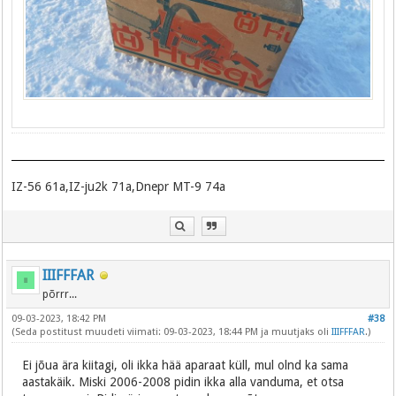
IZ-56 61a,IZ-ju2k 71a,Dnepr MT-9 74a
IIIFFFAR
põrrr...
09-03-2023, 18:42 PM
#38
(Seda postitust muudeti viimati: 09-03-2023, 18:44 PM ja muutjaks oli
IIIFFFAR
.)
Ei jõua ära kiitagi, oli ikka hää aparaat küll, mul olnd ka sama
aastakäik. Miski 2006-2008 pidin ikka alla vanduma, et otsa