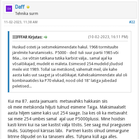
Daff
Tehnika surm
11-02-2023, 11:38 AM
#22
IIIFFFAR Kirjutas:
(10-02-2023, 16:11 PM)
Huskud osteti ja seitsmekümnendate hakul. 1968 tormituulte
järelmite harutamiseks. P5000 - ded tuli suur partii 1985 või
86a... ise võtsin tatikana tutika karbist välja.. samal ajal ka
võsalõikajad, mudelit ei mäleta. Esimesed 254 mudelid jõudsid
meile vist 1989. Tollal sai metskond, vähemalt meil, üle kahe
aasta kaks uut saaget ja võsalõikajat. Kaheksakümnendate alul oli
kombinaatides ka P70 elukad, nood olid 18" latiga jubedad
peletised...
Kui ma 87. aasta jaanuaris metsavahiks hakkasin siis
oli meie metskonda hiljuti tulnud esimene Taiga. Maksimaalselt
aasta hiljem saime kaks uut 254 saage. Isa kes oli ka metsavaht
sai meie 254 umbes samal ajal uue P5000plussi. Mine hoidsin
kasti kinni kui isa sae kastist välja tõstis. See saag mul praeguseni
riiulis. Süütepool kärssas läbi. Partneri kastis olnud ümmargune
liitrine õlipudel on ka tänaseni alles. Tühjana küll aga alles.