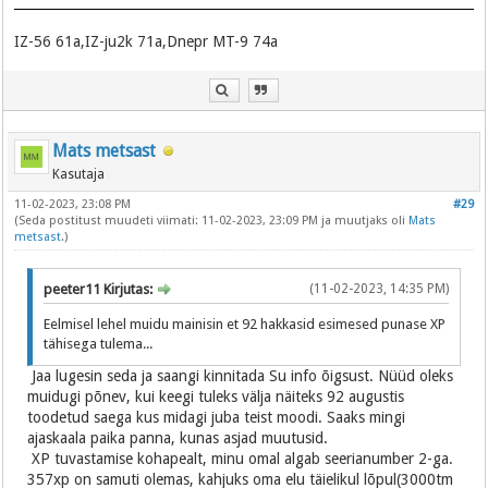
IZ-56 61a,IZ-ju2k 71a,Dnepr MT-9 74a
Mats metsast
Kasutaja
11-02-2023, 23:08 PM
#29
(Seda postitust muudeti viimati: 11-02-2023, 23:09 PM ja muutjaks oli
Mats
metsast
.)
peeter11 Kirjutas:
(11-02-2023, 14:35 PM)
Eelmisel lehel muidu mainisin et 92 hakkasid esimesed punase XP
tähisega tulema...
Jaa lugesin seda ja saangi kinnitada Su info õigsust. Nüüd oleks
muidugi põnev, kui keegi tuleks välja näiteks 92 augustis
toodetud saega kus midagi juba teist moodi. Saaks mingi
ajaskaala paika panna, kunas asjad muutusid.
XP tuvastamise kohapealt, minu omal algab seerianumber 2-ga.
357xp on samuti olemas, kahjuks oma elu täielikul lõpul(3000tm