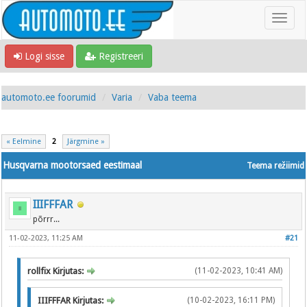
Logi sisse
Registreeri
automoto.ee foorumid
Varia
Vaba teema
« Eelmine
2
Järgmine »
Husqvarna mootorsaed eestimaal
Teema režiimid
IIIFFFAR
põrrr...
11-02-2023, 11:25 AM
#21
rollfix Kirjutas:
(11-02-2023, 10:41 AM)
IIIFFFAR Kirjutas:
(10-02-2023, 16:11 PM)