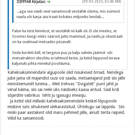
IIIFFFAR Kirjutas:
(09-03-2023, 02:46 AM)
...aga see näeb veel vanamoodi veotähik olema, mis esimest
naela või karja-aia traati kohates miljoniks lendab...
Palun ka teist kinnitust, et veotähik nii kalk oli. Ei ole meeles, et
Soomes keegi oleks säärast juttu maininud. Ja naelu ja okastraati
on ka sealmaal metsades piisavalt.
Seda kurdeti küll, et langeva puu ja kalju vahele jäämist või
metsatraktori ülesõitu ei tahtnud kesta. Ja ketid kippusid terava
kaljunuki pihta minekul poolduma.
Kaheksakümnendate algupoole olid nisukesed õrnad. Nendega
jube jama oli majandist uusi osi saada, metsamajand pidi siis jälle
ministeeriumilt lunima... Meil trehvas "Dvigateli" punt jahil ja
viinal käima, siis sai neile üks näidiseks kaasa antud. Sääl krdi
sõjardite vabrikus tehti ju igasugu imeasju.
Ja ketid olid millaski kaheksakümnendate keskel-lõpupoole
miskine sats sihukesed ülekarastatud. Ühtelugu sai lappida. Siis
miski paar aastakest olid maru pehmed jälle, ainult terita raipeid.
Viilid ka samamoodi.