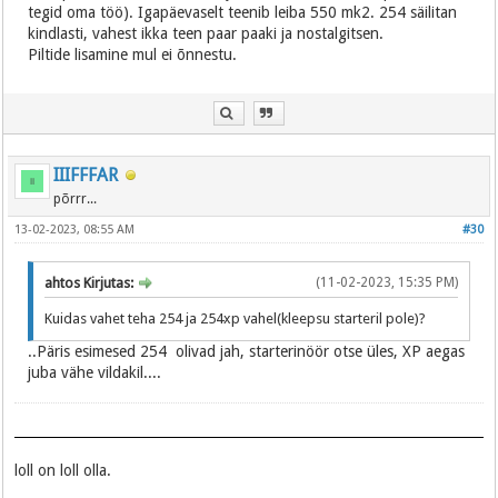
tegid oma töö). Igapäevaselt teenib leiba 550 mk2. 254 säilitan
kindlasti, vahest ikka teen paar paaki ja nostalgitsen.
Piltide lisamine mul ei õnnestu.
IIIFFFAR
põrrr...
13-02-2023, 08:55 AM
#30
ahtos Kirjutas:
(11-02-2023, 15:35 PM)
Kuidas vahet teha 254 ja 254xp vahel(kleepsu starteril pole)?
..Päris esimesed 254 olivad jah, starterinöör otse üles, XP aegas
juba vähe vildakil....
loll on loll olla.