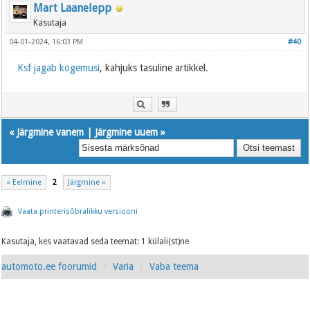
Mart Laanelepp
Kasutaja
04-01-2024, 16:03 PM
#40
Ksf jagab kogemusi
, kahjuks tasuline artikkel.
«
Järgmine vanem
|
Järgmine uuem
»
« Eelmine
2
Järgmine »
Vaata printerisõbralikku versiooni
Kasutaja, kes vaatavad seda teemat: 1 külali(st)ne
automoto.ee foorumid
Varia
Vaba teema