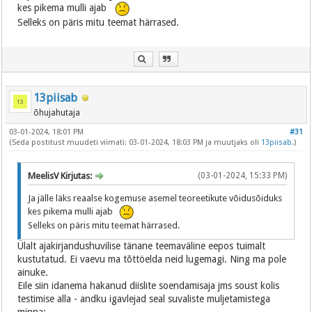
kes pikema mulli ajab
Selleks on päris mitu teemat härrased.
13piisab
õhujahutaja
03-01-2024, 18:01 PM
#31
(Seda postitust muudeti viimati: 03-01-2024, 18:03 PM ja muutjaks oli
13piisab
.)
MeelisV Kirjutas:
(03-01-2024, 15:33 PM)
Ja jälle läks reaalse kogemuse asemel teoreetikute võidusõiduks
kes pikema mulli ajab
Selleks on päris mitu teemat härrased.
Ülalt ajakirjandushuvilise tänane teemaväline eepos tuimalt
kustutatud. Ei vaevu ma tõttöelda neid lugemagi. Ning ma pole
ainuke.
Eile siin idanema hakanud diislite soendamisaja jms soust kolis
testimise alla - andku igavlejad seal suvaliste muljetamistega
minna: