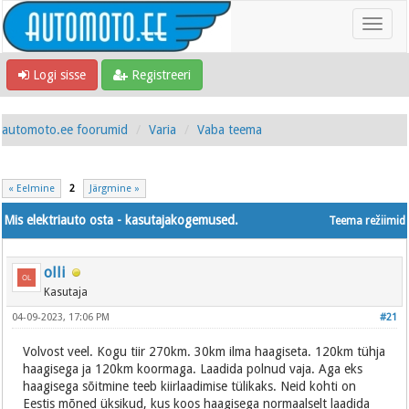
Logi sisse
Registreeri
automoto.ee foorumid
Varia
Vaba teema
« Eelmine
2
Järgmine »
Mis elektriauto osta - kasutajakogemused.
Teema režiimid
olli
Kasutaja
04-09-2023, 17:06 PM
#21
Volvost veel. Kogu tiir 270km. 30km ilma haagiseta. 120km tühja
haagisega ja 120km koormaga. Laadida polnud vaja. Aga eks
haagisega sõitmine teeb kiirlaadimise tülikaks. Neid kohti on
Eestis mõned üksikud, kus koos haagisega normaalselt laadida