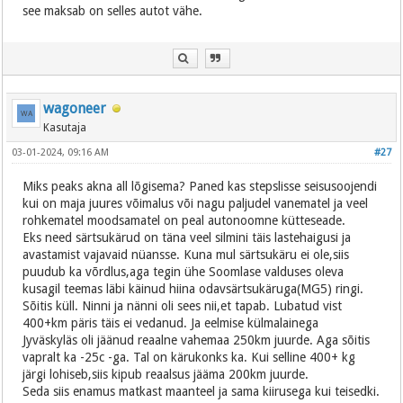
see maksab on selles autot vähe.
wagoneer
Kasutaja
03-01-2024, 09:16 AM
#27
Miks peaks akna all lõgisema? Paned kas stepslisse seisusoojendi
kui on maja juures võimalus või nagu paljudel vanematel ja veel
rohkematel moodsamatel on peal autonoomne kütteseade.
Eks need särtsukärud on täna veel silmini täis lastehaigusi ja
avastamist vajavaid nüansse. Kuna mul särtsukäru ei ole,siis
puudub ka võrdlus,aga tegin ühe Soomlase valduses oleva
kusagil teemas läbi käinud hiina odavsärtsukäruga(MG5) ringi.
Sõitis küll. Ninni ja nänni oli sees nii,et tapab. Lubatud vist
400+km päris täis ei vedanud. Ja eelmise külmalainega
Jyväskyläs oli jäänud reaalne vahemaa 250km juurde. Aga sõitis
vapralt ka -25c -ga. Tal on kärukonks ka. Kui selline 400+ kg
järgi lohiseb,siis kipub reaalsus jääma 200km juurde.
Seda siis enamus matkast maanteel ja sama kiirusega kui teisedki.