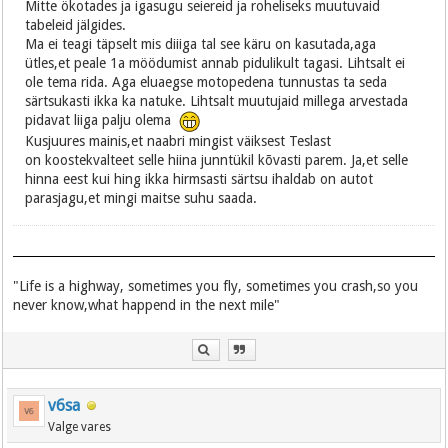
Mitte ökotades ja igasugu seiereid ja roheliseks muutuvaid
tabeleid jälgides.
Ma ei teagi täpselt mis diiiga tal see käru on kasutada,aga
ütles,et peale 1a möödumist annab pidulikult tagasi. Lihtsalt ei
ole tema rida. Aga eluaegse motopedena tunnustas ta seda
särtsukasti ikka ka natuke. Lihtsalt muutujaid millega arvestada
pidavat liiga palju olema
Kusjuures mainis,et naabri mingist väiksest Teslast
on koostekvalteet selle hiina junntükil kõvasti parem. Ja,et selle
hinna eest kui hing ikka hirmsasti särtsu ihaldab on autot
parasjagu,et mingi maitse suhu saada.
"Life is a highway, sometimes you fly, sometimes you crash,so you
never know,what happend in the next mile"
v6sa
Valge vares