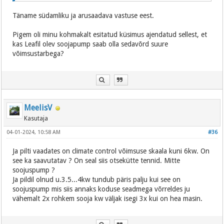
Täname südamliku ja arusaadava vastuse eest.
Pigem oli minu kohmakalt esitatud küsimus ajendatud sellest, et
kas Leafil olev soojapump saab olla sedavõrd suure
võimsustarbega?
MeelisV
Kasutaja
04-01-2024, 10:58 AM
#36
Ja pilti vaadates on climate control võimsuse skaala kuni 6kw. On
see ka saavutatav ? On seal siis otsekütte tennid. Mitte
soojuspump ?
Ja pildil olnud u.3.5...4kw tundub päris palju kui see on
soojuspump mis siis annaks koduse seadmega võrreldes ju
vähemalt 2x rohkem sooja kw väljak isegi 3x kui on hea masin.