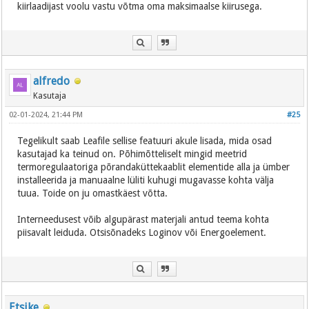
kiirlaadijast voolu vastu võtma oma maksimaalse kiirusega.
alfredo
Kasutaja
02-01-2024, 21:44 PM
#25
Tegelikult saab Leafile sellise featuuri akule lisada, mida osad
kasutajad ka teinud on. Põhimõtteliselt mingid meetrid
termoregulaatoriga põrandaküttekaablit elementide alla ja ümber
installeerida ja manuaalne lüliti kuhugi mugavasse kohta välja
tuua. Toide on ju omastkäest võtta.
Interneedusest võib algupärast materjali antud teema kohta
piisavalt leiduda. Otsisõnadeks Loginov või Energoelement.
Etsike