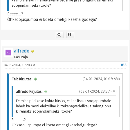
ka mõni elektriline küttekeha(vedelike ja salongiõhu kiiremaks
soojendamiseks) tööle?
Eeeee...?
Õhksoojuspumpa ei köeta ometigi kasehalgudega?
alfredo
Kasutaja
04-01-2024, 10:28 AM
#35
Telc Kirjutas:
(04-01-2024, 01:19 AM)
alfredo Kirjutas:
(03-01-2024, 23:37 PM)
Eelmise pildikese kohta küsiks, et kas lisaks soojapumbale
läheb ka mõni elektriline küttekeha(vedelike ja salongiõhu
kiiremaks soojendamiseks) tööle?
Eeeee...?
Õhksoojuspumpa ei köeta ometigi kasehalgudega?