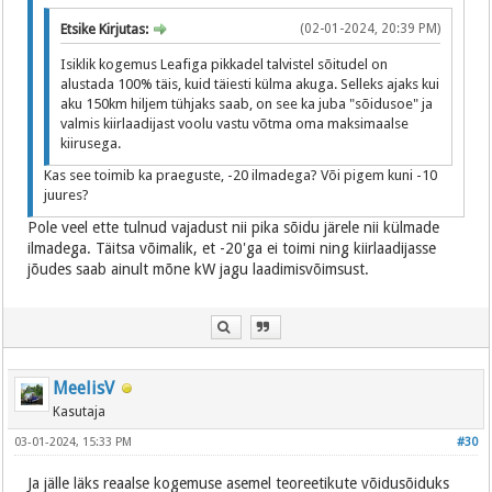
Etsike Kirjutas:
(02-01-2024, 20:39 PM)
Isiklik kogemus Leafiga pikkadel talvistel sõitudel on
alustada 100% täis, kuid täiesti külma akuga. Selleks ajaks kui
aku 150km hiljem tühjaks saab, on see ka juba "sõidusoe" ja
valmis kiirlaadijast voolu vastu võtma oma maksimaalse
kiirusega.
Kas see toimib ka praeguste, -20 ilmadega? Või pigem kuni -10
juures?
Pole veel ette tulnud vajadust nii pika sõidu järele nii külmade
ilmadega. Täitsa võimalik, et -20'ga ei toimi ning kiirlaadijasse
jõudes saab ainult mõne kW jagu laadimisvõimsust.
MeelisV
Kasutaja
03-01-2024, 15:33 PM
#30
Ja jälle läks reaalse kogemuse asemel teoreetikute võidusõiduks