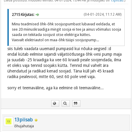
(Seda postitust muudeti viimati: 04-01-2024, 15:44 PM ja muutjaks oli
13piisab
.)
2715 Kirjutas:
(04-01-2024, 11:12 AM)
Minu teadmised õhk-õhk soojuspumbast lubavad eeldada, et
see 20 miinuskraadiga mingit sooja ei tee ja ainus võimalus sooja
saada on tekitada soojust otse elektriga küttes.
Vaevalt elektriautol on maa-õhk tüüpi soojuspump...
siis tuleb vaadata uuemaid pumpasid kui nõuka-aegsed :d
endal kütab eelmise sajandi väljatöötlusega õhk-vesi pump maja
ja suudab -25 kraadiga ka vee 60 kraadi peale soojendada, ilma
et oleks vaja tennid soojaks kütta. Tennid mul vahelt ära
ühendatud ja radikad kenad soojad. Täna küll jah 45 kraadi
radika pealevool, mitte 60, sest 60 pole veel vaja.
sorry et teemaväline, aga ka eelmine oli teemaväline...
13piisab
õhujahutaja