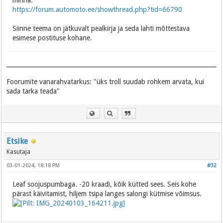
https://forum.automoto.ee/showthread.php?tid=66790
Siinne teema on jätkuvalt pealkirja ja seda lahti mõttestava
esimese postituse kohane.
Foorumite vanarahvatarkus: "üks troll suudab rohkem arvata, kui
sada tarka teada"
Etsike
Kasutaja
03-01-2024, 18:18 PM
#32
Leaf soojuspumbaga. -20 kraadi, kõik kütted sees. Seis kohe
pärast käivitamist, hiljem tsipa langes salongi kütmise võimsus.