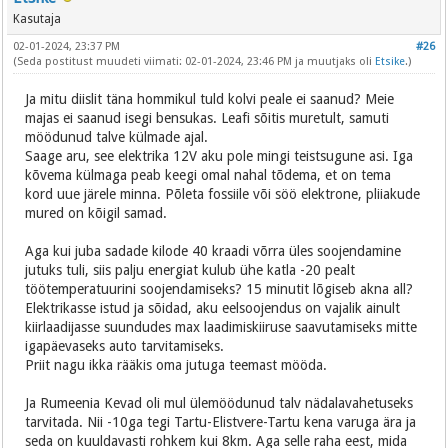
Kasutaja
02-01-2024, 23:37 PM
#26
(Seda postitust muudeti viimati: 02-01-2024, 23:46 PM ja muutjaks oli
Etsike
.)
Ja mitu diislit täna hommikul tuld kolvi peale ei saanud? Meie
majas ei saanud isegi bensukas. Leafi sõitis muretult, samuti
möödunud talve külmade ajal.
Saage aru, see elektrika 12V aku pole mingi teistsugune asi. Iga
kõvema külmaga peab keegi omal nahal tõdema, et on tema
kord uue järele minna. Põleta fossiile või söö elektrone, pliiakude
mured on kõigil samad.
Aga kui juba sadade kilode 40 kraadi võrra üles soojendamine
jutuks tuli, siis palju energiat kulub ühe katla -20 pealt
töötemperatuurini soojendamiseks? 15 minutit lõgiseb akna all?
Elektrikasse istud ja sõidad, aku eelsoojendus on vajalik ainult
kiirlaadijasse suundudes max laadimiskiiruse saavutamiseks mitte
igapäevaseks auto tarvitamiseks.
Priit nagu ikka rääkis oma jutuga teemast mööda.
Ja Rumeenia Kevad oli mul ülemöödunud talv nädalavahetuseks
tarvitada. Nii -10ga tegi Tartu-Elistvere-Tartu kena varuga ära ja
seda on kuuldavasti rohkem kui 8km. Aga selle raha eest, mida