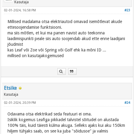
Kasutaja
02-01-2024, 16:58 PM
#23
Millised madalama otsa elektriautod omavad isemõtlevat akude
ettesoojendamise funktsiooni.
ma siis mõtlen, et kui ma panen navist auto teekonna
laadimispunkti peale siis auto soojendab akud ette enne laadijani
jõudmist
kas Leaf või Zoe või Spring või Golf ehk ka mõni ID ...
millised on kasutajakogemused
Etsike
Kasutaja
02-01-2024, 20:39 PM
#24
Odavama otsa elektrikad seda featuuri ei oma.
Isiklik kogemus Leafiga pikkadel talvistel sõitudel on alustada
100% täis, kuid täiesti külma akuga. Selleks ajaks kui aku 150km
hiljem tühjaks saab, on see ka juba "sõidusoe" ja valmis