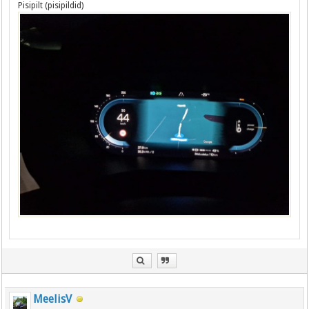
Pisipilt (pisipildid)
MeelisV