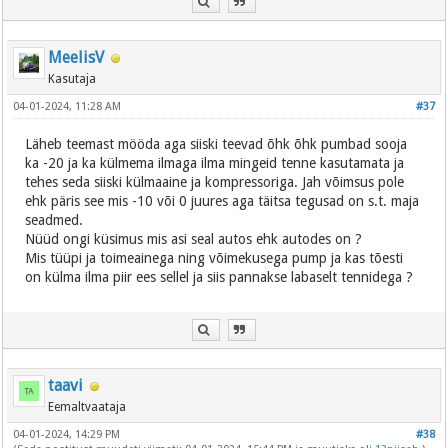
MeelisV
Kasutaja
04-01-2024, 11:28 AM
#37
Läheb teemast mööda aga siiski teevad õhk õhk pumbad sooja
ka -20 ja ka külmema ilmaga ilma mingeid tenne kasutamata ja
tehes seda siiski külmaaine ja kompressoriga. Jah võimsus pole
ehk päris see mis -10 või 0 juures aga täitsa tegusad on s.t. maja
seadmed.
Nüüd ongi küsimus mis asi seal autos ehk autodes on ?
Mis tüüpi ja toimeainega ning võimekusega pump ja kas tõesti
on külma ilma piir ees sellel ja siis pannakse labaselt tennidega ?
taavi
Eemaltvaataja
04-01-2024, 14:29 PM
#38