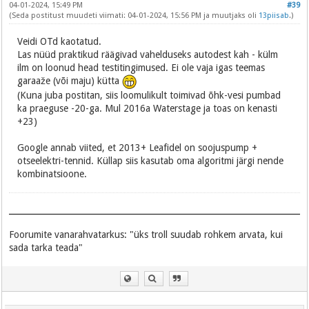
04-01-2024, 15:49 PM
#39
(Seda postitust muudeti viimati: 04-01-2024, 15:56 PM ja muutjaks oli
13piisab
.)
Veidi OTd kaotatud.
Las nüüd praktikud räägivad vahelduseks autodest kah - külm
ilm on loonud head testitingimused. Ei ole vaja igas teemas
garaaže (või maju) kütta
(Kuna juba postitan, siis loomulikult toimivad õhk-vesi pumbad
ka praeguse -20-ga. Mul 2016a Waterstage ja toas on kenasti
+23)
Google annab viited, et 2013+ Leafidel on soojuspump +
otseelektri-tennid. Küllap siis kasutab oma algoritmi järgi nende
kombinatsioone.
Foorumite vanarahvatarkus: "üks troll suudab rohkem arvata, kui
sada tarka teada"