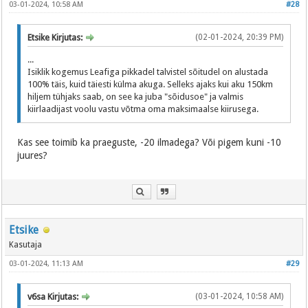
03-01-2024, 10:58 AM
#28
Etsike Kirjutas:
(02-01-2024, 20:39 PM)
...
Isiklik kogemus Leafiga pikkadel talvistel sõitudel on alustada
100% täis, kuid täiesti külma akuga. Selleks ajaks kui aku 150km
hiljem tühjaks saab, on see ka juba "sõidusoe" ja valmis
kiirlaadijast voolu vastu võtma oma maksimaalse kiirusega.
Kas see toimib ka praeguste, -20 ilmadega? Või pigem kuni -10
juures?
Etsike
Kasutaja
03-01-2024, 11:13 AM
#29
v6sa Kirjutas:
(03-01-2024, 10:58 AM)