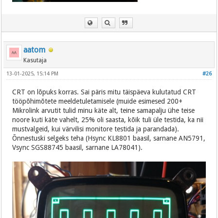
aatom
Kasutaja
13-01-2025, 15:14 PM
#26
CRT on lõpuks korras. Sai päris mitu täispäeva kulutatud CRT
tööpõhimõtete meeldetuletamisele (muide esimesed 200+
Mikrolink arvutit tulid minu käte alt, teine samapalju ühe teise
noore kuti käte vahelt, 25% oli saasta, kõik tuli üle testida, ka nii
mustvalgeid, kui värvilisi monitore testida ja parandada).
Õnnestuski selgeks teha (Hsync KL8801 baasil, sarnane AN5791,
Vsync SGS88745 baasil, sarnane LA78041).