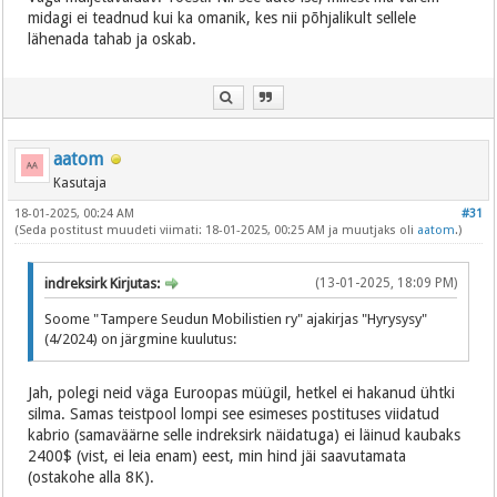
midagi ei teadnud kui ka omanik, kes nii põhjalikult sellele
lähenada tahab ja oskab.
aatom
Kasutaja
18-01-2025, 00:24 AM
#31
(Seda postitust muudeti viimati: 18-01-2025, 00:25 AM ja muutjaks oli
aatom
.)
indreksirk Kirjutas:
(13-01-2025, 18:09 PM)
Soome "Tampere Seudun Mobilistien ry" ajakirjas "Hyrysysy"
(4/2024) on järgmine kuulutus:
Jah, polegi neid väga Euroopas müügil, hetkel ei hakanud ühtki
silma. Samas teistpool lompi see esimeses postituses viidatud
kabrio (samaväärne selle indreksirk näidatuga) ei läinud kaubaks
2400$ (vist, ei leia enam) eest, min hind jäi saavutamata
(ostakohe alla 8K).