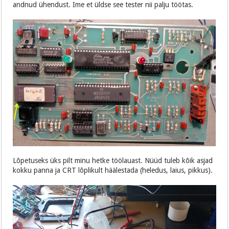
andnud ühendust. Ime et üldse see tester nii palju töötas.
Lõpetuseks üks pilt minu hetke töölauast. Nüüd tuleb kõik asjad
kokku panna ja CRT lõplikult häälestada (heledus, laius, pikkus).