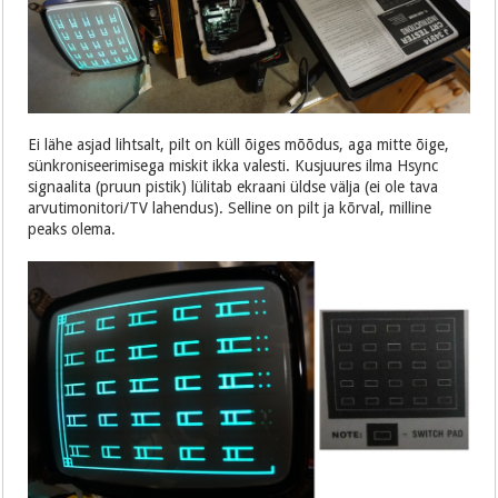
Ei lähe asjad lihtsalt, pilt on küll õiges mõõdus, aga mitte õige,
sünkroniseerimisega miskit ikka valesti. Kusjuures ilma Hsync
signaalita (pruun pistik) lülitab ekraani üldse välja (ei ole tava
arvutimonitori/TV lahendus). Selline on pilt ja kõrval, milline
peaks olema.