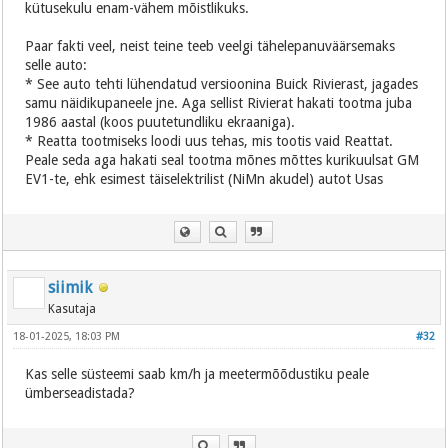
kütusekulu enam-vähem mõistlikuks.
Paar fakti veel, neist teine teeb veelgi tähelepanuväärsemaks
selle auto:
* See auto tehti lühendatud versioonina Buick Rivierast, jagades
samu näidikupaneele jne. Aga sellist Rivierat hakati tootma juba
1986 aastal (koos puutetundliku ekraaniga).
* Reatta tootmiseks loodi uus tehas, mis tootis vaid Reattat.
Peale seda aga hakati seal tootma mõnes mõttes kurikuulsat GM
EV1-te, ehk esimest täiselektrilist (NiMn akudel) autot Usas
siimik
Kasutaja
18-01-2025, 18:03 PM
#32
Kas selle süsteemi saab km/h ja meetermõõdustiku peale
ümberseadistada?