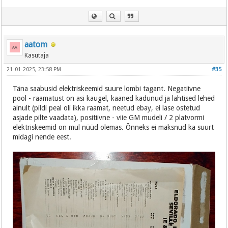
aatom
Kasutaja
21-01-2025, 23:58 PM
#35
Täna saabusid elektriskeemid suure lombi tagant. Negatiivne
pool - raamatust on asi kaugel, kaaned kadunud ja lahtised lehed
ainult (pildi peal oli ikka raamat, neetud ebay, ei lase ostetud
asjade pilte vaadata), positiivne - viie GM mudeli / 2 platvormi
elektriskeemid on mul nüüd olemas. Õnneks ei maksnud ka suurt
midagi nende eest.