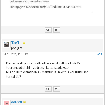
TeeTL
pooljuht
14-01-2025, 17:11 PM
#28
Kuidas sealt puutetundlikult ekraanikihilt iga lüliti XY
koordinaadid ehk "aadress" kätte saadakse?
Mis on lüliti elemendiks - mahtuvus, takistus või füüsilised
kontaktid?
aatom