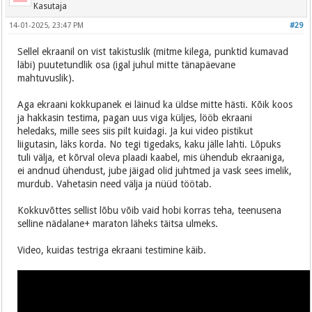
Kasutaja
14-01-2025, 23:47 PM
#29
Sellel ekraanil on vist takistuslik (mitme kilega, punktid kumavad
läbi) puutetundlik osa (igal juhul mitte tänapäevane
mahtuvuslik).
Aga ekraani kokkupanek ei läinud ka üldse mitte hästi. Kõik koos
ja hakkasin testima, pagan uus viga küljes, lööb ekraani
heledaks, mille sees siis pilt kuidagi. Ja kui video pistikut
liigutasin, läks korda. No tegi tigedaks, kaku jälle lahti. Lõpuks
tuli välja, et kõrval oleva plaadi kaabel, mis ühendub ekraaniga,
ei andnud ühendust, jube jäigad olid juhtmed ja vask sees imelik,
murdub. Vahetasin need välja ja nüüd töötab.
Kokkuvõttes sellist lõbu võib vaid hobi korras teha, teenusena
selline nädalane+ maraton läheks täitsa ulmeks.
Video, kuidas testriga ekraani testimine käib.