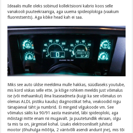
Ideaalis mulle oleks sobinud kollektsiooni kabrio koos selle
vanakooli puuteekraaniga, aga uuema spideoplokiga (vaakum
fluorestsents). Aga kõike head kah ei saa.
Miks see auto üldse meeldima mulle hakkas, süüdlaseks youtube,
mis kord viskas selle ette. Ja kõige rohkem meeldis just võimalus
ise (või mehaanikul) ilma lisaseadmeta (kuigi ka see võimalus on
olemas ALDL pistiku kaudu) diagnostikat teha, veakoodid nigu
tänapäeval täht ja numbrid. Ei mingeid vilgukoode vm. See
võimalus säilis ka 90/91 aasta masinatel, läbi spideoploki, aga
mõistagi mitte enam nii mugavalt. Ja puutetundlik ekraan, olgu
ta mis ta on, järgmisel kohal. Lisaks elektrooniliselt juhitud
mootor (õhuhulga mõõtja, 2 väntvõlli asendi andurit jne), mis tõi