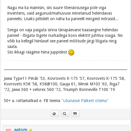
Nagu ma ka mainisin, siis suure tõenäosusega pole viga
inventeris, vaid aegunud/mahuvuse minetanud helendavas
paneelis. Lisaks piltidelt on näha ka paneelil mingeid mõrasid...
Seega on vaja paigata sinna tänapäevane kaasaegne helendav
paneel - lõigata õigete nurkadega koos elektrit juhtiva osaga. No
võib ka kellegil hiinlasel see paneel mõõtude järgi lõigata ning
saata.
Siis ikkagi räägime hiina juppidest
Jawa Type11 Pérák '53, Kovrovets K-175 '57, Kovrovets K-175 '58,
Kovrovets K58 '58, K58@100, Gauja 61, Minsk M103 '63, Riga7
'72, Jawa 360 + velorex 560 '72, Triumph Bonneville T100 '19
50+ a. rattamatkad e. FB teema
"Lõunasse Päikest otsima"
aatom