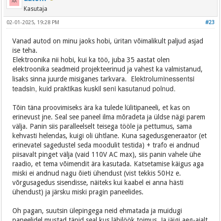
Kasutaja
02-01-2025, 19:28 PM
#23
Vanad autod on minu jaoks hobi, üritan võimalikult paljud asjad
ise teha.
Elektroonika nii hobi, kui ka töö, juba 35 aastat olen
elektroonika seadmeid projekteerinud ja vahest ka valmistanud,
lektroluminessentsi
lisaks sinna juurde misiganes tarkvara. E
teadsin, kuid praktikas kuskil seni kasutanud polnud.
Tõin täna proovimiseks ära ka tulede lülitipaneeli, et kas on
erinevust jne. Seal see paneel ilma mõradeta ja üldse nägi parem
välja. Panin siis paralleelselt teisega tööle ja pettumus, sama
kehvasti helendas, kuigi oli ühtlane. Kuna sagedusgeneraator (et
erinevatel sagedustel seda moodulit testida) + trafo ei andnud
piisavalt pinget välja (vaid 110V AC max), siis panin vahele ühe
raadio, et tema võimendit ära kasutada. Katsetamise käigus aga
miski ei andnud nagu õieti ühendust (vist tekkis 50Hz e.
võrgusagedus sisendisse, näiteks kui kaabel ei anna hästi
ühendust) ja järsku miski pragin paneelides.
Oh pagan, suutsin ülepingega neid ehmatada ja muidugi
paneelidel mustad täpid seal kus läbilöök toimus. Ja jäigi aeg-ajalt