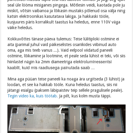
seal üle lööma misiganes pingega. Mõtlesin veidi, kaotada pole ju
miskit, võtsin vaibanoa ja lõikasin mustaks põlenud osa välja ning
katsin elektroonikas kasutatava lakiga. Ja hakkaski tööle,
kusjuures päris korralikult taastus ka heledus, enne 110V väga
väike heledus.
Kokkuvõttes tänase päeva tulemus: Teise lülitiploki ostmine ei
aita (parimal juhul vaid päikeselistes osariikides viibinud auto
oma, aga mis teeb vanus ...). Vaid eelpool viidatud paneeli
ostmine, lõikamine ja lootmine, et peale seda lühist ei teki, või siis
elektroluminessentsi
hiinlastel nägin ka 2mm diameetriga
kaablit, kuid mis raadiusega painutada saab ...
Mina aga püüan teise paneeli ka noaga ära urgitseda (3 lühist) ja
loodan, et see ka hakkab tööle. Kuna heledus taastus, siis nii
jätangi esialgu (paksem läbipaistev teip sellele pragulisele peale).
Tegin video ka, kuis töötab.
Ja pilt, kus kolm musta täppi.