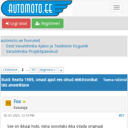
Logi sisse
Registreeri
automoto.ee foorumid
Eesti Vanatehnika Ajaloo ja Teadmiste Kogumik
Vanatehnika Projektipäevikud
« Eelmine
2
...
10
Järgmine »
Buick Reatta 1989, omast ajast ees olnud elektroonikat
Teema režiimid
täis ameeriklane
Fox
Kasutaja
02-01-2025, 12:10 PM
#21
See on ikkagi hobi, mina soovitaks ikka otsida originaal