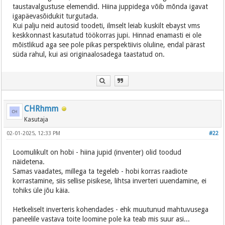
taustavalgustuse elemendid. Hiina juppidega võib mõnda igavat
igapäevasõidukit turgutada.
Kui palju neid autosid toodeti, ilmselt leiab kuskilt ebayst vms
keskkonnast kasutatud töökorras jupi. Hinnad enamasti ei ole
mõistlikud aga see pole pikas perspektiivis oluline, endal pärast
süda rahul, kui asi originaalosadega taastatud on.
CHRhmm
Kasutaja
02-01-2025, 12:33 PM
#22
Loomulikult on hobi - hiina jupid (inventer) olid toodud
näidetena.
Samas vaadates, millega ta tegeleb - hobi korras raadiote
korrastamine, siis sellise pisikese, lihtsa inverteri uuendamine, ei
tohiks üle jõu käia.
Hetkeliselt inverteris kohendades - ehk muutunud mahtuvusega
paneelile vastava toite loomine pole ka teab mis suur asi...