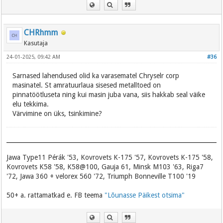
CHRhmm
Kasutaja
24-01-2025, 09:42 AM
#36
Sarnased lahendused olid ka varasematel Chryselr corp
masinatel. St amratuurlaua sisesed metalltoed on
pinnatöötluseta ning kui masin juba vana, siis hakkab seal väike
elu tekkima.
Värvimine on üks, tsinkimine?
Jawa Type11 Pérák '53, Kovrovets K-175 '57, Kovrovets K-175 '58,
Kovrovets K58 '58, K58@100, Gauja 61, Minsk M103 '63, Riga7
'72, Jawa 360 + velorex 560 '72, Triumph Bonneville T100 '19
50+ a. rattamatkad e. FB teema
"Lõunasse Päikest otsima"