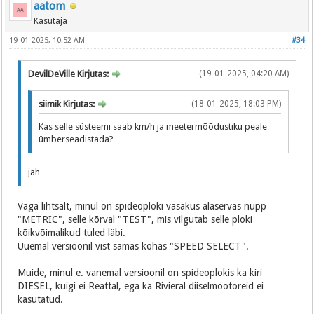
aatom
Kasutaja
19-01-2025, 10:52 AM
#34
DevilDeVille Kirjutas:
(19-01-2025, 04:20 AM)
siimik Kirjutas:
(18-01-2025, 18:03 PM)
Kas selle süsteemi saab km/h ja meetermõõdustiku peale
ümberseadistada?
jah
Väga lihtsalt, minul on spideoploki vasakus alaservas nupp
"METRIC", selle kõrval "TEST", mis vilgutab selle ploki
kõikvõimalikud tuled läbi.
Uuemal versioonil vist samas kohas "SPEED SELECT".
Muide, minul e. vanemal versioonil on spideoplokis ka kiri
DIESEL, kuigi ei Reattal, ega ka Rivieral diiselmootoreid ei
kasutatud.