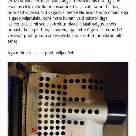
võtta) võtaks mõttetult kaua aega. Tänaseks siis niikaugel, et
enamus elektrolüütkondensaatoreid välja vahetatud. Üllatav,
põhilised vigased olid väga kvaliteetse Nichicon tootja omad. Aga
jalgade väljatuleku koht mitte kummi vaid tekstoliidiga
isoleeritud. Ja nii see elektrolüüt plaadile laiali valgus, andis
puhastada. Ja pilt hoopis parem, aga mitte õige veel, enne 1/3
vasakult poolt puudu ja keskele kokku surutud (unustasin pilti
teha).
Aga milline siis seestpoolt välja näeb: