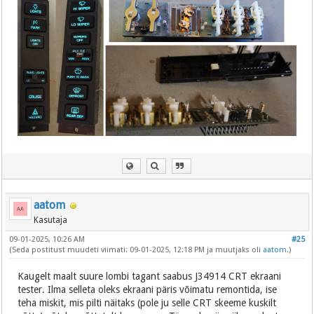
aatom
Kasutaja
09-01-2025, 10:26 AM
#25
(Seda postitust muudeti viimati: 09-01-2025, 12:18 PM ja muutjaks oli
aatom
.)
Kaugelt maalt suure lombi tagant saabus J34914 CRT ekraani
tester. Ilma selleta oleks ekraani päris võimatu remontida, ise
teha miskit, mis pilti näitaks (pole ju selle CRT skeeme kuskilt