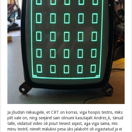
Ja jõudsin niikaugele, et CRT on korras, viga hoopis testris, miks
pilt vale on, ning seejärel sain sõnumi kasutajalt Andres_k, tänud
talle, viidatud video oli pisut teisest asjast, aga viga sama, mis
minu testril, nimelt mälukivi pesa üks jalakoht oli vigastatud ja ei