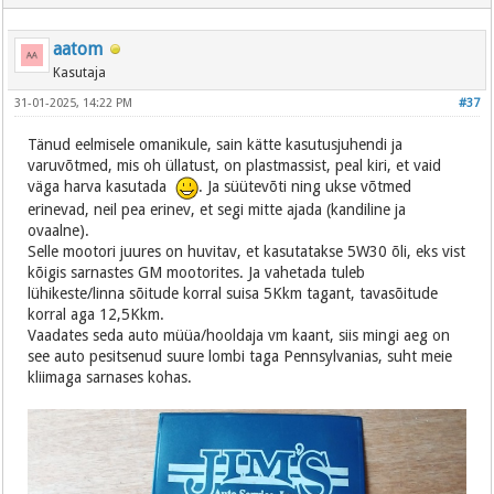
aatom
Kasutaja
31-01-2025, 14:22 PM
#37
Tänud eelmisele omanikule, sain kätte kasutusjuhendi ja
varuvõtmed, mis oh üllatust, on plastmassist, peal kiri, et vaid
väga harva kasutada
. Ja süütevõti ning ukse võtmed
erinevad, neil pea erinev, et segi mitte ajada (kandiline ja
ovaalne).
Selle mootori juures on huvitav, et kasutatakse 5W30 õli, eks vist
kõigis sarnastes GM mootorites. Ja vahetada tuleb
lühikeste/linna sõitude korral suisa 5Kkm tagant, tavasõitude
korral aga 12,5Kkm.
Vaadates seda auto müüa/hooldaja vm kaant, siis mingi aeg on
see auto pesitsenud suure lombi taga Pennsylvanias, suht meie
kliimaga sarnases kohas.