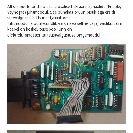
All siis puutetundliku osa ja osaliselt ekraani signaalide (Enable,
Vsync jne) juhtmoodul. See punakas-pruun pistik aga eraldi
videosignaali ja Hsunc signaali oma.
Juhtmoodul ja puutetundlik värk näeb selline välja, vastikult õrn
kaabel on keskel, teiselpool junn on
elektroluminessentsi
taustvalgustuse pingemoodul.