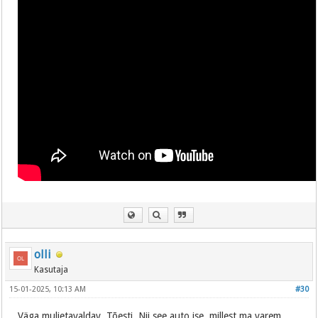
olli
Kasutaja
15-01-2025, 10:13 AM
#30
Väga muljetavaldav. Tõesti. Nii see auto ise, millest ma varem