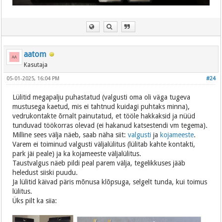
aatom
Kasutaja
05-01-2025, 16:04 PM
#24
Lülitid megapalju puhastatud (valgusti oma oli väga tugeva
mustusega kaetud, mis ei tahtnud kuidagi puhtaks minna),
vedrukontakte õrnalt painutatud, et tööle hakkaksid ja nüüd
tunduvad töökorras olevad (ei hakanud katsestendi vm tegema).
Milline sees välja näeb, saab näha siit:
valgusti
ja
kojameeste
.
Varem ei toiminud valgusti väljalülitus (lülitab kahte kontakti,
park jäi peale) ja ka kojameeste väljalülitus.
Taustvalgus näeb pildi peal parem välja, tegelikkuses jääb
heledust siiski puudu.
Ja lülitid käivad päris mõnusa klõpsuga, selgelt tunda, kui toimus
lülitus.
Üks pilt ka siia: