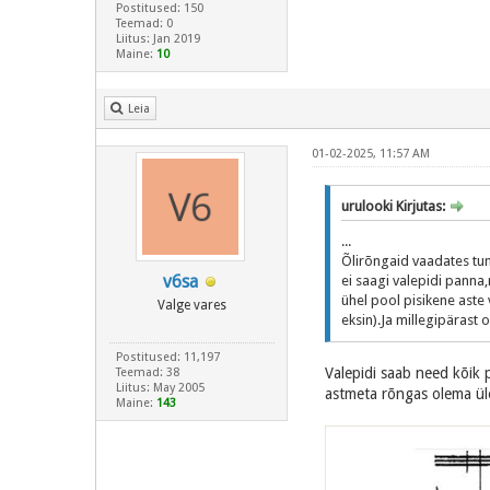
Postitused: 150
Teemad: 0
Liitus: Jan 2019
Maine:
10
Leia
01-02-2025, 11:57 AM
urulooki Kirjutas:
...
Õlirõngaid vaadates tu
v6sa
ei saagi valepidi pann
ühel pool pisikene aste
Valge vares
eksin).Ja millegipärast 
Postitused: 11,197
Valepidi saab need kõik p
Teemad: 38
Liitus: May 2005
astmeta rõngas olema üle
Maine:
143