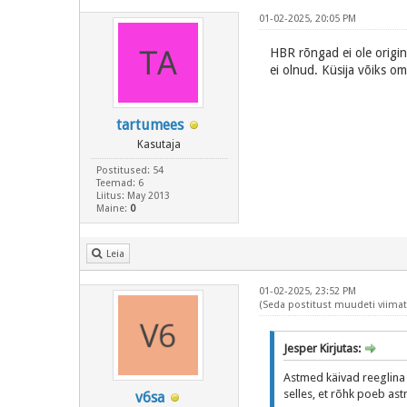
01-02-2025, 20:05 PM
HBR rõngad ei ole origin
ei olnud. Küsija võiks om
tartumees
Kasutaja
Postitused: 54
Teemad: 6
Liitus: May 2013
Maine:
0
Leia
01-02-2025, 23:52 PM
(Seda postitust muudeti viimati
Jesper Kirjutas:
Astmed käivad reeglina 
selles, et rõhk poeb ast
v6sa