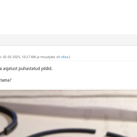
: 02-03-2025, 10:27 AM ja muutjaks oli
v6sa
.)
 asjatust puhastatud pildid.
itama?