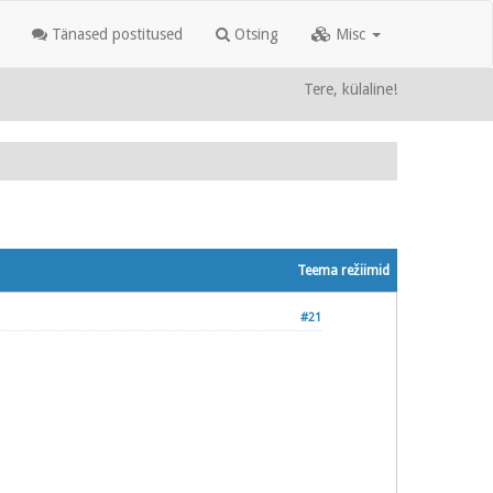
Tänased postitused
Otsing
Misc
Tere, külaline!
Teema režiimid
#21