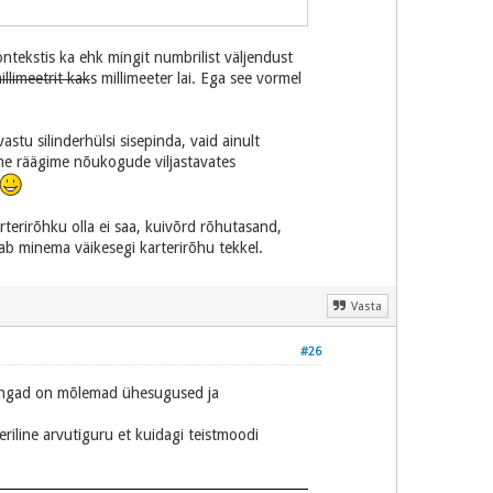
ontekstis ka ehk mingit numbrilist väljendust
illimeetrit kak
s millimeeter lai. Ega see vormel
stu silinderhülsi sisepinda, vaid ainult
 me räägime nõukogude viljastavates
terirõhku olla ei saa, kuivõrd rõhutasand,
dab minema väikesegi karterirõhu tekkel.
Vasta
#26
lirõngad on mõlemad ühesugused ja
 eriline arvutiguru et kuidagi teistmoodi