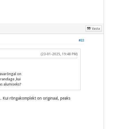
Vasta
#22
(23-01-2025, 19:48 PM)
Tavarõngal on
arandage ,kui
jas alumiseks?
di. Kui rõngakomplekt on originaal, peaks