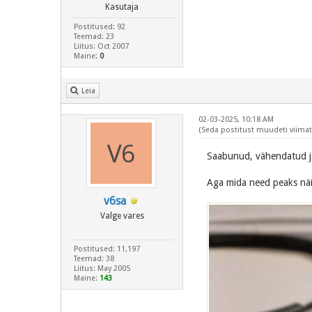
Kasutaja
Postitused: 92
Teemad: 23
Liitus: Oct 2007
Maine:
0
Leia
02-03-2025, 10:18 AM
(Seda postitust muudeti viimati
Saabunud, vähendatud ja
Aga mida need peaks nä
v6sa
Valge vares
Postitused: 11,197
Teemad: 38
Liitus: May 2005
Maine:
143