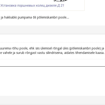
 ja hakkabki pumpama õli põlemiskambri poole...
urema rõhu poole, ehk siis ülemisel rõngal üles (põlemiskambri poole) ja a
e vahele ja surub rõngast vastu silindriseina, aidates tihendamisele kaasa.