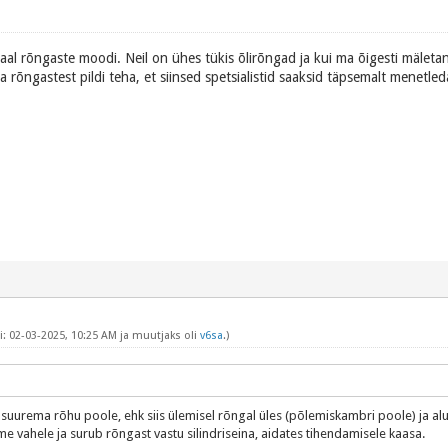
aal rõngaste moodi. Neil on ühes tükis õlirõngad ja kui ma õigesti mäletan
a rõngastest pildi teha, et siinsed spetsialistid saaksid täpsemalt menetled
: 02-03-2025, 10:25 AM ja muutjaks oli
v6sa
.)
suurema rõhu poole, ehk siis ülemisel rõngal üles (põlemiskambri poole) ja alum
me vahele ja surub rõngast vastu silindriseina, aidates tihendamisele kaasa.