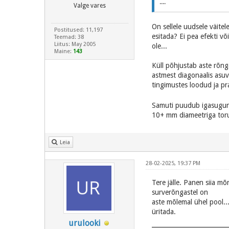
....
Valge vares
On sellele uudsele väitel
Postitused: 11,197
esitada? Ei pea efekti v
Teemad: 38
Liitus: May 2005
ole...
Maine:
143
Küll põhjustab aste rõnga
astmest diagonaalis asuv
tingimustes loodud ja pra
Samuti puudub igasugune 
10+ mm diameetriga toru,
Leia
28-02-2025, 19:37 PM
Tere jälle. Panen siia mõ
surverõngastel on
aste mõlemal ühel pool...
üritada.
urulooki