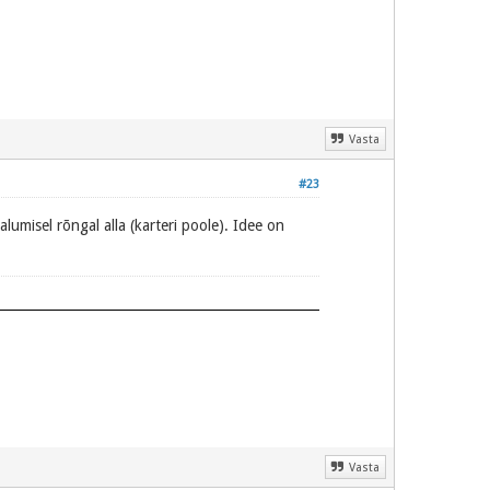
Vasta
#23
lumisel rõngal alla (karteri poole). Idee on
Vasta