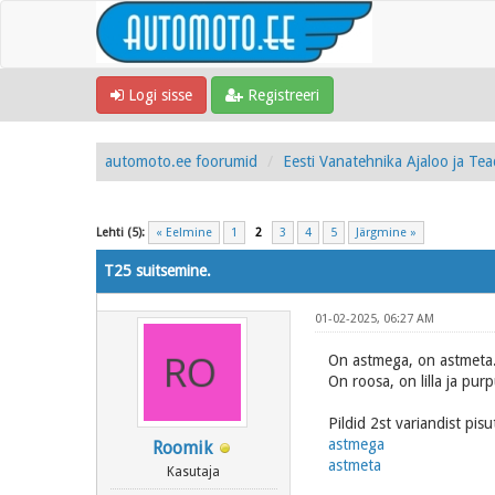
Logi sisse
Registreeri
automoto.ee foorumid
Eesti Vanatehnika Ajaloo ja Te
Lehti (5):
« Eelmine
1
2
3
4
5
Järgmine »
T25 suitsemine.
01-02-2025, 06:27 AM
On astmega, on astmeta
On roosa, on lilla ja pu
Pildid 2st variandist pisut
astmega
Roomik
astmeta
Kasutaja