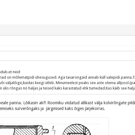
ndub.et neid
a,nad on mõlematpidi ühesugused. Aga tavarongaid annab küll valepidi panna.
 või väljalõige,kuidas keegi ütleb. Minumeelest peaks see aste olema allpool.(p
on üks rõngas nö haljas ja teised kaks karastatud ehk tumedad.Kas käib see hal
eale panna. Lõikasin akf! Roomiku viidatud allikast välja kolvirõngate pil
miseks surverõngaks ja järgmised kaks õiges järjekorras.