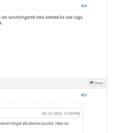
#24
 siis surverõngastel neid astmeid ka seal väga
a.
Vasta
#25
(01-02-2025, 15:58 PM)
isel rõngal alla (karteri poole). Idee on