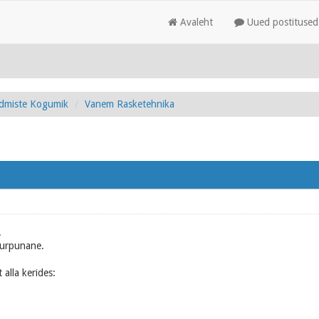
Avaleht
Uued postitused
admiste Kogumik
Vanem Rasketehnika
.
rpurpunane.
 alla kerides: