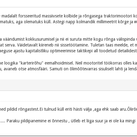
e madalalt forsseeritud massiivsete kolbide ja rõngasega traktorimootori k
õimatuks, aga olematuks küll. Astegi napp kolmandik millimeetrit kõrge ja
m
 väändumist kokkusurumisel ja nii ei suruta mitte kogu rõnga välispinda va
at serva. Väidetavalt kiireneb nii sissetöötamine. Tuletan taas meelde, et
eguse ajastu kapitalistliku optimeerimise taktikepi all toodetud detailidest
loogika "karterirõhu" eemalhoidmisel. Neil mootoritel töökorras olles kar
 avaneb otse atmosfääri. Samuti on õlimõõtevarras sisuliselt lahti ja len
ned pildid rõngastest.Ei tulnud küll eriti hästi välja ,aga ehk saab aru.Õ
.... Paraku pildipanemine ei õnnestu , ütleb et liiga suur ja ei ole ka mingi