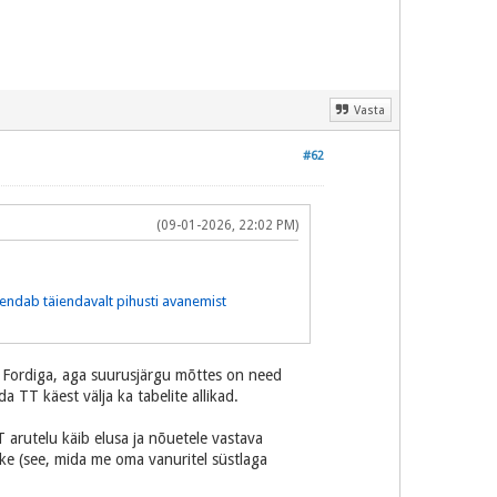
Vasta
#62
(09-01-2026, 22:02 PM)
kendab täiendavalt pihusti avanemist
Fordiga, aga suurusjärgu mõttes on need
 TT käest välja ka tabelite allikad.
 arutelu käib elusa ja nõuetele vastava
ke (see, mida me oma vanuritel süstlaga