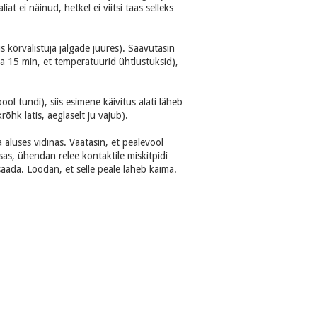
 ei näinud, hetkel ei viitsi taas selleks
kõrvalistuja jalgade juures). Saavutasin
 ca 15 min, et temperatuurid ühtlustuksid),
ol tundi), siis esimene käivitus alati läheb
rõhk latis, aeglaselt ju vajub).
 aluses vidinas. Vaatasin, et pealevool
sas, ühendan relee kontaktile miskitpidi
saada. Loodan, et selle peale läheb käima.