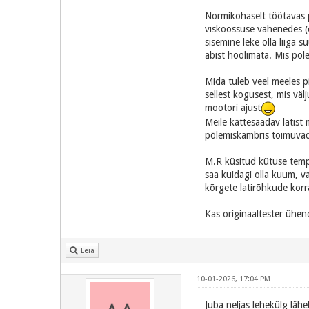
Normikohaselt töötavas 
viskoossuse vähenedes (
sisemine leke olla liiga 
abist hoolimata. Mis pol
Mida tuleb veel meeles 
sellest kogusest, mis väl
mootori ajust
Meile kättesaadav latist 
põlemiskambris toimuvad 
M.R küsitud kütuse tempe
saa kuidagi olla kuum, 
kõrgete latirõhkude korr
Kas originaaltester ühe
Leia
10-01-2026, 17:04 PM
Juba neljas lehekülg lähe