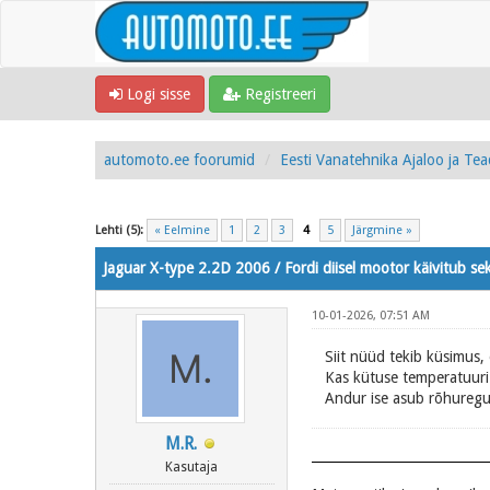
Logi sisse
Registreeri
automoto.ee foorumid
Eesti Vanatehnika Ajaloo ja Te
Lehti (5):
« Eelmine
1
2
3
4
5
Järgmine »
Jaguar X-type 2.2D 2006 / Fordi diisel mootor käivitub sek
10-01-2026, 07:51 AM
Siit nüüd tekib küsimus,
Kas kütuse temperatuuri 
Andur ise asub rõhuregul
M.R.
Kasutaja