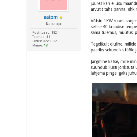
juures kah ei usu maandus
arvutit taha panna, ehk
aatom
Võtsin 1KW ruumi soojen
Kasutaja
sellise 40 kraadise tempe
sama tulemus, muutusi po
Postitused: 182
Teemad: 11
Liitus: Dec 2012
Tegelikult oluline, mille
Maine:
18
paariks sekundiks tööle ja
Järgmine katse, mille min
suundub ilusti jõnksuta ü
lahjema pinge igaks juhu