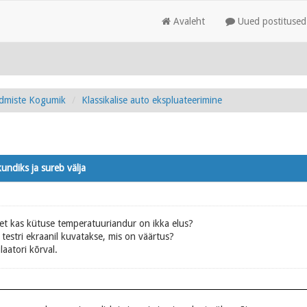
Avaleht
Uued postitused
admiste Kogumik
Klassikalise auto ekspluateerimine
undiks ja sureb välja
 et kas kütuse temperatuuriandur on ikka elus?
testri ekraanil kuvatakse, mis on väärtus?
aatori kõrval.