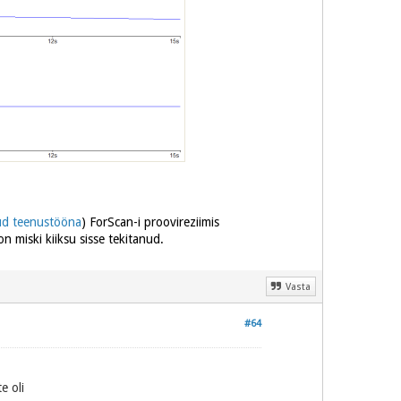
nud teenustööna
) ForScan-i proovireziimis
n miski kiiksu sisse tekitanud.
Vasta
#64
te oli