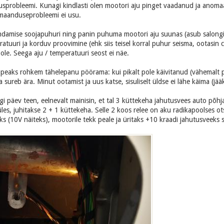
probleemi. Kunagi kindlasti olen mootori aju pinget vaadanud ja anomaaliat
 maanduseprobleemi ei usu.
damise soojapuhuri ning panin puhuma mootori aju suunas (asub salongis 
ratuuri ja korduv proovimine (ehk siis teisel korral puhur seisma, ootasin
le. Seega aju / temperatuuri seost ei näe.
le peaks rohkem tähelepanu pöörama: kui pikalt pole käivitanud (vähemalt po
 sureb ära. Minut ootamist ja uus katse, sisuliselt üldse ei lähe käima (jääk
gi päev teen, eelnevalt mainisin, et tal 3 küttekeha jahutusvees auto põhja
les, juhitakse 2 + 1 küttekeha. Selle 2 koos relee on aku radikapoolses ot
ks (10V näiteks), mootorile tekk peale ja üritaks +10 kraadi jahutusveeks 