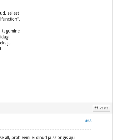
ud, sellest
alfunction".
i, tagumine
idagi.
seks ja
t.
Vasta
#65
 all, probleemi ei olnud ja salongis aju