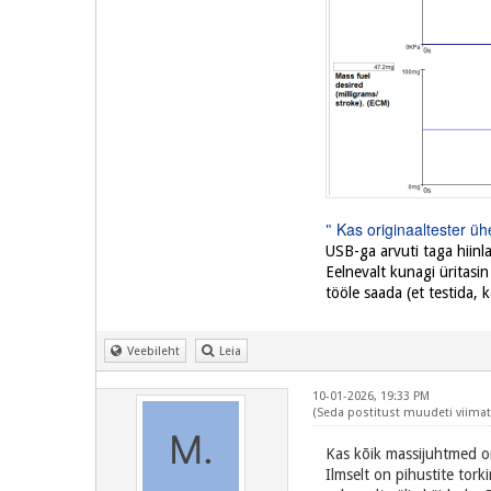
Kas originaaltester 
"
USB-ga arvuti taga hiin
Eelnevalt kunagi üritasi
tööle saada (et testida, 
Veebileht
Leia
10-01-2026, 19:33 PM
(Seda postitust muudeti viimati
Kas kõik massijuhtmed o
Ilmselt on pihustite tork