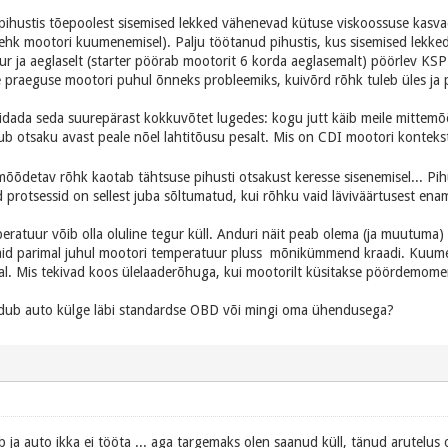
pihustis tõepoolest sisemised lekked vähenevad kütuse viskoossuse kasva
ehk mootori kuumenemisel). Palju töötanud pihustis, kus sisemised lekke
suur ja aeglaselt (starter pöörab mootorit 6 korda aeglasemalt) pöörlev KS
e praeguse mootori puhul õnneks probleemiks, kuivõrd rõhk tuleb üles ja p
pidada seda suurepärast kokkuvõtet lugedes: kogu jutt käib meile mittem
jub otsaku avast peale nõel lahtitõusu pesalt. Mis on CDI mootori kontekst
mõõdetav rõhk kaotab tähtsuse pihusti otsakust keresse sisenemisel... Pihu
protsessid on sellest juba sõltumatud, kui rõhku vaid läviväärtusest enam 
ratuur võib olla oluline tegur küll. Anduri näit peab olema (ja muutuma) 
vaid parimal juhul mootori temperatuur pluss mõnikümmend kraadi. Kuume
al. Mis tekivad koos ülelaaderõhuga, kui mootorilt küsitakse pöördemomen
ndub auto külge läbi standardse OBD või mingi oma ühendusega?
b ja auto ikka ei tööta ... aga targemaks olen saanud küll, tänud arutelus o