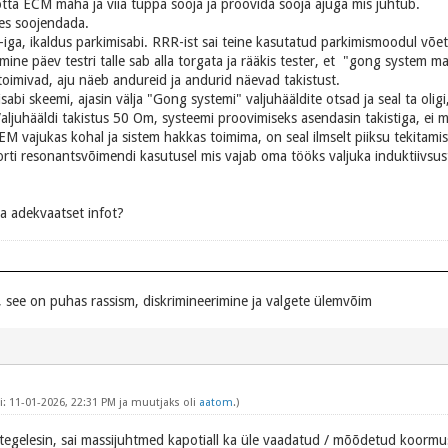
võtta ECM maha ja viia tuppa sooja ja proovida sooja ajuga mis juhtub.
jes soojendada.
-iga, ikaldus parkimisabi. RRR-ist sai teine kasutatud parkimismoodul võet
gmine päev testri talle sab alla torgata ja rääkis tester, et "gong system m
 toimivad, aju näeb andureid ja andurid näevad takistust.
isabi skeemi, ajasin välja "Gong systemi" valjuhääldite otsad ja seal ta olig
aljuhääldi takistus 50 Om, systeemi proovimiseks asendasin takistiga, ei m
EM vajukas kohal ja sistem hakkas toimima, on seal ilmselt piiksu tekitami
ti resonantsvõimendi kasutusel mis vajab oma tööks valjuka induktiivsus
 adekvaatset infot?
 see on puhas rassism, diskrimineerimine ja valgete ülemvõim
: 11-01-2026, 22:31 PM ja muutjaks oli
aatom
.)
 tegelesin, sai massijuhtmed kapotiall ka üle vaadatud / mõõdetud koormuse