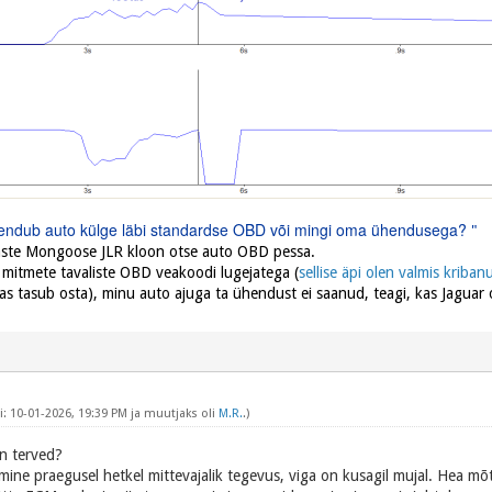
ühendub auto külge läbi standardse OBD või mingi oma ühendusega?
"
laste Mongoose JLR kloon otse auto OBD pessa.
n mitmete tavaliste OBD veakoodi lugejatega (
sellise äpi olen valmis kriba
kas tasub osta), minu auto ajuga ta ühendust ei saanud, teagi, kas Jaguar o
: 10-01-2026, 19:39 PM ja muutjaks oli
M.R.
.)
n terved?
imine praegusel hetkel mittevajalik tegevus, viga on kusagil mujal. Hea mõ