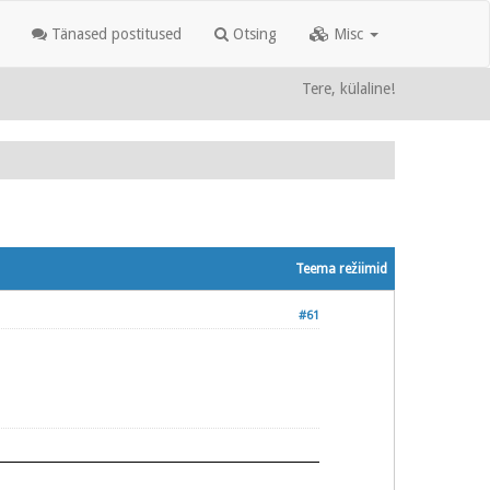
Tänased postitused
Otsing
Misc
Tere, külaline!
Teema režiimid
#61