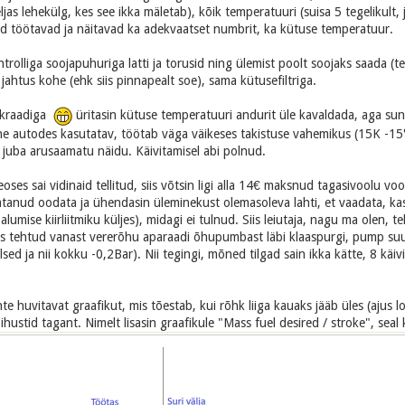
as lehekülg, kes see ikka mäletab), kõik temperatuuri (suisa 5 tegelikult,
id töötavad ja näitavad ka adekvaatset numbrit, ka kütuse temperatuur.
trolliga soojapuhuriga latti ja torusid ning ülemist poolt soojaks saada (tek
ahtus kohe (ehk siis pinnapealt soe), sama kütusefiltriga.
 kraadiga
üritasin kütuse temperatuuri andurit üle kavaldada, aga sunni
ine autodes kasutatav, töötab väga väikeses takistuse vahemikus (15K -15°,
juba arusaamatu näidu. Käivitamisel abi polnud.
ses sai vidinaid tellitud, siis võtsin ligi alla 14€ maksnud tagasivoolu vo
nnatanud oodata ja ühendasin üleminekust olemasoleva lahti, et vaadata, ka
alumise kiirliitmiku küljes), midagi ei tulnud. Siis leiutaja, nagu ma olen, 
ks tehtud vanast vererõhu aparaadi õhupumbast läbi klaaspurgi, pump su
sed ja nii kokku -0,2Bar). Nii tegingi, mõned tilgad sain ikka kätte, 8 kä
te huvitavat graafikut, mis tõestab, kui rõhk liiga kauaks jääb üles (ajus 
 pihustid tagant. Nimelt lisasin graafikule "Mass fuel desired / stroke", seal 