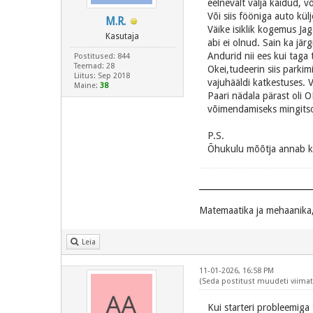
eelnevalt välja käidud, 
Või siis fööniga auto kül
M.R.
Väike isiklik kogemus Jag
Kasutaja
abi ei olnud. Sain ka jär
Andurid nii ees kui taga
Postitused: 844
Teemad: 28
Okei,tudeerin siis parkim
Liitus: Sep 2018
vajuhääldi katkestuses. V
Maine:
38
Paari nädala pärast oli O
võimendamiseks mingitsor
P.S.
Õhukulu mõõtja annab ka
Matemaatika ja mehaanika,
Leia
11-01-2026, 16:58 PM
(Seda postitust muudeti viimati
Kui starteri probleemiga