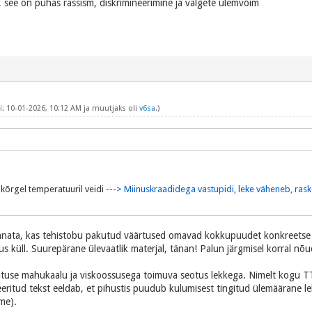
 see on puhas rassism, diskrimineerimine ja valgete ülemvõim
: 10-01-2026, 10:12 AM ja muutjaks oli
v6sa
.)
kõrgel temperatuuril veidi
---> Miinuskraadidega vastupidi, leke väheneb, ras
nata, kas tehistobu pakutud väärtused omavad kokkupuudet konkreetse 
 küll. Suurepärane ülevaatlik materjal, tänan! Palun järgmisel korral nõuda
 kütuse mahukaalu ja viskoossusega toimuva seotus lekkega. Nimelt kogu TT
eritud tekst eeldab, et pihustis puudub kulumisest tingitud ülemäärane le
me).