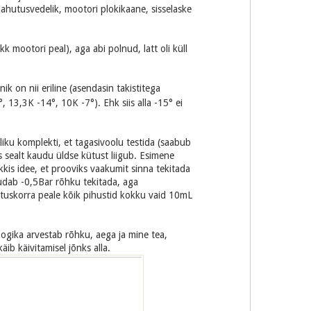
 jahutusvedelik, mootori plokikaane, sisselaske
k mootori peal), aga abi polnud, latt oli küll
k on nii eriline (asendasin takistitega
 13,3K -14°, 10K -7°). Ehk siis alla -15° ei
oliku komplekti, et tagasivoolu testida (saabub
s sealt kaudu üldse kütust liigub. Esimene
tekkis idee, et prooviks vaakumit sinna tekitada
udab -0,5Bar rõhku tekitada, aga
ivituskorra peale kõik pihustid kokku vaid 10mL
loogika arvestab rõhku, aega ja mine tea,
käib käivitamisel jõnks alla.