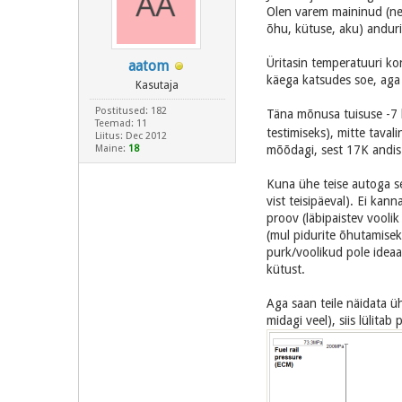
Olen varem maininud (nelj
õhu, kütuse, aku) andur
Üritasin temperatuuri kon
aatom
käega katsudes soe, aga j
Kasutaja
Postitused: 182
Täna mõnusa tuisuse -7
Teemad: 11
testimiseks), mitte taval
Liitus: Dec 2012
Maine:
18
mõõdagi, sest 17K andis 
Kuna ühe teise autoga seo
vist teisipäeval). Ei ka
proov (läbipaistev voolik 
(mul pidurite õhutamise
purk/voolikud pole ideaal
kütust.
Aga saan teile näidata üh
midagi veel), siis lülitab