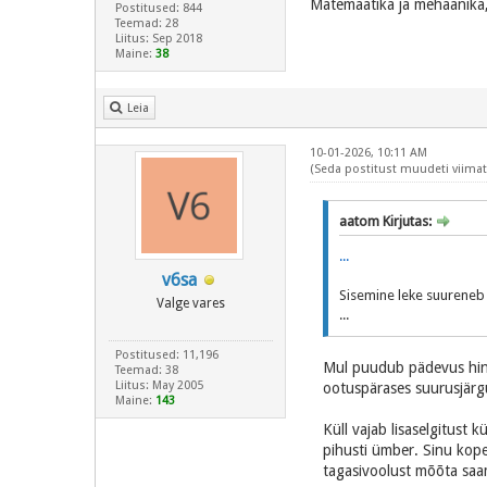
Matemaatika ja mehaanika,
Postitused: 844
Teemad: 28
Liitus: Sep 2018
Maine:
38
Leia
10-01-2026, 10:11 AM
(Seda postitust muudeti viimati
aatom Kirjutas:
...
v6sa
Sisemine leke suureneb 
Valge vares
...
Postitused: 11,196
Mul puudub pädevus hin
Teemad: 38
Liitus: May 2005
ootuspärases suurusjärgus
Maine:
143
Küll vajab lisaselgitust
pihusti ümber. Sinu kope
tagasivoolust mõõta saa