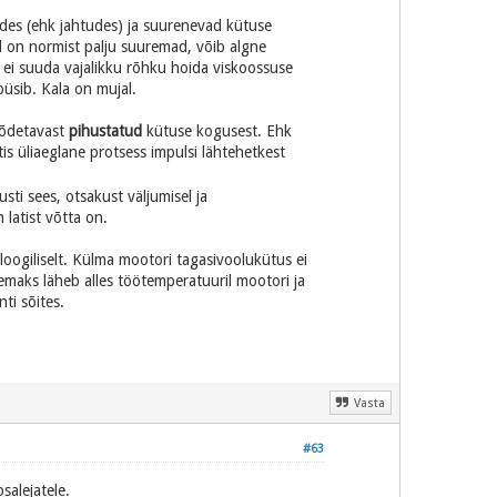
des (ehk jahtudes) ja suurenevad kütuse
d on normist palju suuremad, võib algne
P ei suuda vajalikku rõhku hoida viskoossuse
üsib. Kala on mujal.
õõdetavast
pihustatud
kütuse kogusest. Ehk
is üliaeglane protsess impulsi lähtehetkest
sti sees, otsakust väljumisel ja
latist võtta on.
loogiliselt. Külma mootori tagasivoolukütus ei
maks läheb alles töötemperatuuril mootori ja
ti sõites.
Vasta
#63
salejatele.