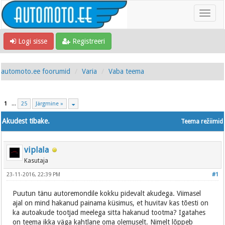
Logi sisse
Registreeri
automoto.ee foorumid
Varia
Vaba teema
1
...
25
Järgmine »
Akudest tibake.
Teema režiimid
viplala
Kasutaja
23-11-2016, 22:39 PM
#1
Puutun tänu autoremondile kokku pidevalt akudega. Viimasel
ajal on mind hakanud painama küsimus, et huvitav kas tõesti on
ka autoakude tootjad meelega sitta hakanud tootma? Igatahes
on teema ikka väga kahtlane oma olemuselt. Nimelt lõppeb