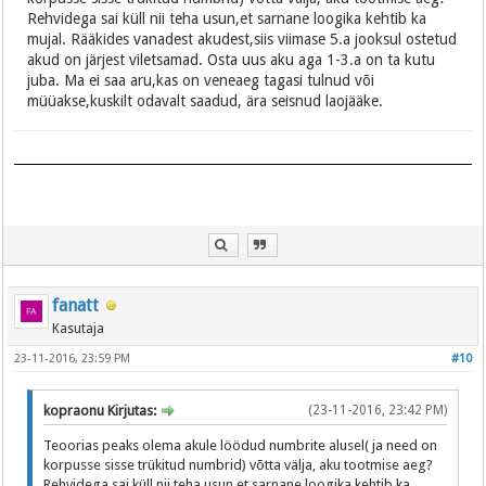
Rehvidega sai küll nii teha usun,et sarnane loogika kehtib ka
mujal. Rääkides vanadest akudest,siis viimase 5.a jooksul ostetud
akud on järjest viletsamad. Osta uus aku aga 1-3.a on ta kutu
juba. Ma ei saa aru,kas on veneaeg tagasi tulnud või
müüakse,kuskilt odavalt saadud, ära seisnud laojääke.
fanatt
Kasutaja
23-11-2016, 23:59 PM
#10
kopraonu Kirjutas:
(23-11-2016, 23:42 PM)
Teoorias peaks olema akule löödud numbrite alusel( ja need on
korpusse sisse trükitud numbrid) võtta välja, aku tootmise aeg?
Rehvidega sai küll nii teha usun,et sarnane loogika kehtib ka