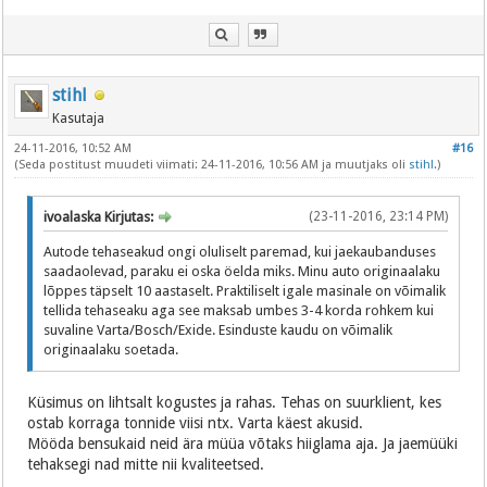
stihl
Kasutaja
24-11-2016, 10:52 AM
#16
(Seda postitust muudeti viimati: 24-11-2016, 10:56 AM ja muutjaks oli
stihl
.)
ivoalaska Kirjutas:
(23-11-2016, 23:14 PM)
Autode tehaseakud ongi oluliselt paremad, kui jaekaubanduses
saadaolevad, paraku ei oska öelda miks. Minu auto originaalaku
lõppes täpselt 10 aastaselt. Praktiliselt igale masinale on võimalik
tellida tehaseaku aga see maksab umbes 3-4 korda rohkem kui
suvaline Varta/Bosch/Exide. Esinduste kaudu on võimalik
originaalaku soetada.
Küsimus on lihtsalt kogustes ja rahas. Tehas on suurklient, kes
ostab korraga tonnide viisi ntx. Varta käest akusid.
Mööda bensukaid neid ära müüa võtaks hiiglama aja. Ja jaemüüki
tehaksegi nad mitte nii kvaliteetsed.