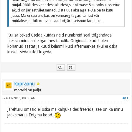
mujal. Rääkides vanadest akudest,siis viimase 5.a jooksul ostetud
akud on järjest viletsamad. Osta uus aku aga 1-3.a on ta kutu
juba. Ma ei saa aru,kas on veneaeg tagasi tulnud või
müüakse,kuskilt odavalt saadud, ära seisnud laojääke.
Kui sa oskad ütelda kuidas neid numbreid seal tõlgendada
oleksin mina sulle igatahes tänulik. Originaal akudel olen
kohanud aastat ja kuud kelmmil kuid aftermarket akul ei oska
kuskilt seda infot lugeda
kopraonu
mõtteid on palju
24-11-2016, 00:06 AM
#11
Järelturu omasid ei oska ma kahjuks desifreerida, see on ka minu
jaoks paras Enigma kood.