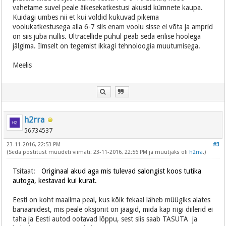
vahetame suvel peale äikesekatkestusi akusid kümnete kaupa.
Kuidagi umbes nii et kui voldid kukuvad pikema
voolukatkestusega alla 6-7 siis enam voolu sisse ei võta ja amprid
on siis juba nullis. Ultracellide puhul peab seda erilise hoolega
jälgima. Ilmselt on tegemist ikkagi tehnoloogia muutumisega.
Meelis
h2rra
56734537
23-11-2016, 22:53 PM
#3
(Seda postitust muudeti viimati: 23-11-2016, 22:56 PM ja muutjaks oli
h2rra
.)
Tsitaat:
Originaal akud aga mis tulevad salongist koos tutika
autoga, kestavad kui kurat.
Eesti on koht maailma peal, kus kõik fekaal läheb müügiks alates
banaanidest, mis peale oksjonit on jäägid, mida kap riigi diilerid ei
taha ja Eesti autod ootavad lõppu, sest siis saab TASUTA ja