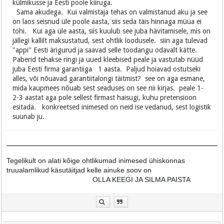
külmikusse ja Eesti poole kiiruga.
Sama akudega. Kui valmistaja tehas on valmistanud aku ja see
on laos seisnud üle poole aasta, siis seda täis hinnaga müüa ei
tohi. Kui aga üle aasta, siis kuulub see juba hävitamisele, mis on
jällegi kallilt maksustatud, sest ohtlik loodusele. siin aga tulevad
"appi" Eesti ärigurud ja saavad selle toodangu odavalt kätte.
Paberid tehakse ringi ja uued kleebised peale ja vastutab nüüd
juba Eesti firma garantiiga 1 aasta. Paljud hoiavad ostutseki
alles, või nõuavad garantiitalongi täitmist? see on aga esmane,
mida kaupmees nõuab sest seaduses on see nii kirjas. peale 1-
2-3 aastat aga pole sellest firmast haisugi, kuhu pretensioon
esitada. konkreetsed inimesed on neid ise vedanud, sest logistik
suunab ju.
Tegelikult on alati kõige ohtlikumad inimesed ühiskonnas
truualamlikud käsutäitjad kelle ainuke soov on
OLLA KEEGI JA SILMA PAISTA