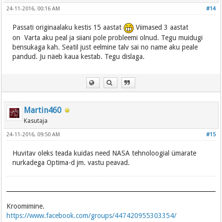
24-11-2016, 00:16 AM
#14
Passati originaalaku kestis 15 aastat
Viimased 3 aastat
on Varta aku peal ja siiani pole probleemi olnud. Tegu muidugi
bensukaga kah. Seatil just eelmine talv sai no name aku peale
pandud. Ju näeb kaua kestab. Tegu dislaga.
Martin460
Kasutaja
24-11-2016, 09:50 AM
#15
Huvitav oleks teada kuidas need NASA tehnoloogial ümarate
nurkadega Optima-d jm. vastu peavad.
Kroomimine.
https://www.facebook.com/groups/447420955303354/