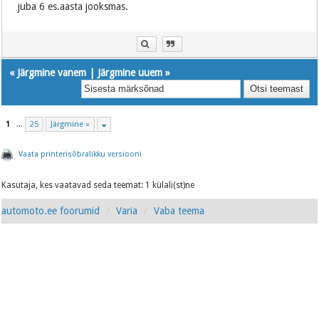
juba 6 es.aasta jooksmas.
«
Järgmine vanem
|
Järgmine uuem
»
1
...
25
Järgmine »
Vaata printerisõbralikku versiooni
Kasutaja, kes vaatavad seda teemat: 1 külali(st)ne
automoto.ee foorumid
Varia
Vaba teema