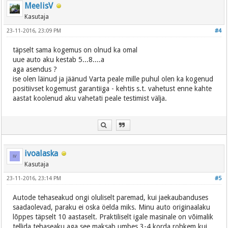
MeelisV
Kasutaja
23-11-2016, 23:09 PM
#4
täpselt sama kogemus on olnud ka omal
uue auto aku kestab 5...8....a
aga asendus ?
ise olen läinud ja jäänud Varta peale mille puhul olen ka kogenud
positiivset kogemust garantiiga - kehtis s.t. vahetust enne kahte
aastat koolenud aku vahetati peale testimist välja.
ivoalaska
Kasutaja
23-11-2016, 23:14 PM
#5
Autode tehaseakud ongi oluliselt paremad, kui jaekaubanduses
saadaolevad, paraku ei oska öelda miks. Minu auto originaalaku
lõppes täpselt 10 aastaselt. Praktiliselt igale masinale on võimalik
tellida tehaseaku aga see maksab umbes 3-4 korda rohkem kui