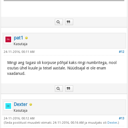
pat1
Kasutaja
24-11-2016, 00:11 AM
#12
Mingi aeg tagasi oli korpuse põhjal kaks ringi numbritega, nool
osutas ühel kuule ja teisel aastale. Nüüdisajal ei ole enam
vaadanud.
Dexter
Kasutaja
24-11-2016, 00:12 AM
#13
(Seda postitust muudeti viimati: 24-11-2016, 00:16 AM ja muutjaks oli
Dexter
.)