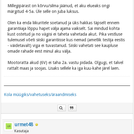
Millegipärast on kõrvu/silma jäänud, et aku elueaks ongi
märgitud 4-5a. Üle selle on juba luksus.
Olen ka enda liikuritele soetanud ja üks hakkas täpselt ennem
garantiiaja lõppu hapet välja ajama vaikselt. Sai mindud kohta
kust ostetud ja no vägisi ei taheta vahetada akut. Pika vestluse
tulemusel võeti siiski garantiisse kus nemad (ametlik testija eestis
- väidetavalt) viga ei tuvastanud. Siiski vahetati see kaupluse
omade rahade eest minul aku välja.
Mootoratta akud (6V) ei taha 2a. vastu pidada. Olgugi, et talvel
rattalt maas ja soojas. Lisaks sellele ka iga kuu-kahe järel laen.
Kola müügiks/vahetuseks/äraandmiseks
urmet48
Kasutaja