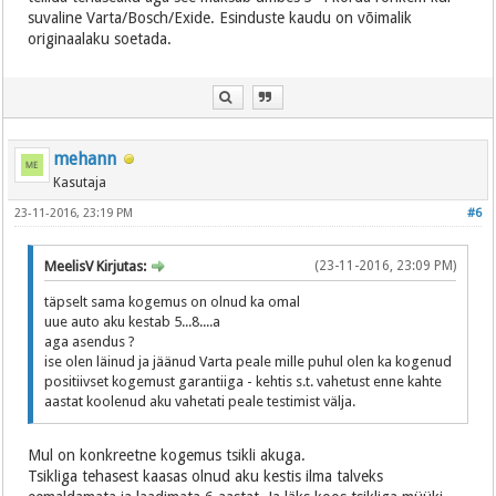
suvaline Varta/Bosch/Exide. Esinduste kaudu on võimalik
originaalaku soetada.
mehann
Kasutaja
23-11-2016, 23:19 PM
#6
MeelisV Kirjutas:
(23-11-2016, 23:09 PM)
täpselt sama kogemus on olnud ka omal
uue auto aku kestab 5...8....a
aga asendus ?
ise olen läinud ja jäänud Varta peale mille puhul olen ka kogenud
positiivset kogemust garantiiga - kehtis s.t. vahetust enne kahte
aastat koolenud aku vahetati peale testimist välja.
Mul on konkreetne kogemus tsikli akuga.
Tsikliga tehasest kaasas olnud aku kestis ilma talveks