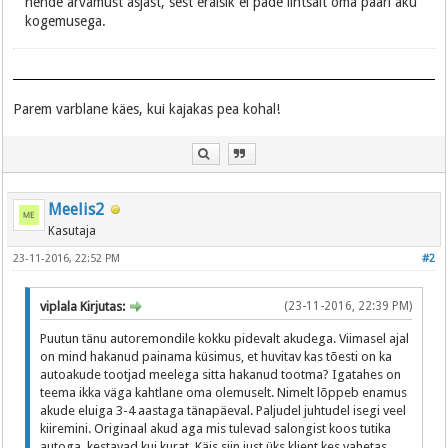
nende arvamust asjast, sest eraisik ei päde lihtsalt oma paari aku
kogemusega.
Parem varblane käes, kui kajakas pea kohal!
Meelis2
Kasutaja
23-11-2016, 22:52 PM
#2
viplala Kirjutas:
(23-11-2016, 22:39 PM)
Puutun tänu autoremondile kokku pidevalt akudega. Viimasel ajal
on mind hakanud painama küsimus, et huvitav kas tõesti on ka
autoakude tootjad meelega sitta hakanud tootma? Igatahes on
teema ikka väga kahtlane oma olemuselt. Nimelt lõppeb enamus
akude eluiga 3-4 aastaga tänapäeval. Paljudel juhtudel isegi veel
kiiremini. Originaal akud aga mis tulevad salongist koos tutika
autoga, kestavad kui kurat. Käis siin just üks klient kes vahetas