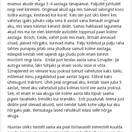
enamus akude eluiga 3-4 aastaga tänapäeval. Paljudel juhtudel
isegi veel kiiremini. Originaal akud aga mis tulevad salongist koos
tutika autoga, kestavad kui kurat. Käis siin just üks klient kes
vahetas igaks juhuks välja oma 8 aastat vana Renault originaal
aku, mis siiani käivitas kenasti diislit. Samas hakkavad lagunema
akud mis ma ise olen klientide autodele toppinud paari kolme
aastaga. Bosch, Exide, vahet pole mis mark, lihtsalt annavad
otsad, jäävad nõrgaks, surevad maha. Palju kiidetud ja palju raha
tahtev punapea jätab oma jõudluse samuti kolme aastaga,
edaspidi kestab veel sajandi aga jõudu pole enam kiiresti
mootorit ringi lasta. Endal just lendas aasta vana Sznajder. Jäi
autoga seisma, läks tühjaks ja enam voolu sisse ei võta.
Sznajdereid on viimase kuu jooksul tulnud vahetusse kaks tükki,
mõlemad minu paigaldatud paar aastat tagasi. Sõbral kaks
ühesugust traktorit. Ühel peal originaal aku, kestab siiani juba 5
aastat, teisel aku vahetatud juba kolmas kord viie aasta jooksul.
See, et enam ei saa akuga üle kolme aasta läbi kipub saama
pigem tavaliseks trendiks kui erandiks. Eriti puudutab teema just
diislite peal olevaid akusid, sest nendel tuleb kohe välja kui aku
nõrgaks jääb. Bensukaga lased rahulikult edasi selle nõrga
akuga.
Huvitav oleks teistelt sama ala peal töötavatelt inimestelt kuulda