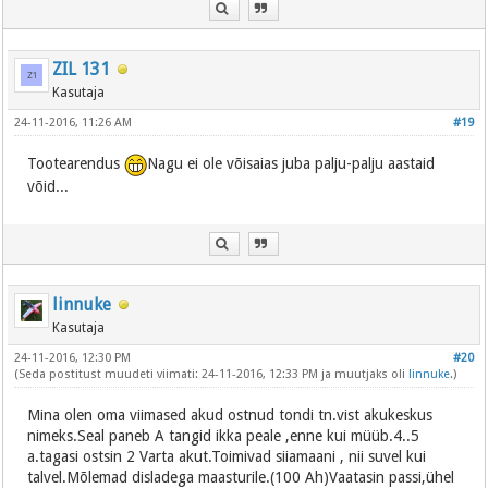
ZIL 131
Kasutaja
24-11-2016, 11:26 AM
#19
Tootearendus
Nagu ei ole võisaias juba palju-palju aastaid
võid...
linnuke
Kasutaja
24-11-2016, 12:30 PM
#20
(Seda postitust muudeti viimati: 24-11-2016, 12:33 PM ja muutjaks oli
linnuke
.)
Mina olen oma viimased akud ostnud tondi tn.vist akukeskus
nimeks.Seal paneb A tangid ikka peale ,enne kui müüb.4..5
a.tagasi ostsin 2 Varta akut.Toimivad siiamaani , nii suvel kui
talvel.Mõlemad disladega maasturile.(100 Ah)Vaatasin passi,ühel