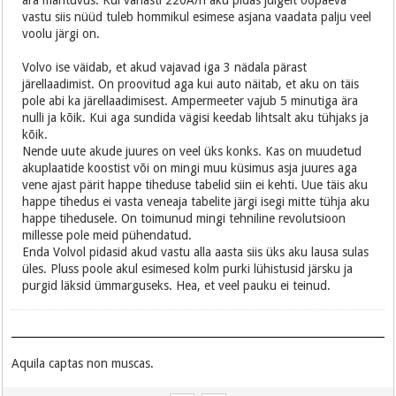
ära mahtuvus. Kui vanasti 220A/h aku pidas julgelt ööpäeva
vastu siis nüüd tuleb hommikul esimese asjana vaadata palju veel
voolu järgi on.
Volvo ise väidab, et akud vajavad iga 3 nädala pärast
järellaadimist. On proovitud aga kui auto näitab, et aku on täis
pole abi ka järellaadimisest. Ampermeeter vajub 5 minutiga ära
nulli ja kõik. Kui aga sundida vägisi keedab lihtsalt aku tühjaks ja
kõik.
Nende uute akude juures on veel üks konks. Kas on muudetud
akuplaatide koostist või on mingi muu küsimus asja juures aga
vene ajast pärit happe tiheduse tabelid siin ei kehti. Uue täis aku
happe tihedus ei vasta veneaja tabelite järgi isegi mitte tühja aku
happe tihedusele. On toimunud mingi tehniline revolutsioon
millesse pole meid pühendatud.
Enda Volvol pidasid akud vastu alla aasta siis üks aku lausa sulas
üles. Pluss poole akul esimesed kolm purki lühistusid järsku ja
purgid läksid ümmarguseks. Hea, et veel pauku ei teinud.
Aquila captas non muscas.