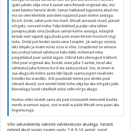
igaks juhuks välja oma 8 aastat vana Renault originaal aku, mis
siiani käivitas kenasti diislit. Samas hakkavad lagunema akud mis
ma ise olen klientide autodele toppinud paari kolme aastaga.
Bosch, Exide, vahet pole mis mark, lihtsalt annavad otsad, jäävad
nõrgaks, surevad maha. Palju kiidetud ja palju raha tahtev
punapea jätab oma jõudluse samuti kolme aastaga, edaspidi
kestab veel sajandi aga jõudu pole enam kiiresti mootorit ringi
lasta. Endal just lendas aasta vana Sznajder. Jäi autoga seisma,
läks tühjaks ja enam voolu sisse ei võta. Sznajdereid on viimase
kuu jooksul tulnud vahetusse kaks tükki, mõlemad minu
paigaldatud paar aastat tagasi. Sõbral kaks ühesugust traktorit.
Ühel peal originaal aku, kestab siiani juba 5 aastat, teisel aku
vahetatud juba kolmas kord viie aasta jooksul. See, et enam ei
saa akuga üle kolme aasta läbi kipub saama pigem tavaliseks
trendiks kui erandiks. Eriti puudutab teema just diislite peal
olevaid akusid, sest nendel tuleb kohe välja kui aku nõrgaks jääb.
Bensukaga lased rahulikult edasi selle nõrga akuga.
Huvitav oleks teistelt sama ala peal töötavatelt inimestelt kuulda
nende arvamust asjast, sest eraisik ei päde lihtsalt oma paari aku
kogemusega.
Võin sekundeerida väikeste valvekeskuste akudega. Vanasti
pidasid akud soojas ruumis vastu 7-8-9-10 aastat, nüüd