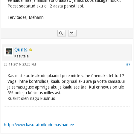
eemaldamata ja laadimata 6 aastat. Ja läks koos tsikliga müüki.
Poest soetatud aku oli 2 aasta pärast läbi.
Tervitades, Mehann
Qunts
Kasutaja
23-11-2016, 23:23 PM
#7
Kas mitte uute akude plaadid pole mitte vähe õhemaks tehtud ?
Väga lihtne kontrollida, kaalu originaal aku ära ja võtta samasuur
ja samasuguse apmriga aku ja kaalu see ära. Kui erinevus on üle
5% pole ju küsimus milles asi.
Kuskilt olen nagu kuulnud.
http://www.kasutatudkodumasinad.ee