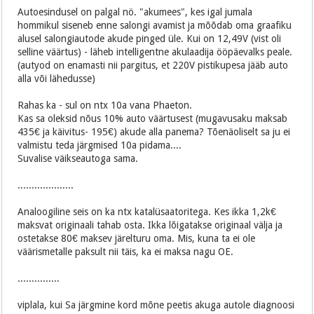
Autoesindusel on palgal nö. "akumees", kes igal jumala
hommikul siseneb enne salongi avamist ja mõõdab oma graafiku
alusel salongiautode akude pinged üle. Kui on 12,49V (vist oli
selline väärtus) - läheb intelligentne akulaadija ööpäevalks peale.
(autyod on enamasti nii pargitus, et 220V pistikupesa jääb auto
alla või lähedusse)
Rahas ka - sul on ntx 10a vana Phaeton.
Kas sa oleksid nõus 10% auto väärtusest (mugavusaku maksab
435€ ja käivitus- 195€) akude alla panema? Tõenäoliselt sa ju ei
valmistu teda järgmised 10a pidama....
Suvalise väikseautoga sama.
....................
Analoogiline seis on ka ntx katalüsaatoritega. Kes ikka 1,2k€
maksvat originaali tahab osta. Ikka lõigatakse originaal välja ja
ostetakse 80€ maksev järelturu oma. Mis, kuna ta ei ole
väärismetalle paksult nii täis, ka ei maksa nagu OE.
...............
viplala, kui Sa järgmine kord mõne peetis akuga autole diagnoosi