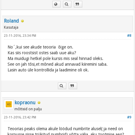
Roland
Kasutaja
23-11-2016, 23:34 PM
#8
No´,kui see akude teooria õige on.
Kas siis roostsist ostes saab uue aku?
Ma muidugi hetkel pole kursis mis seal hinnad oleks.
See on jah tõsi,et mõned akud annavad kiiremini saba.
Lasin auto üle kontrollida ja laadimine oli ok.
kopraonu
mõtteid on palju
23-11-2016, 23:42 PM
#9
Teoorias peaks olema akule löödud numbrite alusel( ja need on
korpusse sisse trükitud numbrid) võtta välja, aku tootmise aeg?