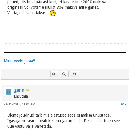
paned, siis huvi pätrast küsi, et kas tellime 200€ maksva
originaali või võtame riiulist 80€ maksva milleiganes.
Vaata, mis vastatakse....
.
Minu veebigaraaž
genn
Kasutaja
24-11-2016, 11:01 AM
#17
Oleme jõudnud tarbimis ajastusse seda ei maksa unustada.
Igasugune seade peab kestma garantii aja. Peale seda tuleb see
uue vastu välja vahetada.