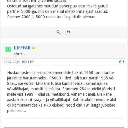
oli siis lihtsalt mingi vanem laojääk.
Ostetud sai igatahes müüdud paberipuu eest mis lõigatud
partner 5000-ga, mis oli vanaisal metskonna ajast saadud.
Partner 7000 ja 5000 raamatud isegi riiulis olemas
IIIFFFAR
põrrr...
10-02-2023, 16:11 PM
#18
Huskud osteti ja seitsmekümnendate hakul. 1968 tormituulte
järelmite harutamiseks. P5000 - ded tuli suur partii 1985 või
86a... ise võtsin tatikana tutika karbist välja.. samal ajal ka
võsalõikajad, mudelit ei mäleta. Esimesed 254 mudelid jõudsid
meile vist 1989. Tollal sai metskond, vähemalt meil, üle kahe
aasta kaks uut saaget ja võsalõikajat. Kaheksakümnendate alul
oli kombinaatides ka P70 elukad, nood olid 18" latiga jubedad
peletised...