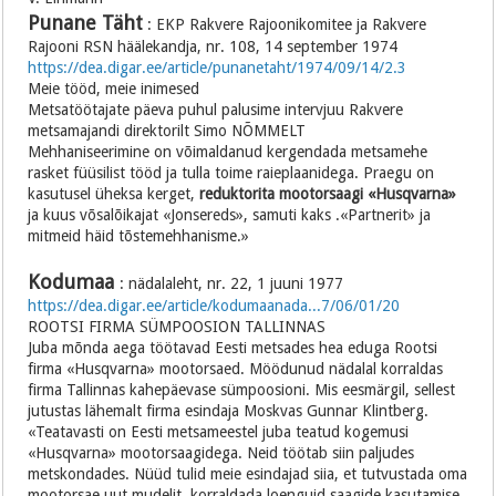
Punane Täht
: EKP Rakvere Rajoonikomitee ja Rakvere
Rajooni RSN häälekandja, nr. 108, 14 september 1974
https://dea.digar.ee/article/punanetaht/1974/09/14/2.3
Meie tööd, meie inimesed
Metsatöötajate päeva puhul palusime intervjuu Rakvere
metsamajandi direktorilt Simo NÕMMELT
Mehhaniseerimine on võimaldanud kergendada metsamehe
rasket füüsilist tööd ja tulla toime raieplaanidega. Praegu on
kasutusel üheksa kerget,
reduktorita mootorsaagi «Husqvarna»
ja kuus võsalõikajat «Jonsereds», samuti kaks .«Partnerit» ja
mitmeid häid tõstemehhanisme.»
Kodumaa
: nädalaleht, nr. 22, 1 juuni 1977
https://dea.digar.ee/article/kodumaanada...7/06/01/20
ROOTSI FIRMA SÜMPOOSION TALLINNAS
Juba mõnda aega töötavad Eesti metsades hea eduga Rootsi
firma «Husqvarna» mootorsaed. Möödunud nädalal korraldas
firma Tallinnas kahepäevase sümpoosioni. Mis eesmärgil, sellest
jutustas lähemalt firma esindaja Moskvas Gunnar Klintberg.
«Teatavasti on Eesti metsameestel juba teatud kogemusi
«Husqvarna» mootorsaagidega. Neid töötab siin paljudes
metskondades. Nüüd tulid meie esindajad siia, et tutvustada oma
mootorsae uut mudelit, korraldada loenguid saagide kasutamise,