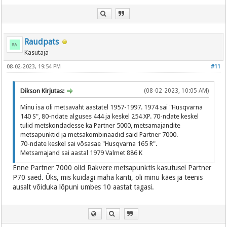
Raudpats
Kasutaja
08-02-2023, 19:54 PM
#11
Dikson Kirjutas:
(08-02-2023, 10:05 AM)
Minu isa oli metsavaht aastatel 1957-1997. 1974 sai "Husqvarna
140 S", 80-ndate alguses 444 ja keskel 254 XP. 70-ndate keskel
tulid metskondadesse ka Partner 5000, metsamajandite
metsapunktid ja metsakombinaadid said Partner 7000.
70-ndate keskel sai võsasae "Husqvarna 165 R".
Metsamajand sai aastal 1979 Valmet 886 K
Enne Partner 7000 olid Rakvere metsapunktis kasutusel Partner
P70 saed. Üks, mis kuidagi maha kanti, oli minu käes ja teenis
ausalt võiduka lõpuni umbes 10 aastat tagasi.