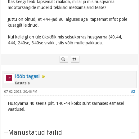
Kas keegi teab täpsemalt rääkida, millal ja mis husqvarna
mootorsaagide mudelid tekkisid metsamajanditesse?
Juttu on olnud, et 444-jad 80' alguses aga täpsemat infot pole
kusagilt leidnud.
Kui kellelgi on üle ükskõik mis seisukorras husqvarna (40,44,
444, 240se, 340se vrakk , siis võib mulle pakkuda.
lööb tagasi
Kasutaja
07-02-2023, 20:46 PM
#2
Husqvarna 40 seeria pilt, 140-44 kõiks suht sarnases esmasel
vaatlusel.
Manustatud failid