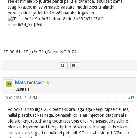
see et nimele xp juurde pandi palju ei tähenda, sisuliselt sama
saag ikka,tootmise viimastel aastatel modifitseeriti silindri
pordiajastust ja tehti väntvõll natuke tugevam.
IZ-56 61a,IZ-ju2k 71a,Dnepr MT-9 74a
Mats metsast
Kasutaja
10-02-2023, 13:43 PM
#17
Võibolla läheb liiga 254 teemaks ära, aga ega keegi täpselt ei tea,
millal plastikust kaanega, punaselt xp ja air injection diagonaalis
üle sildi kirjutatud saag tootmises võis olla? Vanaisast üks selline
olemas, kappremonditud ja tiptop töökorras. Kunagi leidsin karbi
koos ostutsekiga, kui mälu ei peta oli '97 aastal ostetud. Võimalik