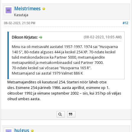
Meistrimees
Kasutaja
08-02-2023, 21:50 PM
#12
Dikson Kirjutas:
(08-02-2023, 10:05 AM)
Minu isa oli metsavaht aastatel 1957-1997. 1974 sai "Husqvarna
140 S", 80-ndate alguses 444 ja keskel 254 XP. 70-ndate keskel
tulid metskondadesse ka Partner 5000, metsamajandite
metsapunktid ja metsakombinaadid said Partner 7000.
70-ndate keskel sai võsasae "Husqvarna 165 R".
Metsamajand sai aastal 1979 Valmet 886 K
Metsamajandites oli kasutusel 254. Starteri nöör läheb otse
üles. Esimene 254 pärineb 1986. aasta aprillist, esimene xp 1.
oktoober 1992 ja viimane september 2002 – siis, kui 357xp oli väljas
olnud umbes aasta.
hulgus