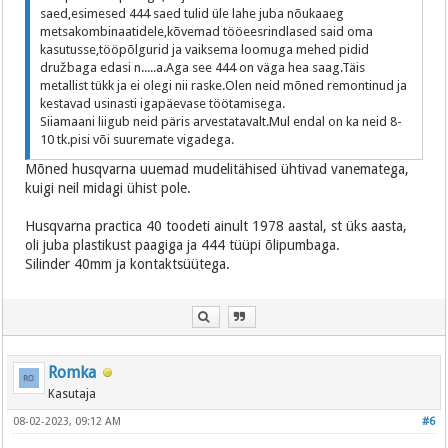
saed,esimesed 444 saed tulid üle lahe juba nõukaaeg
metsakombinaatidele,kõvemad tööeesrindlased said oma
kasutusse,tööpõlgurid ja vaiksema loomuga mehed pidid
družbaga edasi n.....a.Aga see 444 on väga hea saag.Täis
metallist tükk ja ei olegi nii raske.Olen neid mõned remontinud ja
kestavad usinasti igapäevase töötamisega.
Siiamaani liigub neid päris arvestatavalt.Mul endal on ka neid 8-
10 tk.pisi või suuremate vigadega.
Mõned husqvarna uuemad mudelitähised ühtivad vanematega,
kuigi neil midagi ühist pole.
Husqvarna practica 40 toodeti ainult 1978 aastal, st üks aasta,
oli juba plastikust paagiga ja 444 tüüpi õlipumbaga.
Silinder 40mm ja kontaktsüütega.
Romka
Kasutaja
08-02-2023, 09:12 AM
#6