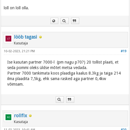
loll on loll olla.
lööb tagasi
Kasutaja
10-02-2023, 21:21 PM
#19
Ise kasutan partner 7000-l (pm nagu p70?) 20 tollist plaati, et
seda pommi oleks üldse mõtet metsa vedada.
Partner 7000 tankimata koos plaadiga kaalus 8.3kg ja taiga 214
ilma plaadita 7,5kg, ehk sama rasked aga partner 0,4kw
võimsam.
rollfix
Kasutaja
11-02-2023, 10:41 AM
#20