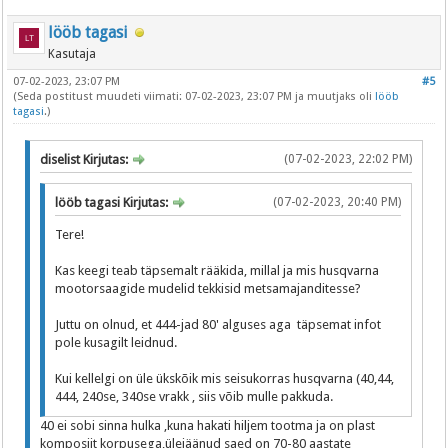
lööb tagasi
Kasutaja
07-02-2023, 23:07 PM
#5
(Seda postitust muudeti viimati: 07-02-2023, 23:07 PM ja muutjaks oli
lööb
tagasi
.)
diselist Kirjutas:
(07-02-2023, 22:02 PM)
lööb tagasi Kirjutas:
(07-02-2023, 20:40 PM)
Tere!
Kas keegi teab täpsemalt rääkida, millal ja mis husqvarna
mootorsaagide mudelid tekkisid metsamajanditesse?
Juttu on olnud, et 444-jad 80' alguses aga täpsemat infot
pole kusagilt leidnud.
Kui kellelgi on üle ükskõik mis seisukorras husqvarna (40,44,
444, 240se, 340se vrakk , siis võib mulle pakkuda.
40 ei sobi sinna hulka ,kuna hakati hiljem tootma ja on plast
komposiit korpusega,ülejäänud saed on 70-80 aastate