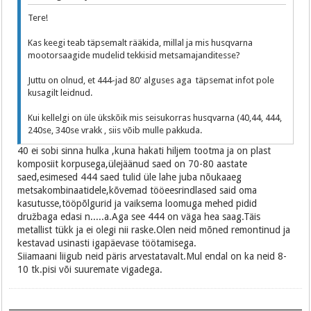
Tere!
Kas keegi teab täpsemalt rääkida, millal ja mis husqvarna
mootorsaagide mudelid tekkisid metsamajanditesse?
Juttu on olnud, et 444-jad 80' alguses aga täpsemat infot pole
kusagilt leidnud.
Kui kellelgi on üle ükskõik mis seisukorras husqvarna (40,44, 444,
240se, 340se vrakk , siis võib mulle pakkuda.
40 ei sobi sinna hulka ,kuna hakati hiljem tootma ja on plast
komposiit korpusega,ülejäänud saed on 70-80 aastate
saed,esimesed 444 saed tulid üle lahe juba nõukaaeg
metsakombinaatidele,kõvemad tööeesrindlased said oma
kasutusse,tööpõlgurid ja vaiksema loomuga mehed pidid
družbaga edasi n.....a.Aga see 444 on väga hea saag.Täis
metallist tükk ja ei olegi nii raske.Olen neid mõned remontinud ja
kestavad usinasti igapäevase töötamisega.
Siiamaani liigub neid päris arvestatavalt.Mul endal on ka neid 8-
10 tk.pisi või suuremate vigadega.