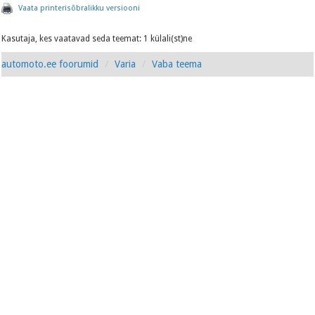
Vaata printerisõbralikku versiooni
Kasutaja, kes vaatavad seda teemat: 1 külali(st)ne
automoto.ee foorumid
Varia
Vaba teema