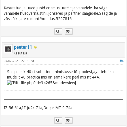
Kasutatud ja uued jupid enamus uutele ja vanadele ka väga
vanadele husqvarna,stihli,jonsered ja partner saagidele.Saagide ja
võsalõikajate remont/hooldus.5297816
peeter11
Kasutaja
07-02-2023, 22:51 PM
#4
See plastik 40 ei sobi sinna nimistusse tõepoolest,aga tehti ka
mudelit 40 practica mis on sama kere peal mis nt 444.
IZ-56 61a,IZ-ju2k 71a,Dnepr MT-9 74a