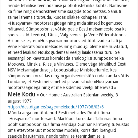
nende tehnilise teenindamise ja ohutustehnika kohta. Näitasime
ka filme ning demonstreerisime saagide tööd metsas. Samuti
saime lähemalt tutvuda, kuidas ollakse kohapeal rahul
«Husqvarna» mootorsaagidega ning mida siinsed kogemused
näitavad. Sümpoosionist võtsid peale Eesti metsameeste osa ka
spetsialistid Leedust, Lätist, Valgevenest ja Vene Föderatsioonist.
Asi on selles, et «Husqvarna» mootorsaed töötavad ka Läti ja
Vene Föderatsiooni metsades ning muidugi oleme me huvitatud,
et need leiaksid Nõukogudemaal veelgi laialdasema turu. Sel
eesmärgil on kavatsus korraldada analoogilisi sümpoosione ka
Moskvas, Minskis, Riias ja Vilniuses. Oleme väga tänulikud Eesti
NSV Metsamajanduse ja Looduskaitse Ministeeriumile, kes
sümpoosioni korraldas ning organiseerimistöö enda kanda võttis.
Loodame, et Eesti metsamehed jäävad rahule «Husqvarna»
mootorsaagidega ning et meie sidemed veelgi tihenevad »
Meie Kodu
= Our Home : Australian Estonian weekly, 3
august 1977
https://dea.digar.ee/page/meiekodu/1977/08/03/6
Mõnda aega om töötanud Eesti metsades Rootsi firma
“Husqvarna” mootorsaed. Mai lõpul korraldati Tallinnas firma
poolt sümpoosion kus firma esindaja Gunnar Klintberg tutvustas
oma ettevõtte uut mootorsae mudelit, korraldati loenguid
saagide kasutamise, nende tehnilise teenindamise ja