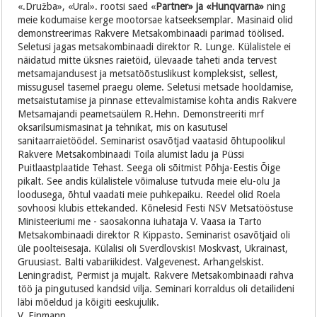
«.Družba», «Ural». rootsi saed «
Partner» ja «Hunqvarna»
ning
meie kodumaise kerge mootorsae katseeksemplar. Masinaid olid
demonstreerimas Rakvere Metsakombinaadi parimad töölised.
Seletusi jagas metsakombinaadi direktor R. Lunge. Külalistele ei
näidatud mitte üksnes raietöid, ülevaade taheti anda tervest
metsamajandusest ja metsatöõstuslikust kompleksist, sellest,
missugusel tasemel praegu oleme. Seletusi metsade hooldamise,
metsaistutamise ja pinnase ettevalmistamise kohta andis Rakvere
Metsamajandi peametsaülem R.Hehn. Demonstreeriti mrf
oksarilsumismasinat ja tehnikat, mis on kasutusel
sanitaarraietöödel. Seminarist osavõtjad vaatasid õhtupoolikul
Rakvere Metsakombinaadi Toila alumist ladu ja Püssi
Puitlaastplaatide Tehast. Seega oli sõitmist Põhja-Eestis Õige
pikalt. See andis külalistele võimaluse tutvuda meie elu-olu Ja
loodusega, õhtul vaadati meie puhkepaiku. Reedel olid Roela
sovhoosi klubis ettekanded. Kõnelesid Festi NSV Metsatööstuse
Ministeeriumi me - saosakonna iuhataja V. Vaasa ia Tarto
Metsakombinaadi direktor R Kippasto. Seminarist osavõtjaid oli
üle poolteisesaja. Külalisi oli Sverdlovskis! Moskvast, Ukrainast,
Gruusiast. Balti vabariikidest. Valgevenest. Arhangelskist.
Leningradist, Permist ja mujalt. Rakvere Metsakombinaadi rahva
töö ja pingutused kandsid vilja. Seminari korraldus oli detailideni
läbi mõeldud ja kõigiti eeskujulik.
V. Einmann