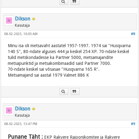
Dikson
Kasutaja
08-02-2023, 10:05 AM
#8
Minu isa oli metsavaht aastatel 1957-1997. 1974 sai "Husqvarna
140 S", 80-ndate alguses 444 ja keskel 254 XP. 70-ndate keskel
tulid metskondadesse ka Partner 5000, metsamajandite
metsapunktid ja metsakombinaadid said Partner 7000.
70-ndate keskel sai võsasae "Husqvarna 165 R".
Metsamajand sai aastal 1979 Valmet 886 K
Dikson
Kasutaja
08-02-2023, 13:47 PM
#9
Punane Täht :
EKP Rakvere Rajoonikomitee ja Rakvere