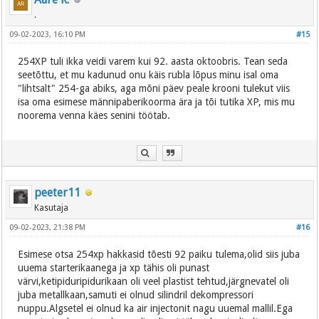
.
09-02-2023, 16:10 PM
#15
254XP tuli ikka veidi varem kui 92. aasta oktoobris. Tean seda
seetõttu, et mu kadunud onu käis rubla lõpus minu isal oma
"lihtsalt" 254-ga abiks, aga mõni päev peale krooni tulekut viis
isa oma esimese männipaberikoorma ära ja tõi tutika XP, mis mu
noorema venna käes senini töötab.
peeter11
Kasutaja
09-02-2023, 21:38 PM
#16
Esimese otsa 254xp hakkasid tõesti 92 paiku tulema,olid siis juba
uuema starterikaanega ja xp tähis oli punast
värvi,ketipiduripidurikaan oli veel plastist tehtud,järgnevatel oli
juba metallkaan,samuti ei olnud silindril dekompressori
nuppu.Algsetel ei olnud ka air injectonit nagu uuemal mallil.Ega