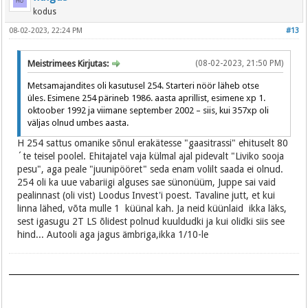
kodus
08-02-2023, 22:24 PM
#13
Meistrimees Kirjutas:
(08-02-2023, 21:50 PM)
Metsamajandites oli kasutusel 254. Starteri nöör läheb otse
üles. Esimene 254 pärineb 1986. aasta aprillist, esimene xp 1.
oktoober 1992 ja viimane september 2002 – siis, kui 357xp oli
väljas olnud umbes aasta.
H 254 sattus omanike sõnul erakätesse "gaasitrassi" ehituselt 80
´te teisel poolel. Ehitajatel vaja külmal ajal pidevalt "Liviko sooja
pesu", aga peale "juunipööret" seda enam volilt saada ei olnud.
254 oli ka uue vabariigi alguses sae sünonüüm, Juppe sai vaid
pealinnast (oli vist) Loodus Invest'i poest. Tavaline jutt, et kui
linna lähed, võta mulle 1 küünal kah. Ja neid küünlaid ikka läks,
sest igasugu 2T LS õlidest polnud kuuldudki ja kui olidki siis see
hind... Autooli aga jagus ämbriga,ikka 1/10-le