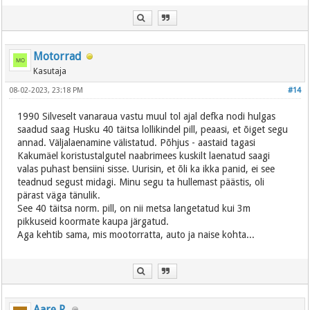
Motorrad
Kasutaja
08-02-2023, 23:18 PM
#14
1990 Silveselt vanaraua vastu muul tol ajal defka nodi hulgas
saadud saag Husku 40 täitsa lollikindel pill, peaasi, et õiget segu
annad. Väljalaenamine välistatud. Põhjus - aastaid tagasi
Kakumäel koristustalgutel naabrimees kuskilt laenatud saagi
valas puhast bensiini sisse. Uurisin, et õli ka ikka panid, ei see
teadnud segust midagi. Minu segu ta hullemast päästis, oli
pärast väga tänulik.
See 40 täitsa norm. pill, on nii metsa langetatud kui 3m
pikkuseid koormate kaupa järgatud.
Aga kehtib sama, mis mootorratta, auto ja naise kohta...
Aare R.