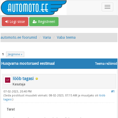
Logi sisse
Registreeri
automoto.ee foorumid
Varia
Vaba teema
1
Järgmine »
Husqvarna mootorsaed eestimaal
Teema režiimid
lööb tagasi
Kasutaja
07-02-2023, 20:40 PM
#1
(Seda postitust muudeti viimati: 08-02-2023, 07:15 AM ja muutjaks oli
lööb
tagasi
.)
Tere!