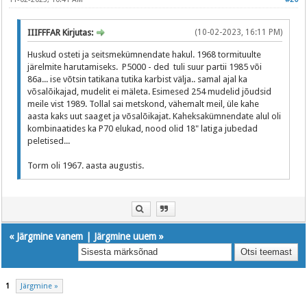
IIIFFFAR Kirjutas:
(10-02-2023, 16:11 PM)
Huskud osteti ja seitsmekümnendate hakul. 1968 tormituulte
järelmite harutamiseks. P5000 - ded tuli suur partii 1985 või
86a... ise võtsin tatikana tutika karbist välja.. samal ajal ka
võsalõikajad, mudelit ei mäleta. Esimesed 254 mudelid jõudsid
meile vist 1989. Tollal sai metskond, vähemalt meil, üle kahe
aasta kaks uut saaget ja võsalõikajat. Kaheksakümnendate alul oli
kombinaatides ka P70 elukad, nood olid 18" latiga jubedad
peletised...
Torm oli 1967. aasta augustis.
«
Järgmine vanem
|
Järgmine uuem
»
1
Järgmine »