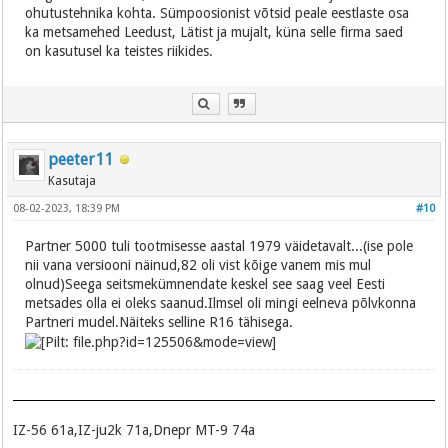
ohutustehnika kohta. Sümpoosionist võtsid peale eestlaste osa
ka metsamehed Leedust, Lätist ja mujalt, küna selle firma saed
on kasutusel ka teistes riikides.
peeter11
Kasutaja
08-02-2023, 18:39 PM
#10
Partner 5000 tuli tootmisesse aastal 1979 väidetavalt...(ise pole
nii vana versiooni näinud,82 oli vist kõige vanem mis mul
olnud)Seega seitsmekümnendate keskel see saag veel Eesti
metsades olla ei oleks saanud.Ilmsel oli mingi eelneva põlvkonna
Partneri mudel.Näiteks selline R16 tähisega.
IZ-56 61a,IZ-ju2k 71a,Dnepr MT-9 74a