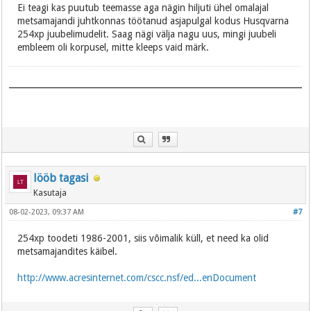
Ei teagi kas puutub teemasse aga nägin hiljuti ühel omalajal
metsamajandi juhtkonnas töötanud asjapulgal kodus Husqvarna
254xp juubelimudelit. Saag nägi välja nagu uus, mingi juubeli
embleem oli korpusel, mitte kleeps vaid märk.
lööb tagasi
Kasutaja
08-02-2023, 09:37 AM
#7
254xp toodeti 1986-2001, siis võimalik küll, et need ka olid
metsamajandites käibel.
http://www.acresinternet.com/cscc.nsf/ed...enDocument