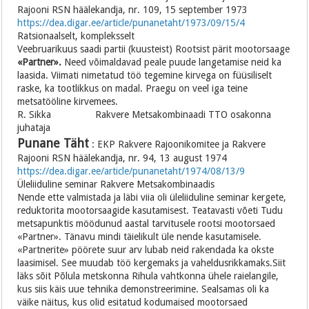
Rajooni RSN häälekandja, nr. 109, 15 september 1973
https://dea.digar.ee/article/punanetaht/1973/09/15/4
Ratsionaalselt, kompleksselt
Veebruarikuus saadi partii (kuusteist) Rootsist pärit mootorsaage
«Partner».
Need võimaldavad peale puude langetamise neid ka
laasida. Viimati nimetatud töö tegemine kirvega on füüsiliselt
raske, ka tootlikkus on madal. Praegu on veel iga teine
metsatööline kirvemees.
R. Sikka Rakvere Metsakombinaadi TTO osakonna
juhataja
Punane Täht
: EKP Rakvere Rajoonikomitee ja Rakvere
Rajooni RSN häälekandja, nr. 94, 13 august 1974
https://dea.digar.ee/article/punanetaht/1974/08/13/9
Üleliiduline seminar Rakvere Metsakombinaadis
Nende ette valmistada ja läbi viia oli üleliiduline seminar kergete,
reduktorita mootorsaagide kasutamisest. Teatavasti võeti Tudu
metsapunktis möödunud aastal tarvitusele rootsi mootorsaed
«Partner». Tänavu mindi täielikult üle nende kasutamisele.
«Partnerite» pöörete suur arv lubab neid rakendada ka okste
laasimisel. See muudab töö kergemaks ja vaheldusrikkamaks.Siit
läks sõit Põlula metskonna Rihula vahtkonna ühele raielangile,
kus siis käis uue tehnika demonstreerimine. Sealsamas oli ka
väike näitus, kus olid esitatud kodumaised mootorsaed