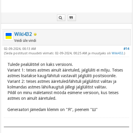
Wiki432
Veidi üle vindi
02-09-2024, 00:13 AM
#14
(Seda postitust muudeti viimati: 02-09-2024, 00:25 AM ja muutjaks oli
Wiki432
.)
Tulede pealülititel on kaks versiooni.
Variant 1: teises astmes ainult ääretuled, jalglüliti ei mõju. Teises
astmes lisatakse kaug/lähituli vastavalt jalglüliti positsioonile.
Variant 2: teises astmes ääretuled/lähituli jalglülitist valitav ja
kolmandas astmes lähi/kaugtuli jällegi jalglülitist valitav.
Pildil on minu mäletamist mööda esimene versioon, kus teises
astmes on ainult ääretuled.
Generaatori jämedam klemm on "Я", peenem "Ш"