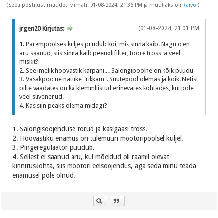
(Seda postitust muudeti viimati: 01-08-2024, 21:36 PM ja muutjaks oli
Raivo
.)
jrgen20 Kirjutas:
(01-08-2024, 21:01 PM)
1. Parempoolses küljes puudub kõi, mis sinna käib. Nagu olen
aru saanud, siis sinna käib peenõlifilter, toore tross ja veel
miskit?
2. See imelik hoovastik karpani.... Salongipoolne on kõik puudu
3. Vasakpoolne natuke "rikkam". Süütepool olemas ja kõik. Netist
pilte vaadates on ka klemmliistud erinevates kohtades, kui pole
veel süvenenud.
4. Kas siin peaks olema midagi?
1. Salongisoojenduse torud ja käsigaasi tross.
2. Hoovastiku enamus on tulemüüri mootoripoolsel küljel.
3. Pingeregulaator puudub.
4. Sellest ei saanud aru, kui mõeldud oli raamil olevat
kinnituskohta, siis mootori eelsoojendus, aga seda minu teada
enamusel pole olnud.