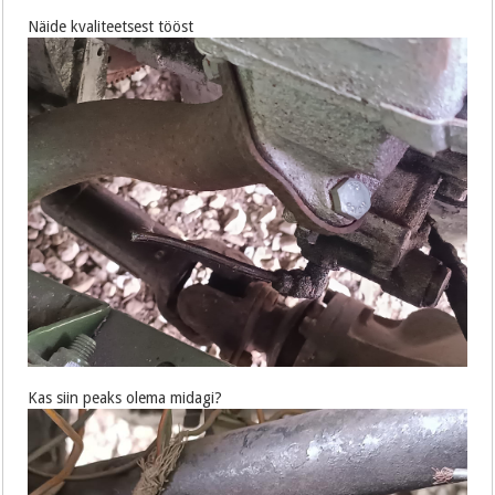
Näide kvaliteetsest tööst
Kas siin peaks olema midagi?