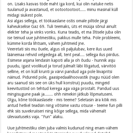
on. Lisaks kasvas töde maht iga kord, kui olin natuke netis
tuulanud ja avastanud, et ootootootoot..... minu masinal küll
midagi siukest pole.
Asi algas sellega, et töökaaslane ostis omale piltide järgi
kaheukselise Gaz 69. Tuli teemaks, üts et müüja sõnul ainult
elekter teha ja vinks vonks. Kuna teadis, et ma Iltisele juba olin
ise teinud uue juhtmestiku, pakkus mulle teha. Pole probleemi,
kümme korda lihtsam, vähem juhtmeid jne.
Veeretati siis mu õuele, algus oli paljulubav, kere ilus uued
läänemaa rehvid velgedega all, tent peal.... sellega ilus piirdus.
Esimese asjana lendasin kapoti alla ja oh õudu - hunnik asju
puudu, igast voolikud ja torud julmalt läbi lõigatud, värvitöö
selline, et on küll krunti ja värvi pandud aga pole liivapritsi
näinud. Pidureid pole, gaasipedaalihoovastik (nagu nüüd olen
aru saanud siis see on üks hull konstrui) puudu, mingeid
keevitustöid on tehtud kerega aga väga prostalt. Pandud uus
mingisugune paak ja....... ohh nimekiri jätkub lõpmatuseni.
Olgu, kõne töökaaslasele - mis teeme? Seletasin ära kõik mis
antud hetkel teadsin ning võtsime vastu otsuse - teeme fun pilli
ehk siis suvekruiiseri ning kõige sellega, mida vähemalt
ülevaatuseks vaja. "Fun" alaku.
Uue juhtmestiku olen juba valmis kudunud ning enam-vähem