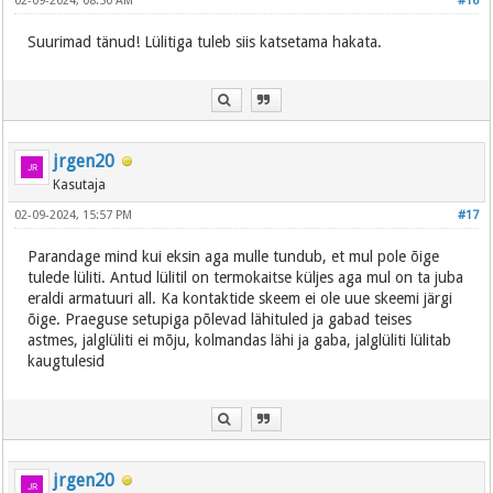
02-09-2024, 08:50 AM
#16
Suurimad tänud! Lülitiga tuleb siis katsetama hakata.
jrgen20
Kasutaja
02-09-2024, 15:57 PM
#17
Parandage mind kui eksin aga mulle tundub, et mul pole õige
tulede lüliti. Antud lülitil on termokaitse küljes aga mul on ta juba
eraldi armatuuri all. Ka kontaktide skeem ei ole uue skeemi järgi
õige. Praeguse setupiga põlevad lähituled ja gabad teises
astmes, jalglüliti ei mõju, kolmandas lähi ja gaba, jalglüliti lülitab
kaugtulesid
jrgen20