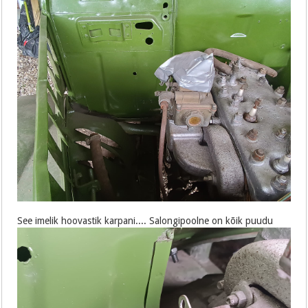
See imelik hoovastik karpani.... Salongipoolne on kõik puudu