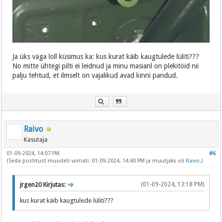
Ja üks väga loll küsimus ka: kus kurat käib kaugtulede lüliti???
No mitte ühtegi pilti ei leidnud ja minu masianl on plekitöid nii
palju tehtud, et ilmselt on vajalikud avad kinni pandud.
Raivo
Kasutaja
01-09-2024, 14:07 PM
#6
(Seda postitust muudeti viimati: 01-09-2024, 14:40 PM ja muutjaks oli
Raivo
.)
jrgen20 Kirjutas:
(01-09-2024, 13:18 PM)
kus kurat käib kaugtulede lüliti???