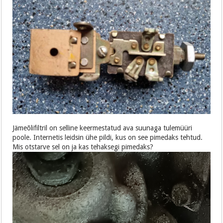
Jämeõlifiltril on selline keermestatud ava suunaga tulemüüri
poole. Internetis leidsin ühe pildi, kus on see pimedaks tehtud.
Mis otstarve sel on ja kas tehaksegi pimedaks?