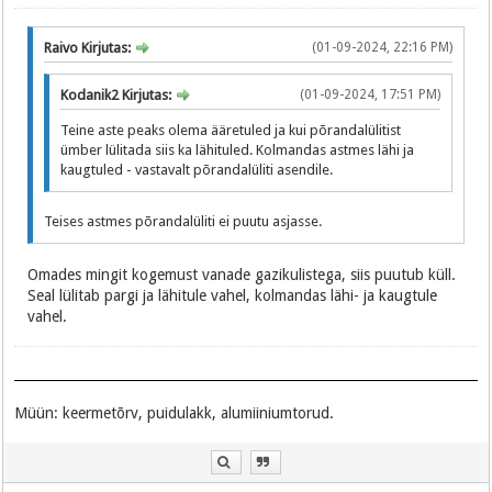
Raivo Kirjutas:
(01-09-2024, 22:16 PM)
Kodanik2 Kirjutas:
(01-09-2024, 17:51 PM)
Teine aste peaks olema ääretuled ja kui põrandalülitist
ümber lülitada siis ka lähituled. Kolmandas astmes lähi ja
kaugtuled - vastavalt põrandalüliti asendile.
Teises astmes põrandalüliti ei puutu asjasse.
Omades mingit kogemust vanade gazikulistega, siis puutub küll.
Seal lülitab pargi ja lähitule vahel, kolmandas lähi- ja kaugtule
vahel.
Müün: keermetõrv, puidulakk, alumiiniumtorud.