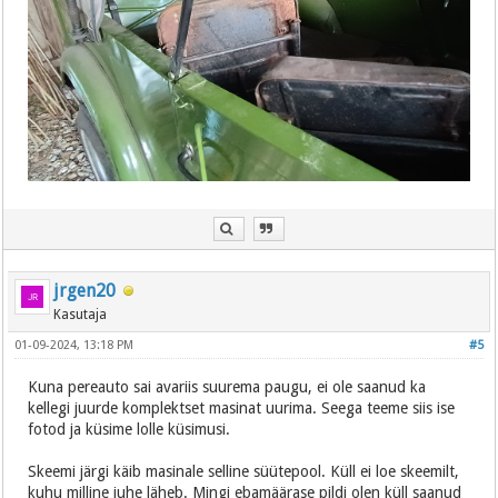
jrgen20
Kasutaja
01-09-2024, 13:18 PM
#5
Kuna pereauto sai avariis suurema paugu, ei ole saanud ka
kellegi juurde komplektset masinat uurima. Seega teeme siis ise
fotod ja küsime lolle küsimusi.
Skeemi järgi käib masinale selline süütepool. Küll ei loe skeemilt,
kuhu milline juhe läheb. Mingi ebamäärase pildi olen küll saanud