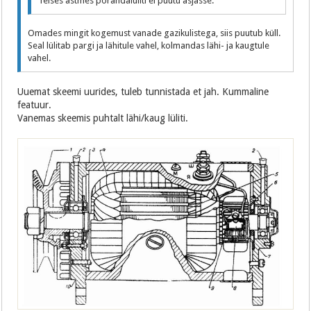
Teises astmes põrandalüliti ei puutu asjasse.
Omades mingit kogemust vanade gazikulistega, siis puutub küll.
Seal lülitab pargi ja lähitule vahel, kolmandas lähi- ja kaugtule
vahel.
Uuemat skeemi uurides, tuleb tunnistada et jah. Kummaline
featuur.
Vanemas skeemis puhtalt lähi/kaug lüliti.