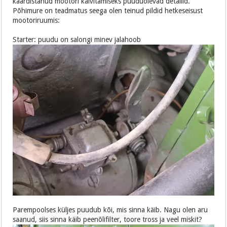
kaardistanud mootori käivitamiseks puuduolevad detailid.
Põhimure on teadmatus seega olen teinud pildid hetkeseisust
mootoriruumis:
Starter: puudu on salongi minev jalahoob
Parempoolses küljes puudub kõi, mis sinna käib. Nagu olen aru
saanud, siis sinna käib peenõlifilter, toore tross ja veel miskit?