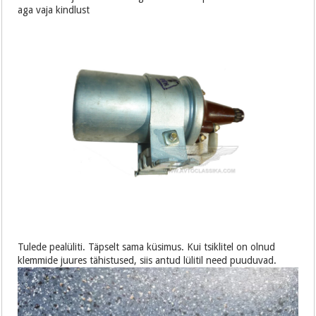
aga vaja kindlust
Tulede pealüliti. Täpselt sama küsimus. Kui tsiklitel on olnud
klemmide juures tähistused, siis antud lülitil need puuduvad.