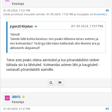
Kasutaja
01-09-2024, 17:51 PM
#8
(Seda postitust muudeti viimati: 01-09-2024, 17:52 PM ja muutjaks oli
Kodanik2
.)
jrgen20 Kirjutas:
(01-09-2024, 17:07 PM)
Tänud!
Tulede lüliti kohta küsimus: mis peaks lülituma teises astmes ja
mis kolmandas? Testriga läbi käies katkestab ühe klemmi ära ja
aktiveerib ülejäänud?
Teine aste peaks olema ääretuled ja kui põrandalülitist ümber
lülitada siis ka lähituled. Kolmandas astmes lähi ja kaugtuled -
vastavalt põrandalüliti asendile.
aavu
Kasutaja
01-09-2024, 21:37 PM
#9