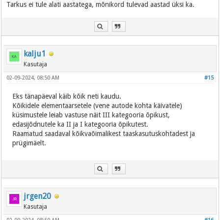
Tarkus ei tule alati aastatega, mõnikord tulevad aastad üksi ka.
kalju1
Kasutaja
02-09-2024, 08:50 AM
#15
Eks tänapäeval käib kõik neti kaudu.
Kõikidele elementaarsetele (vene autode kohta käivatele)
küsimustele leiab vastuse näit III kategooria õpikust,
edasijõdnutele ka II ja I kategooria õpikutest.
Raamatud saadaval kõikvaõimalikest taaskasutuskohtadest ja
prügimäelt.
jrgen20
Kasutaja