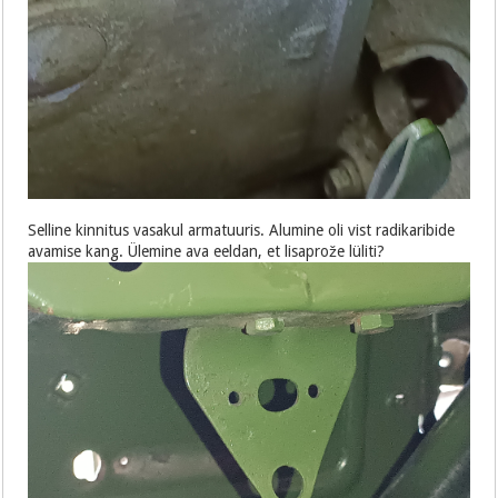
Selline kinnitus vasakul armatuuris. Alumine oli vist radikaribide
avamise kang. Ülemine ava eeldan, et lisaprože lüliti?