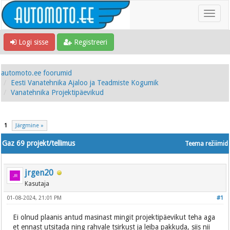
Logi sisse
Registreeri
automoto.ee foorumid
Eesti Vanatehnika Ajaloo ja Teadmiste Kogumik
Vanatehnika Projektipäevikud
1
Järgmine »
Gaz 69 projekt/tellimus
Teema režiimid
jrgen20
Kasutaja
01-08-2024, 21:01 PM
#1
Ei olnud plaanis antud masinast mingit projektipäevikut teha aga
et ennast utsitada ning rahvale tsirkust ja leiba pakkuda, siis nii