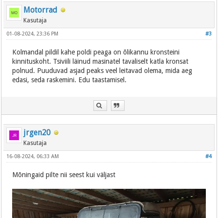
Motorrad
Kasutaja
01-08-2024, 23:36 PM
#3
Kolmandal pildil kahe poldi peaga on õlikannu kronsteini
kinnituskoht. Tsiviili läinud masinatel tavaliselt katla kronsat
polnud. Puuduvad asjad peaks veel leitavad olema, mida aeg
edasi, seda raskemini. Edu taastamisel.
jrgen20
Kasutaja
16-08-2024, 06:33 AM
#4
Mõningaid pilte nii seest kui väljast