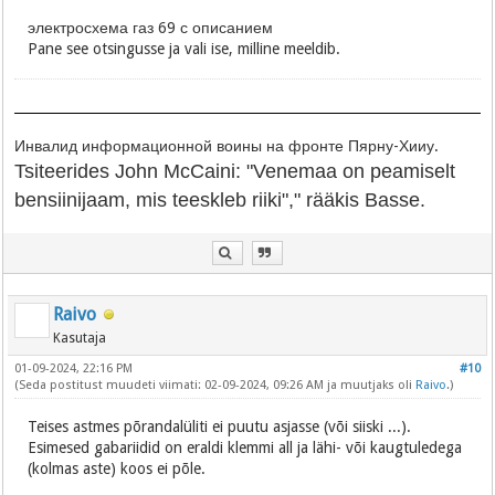
электросхема газ 69 с описанием
Pane see otsingusse ja vali ise, milline meeldib.
Инвалид информационной воины на фронте Пярну-Хииу.
Tsiteerides John McCaini: "Venemaa on peamiselt
bensiinijaam, mis teeskleb riiki"," rääkis Basse.
Raivo
Kasutaja
01-09-2024, 22:16 PM
#10
(Seda postitust muudeti viimati: 02-09-2024, 09:26 AM ja muutjaks oli
Raivo
.)
Teises astmes põrandalüliti ei puutu asjasse (või siiski ...).
Esimesed gabariidid on eraldi klemmi all ja lähi- või kaugtuledega
(kolmas aste) koos ei põle.