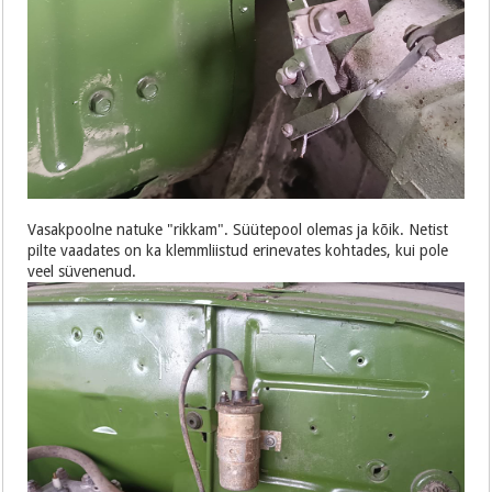
Vasakpoolne natuke "rikkam". Süütepool olemas ja kõik. Netist
pilte vaadates on ka klemmliistud erinevates kohtades, kui pole
veel süvenenud.