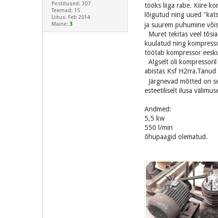
Postitused: 307
tööks liiga rabe. Kiire k
Teemad: 15
lõigutud ning uued "kats
Liitus: Feb 2014
Maine:
3
ja suurem puhumine võisk
Muret tekitas veel tõsia
kuulatud ning kompressor
töötab kompressor eeskuj
Algselt oli kompressoril
abistas Ksf H2rra.Tänud
Järgnevad mõtted on sell
esteetiliselt ilusa välimu
Andmed:
5,5 kw
550 l/min
õhupaagid olematud.