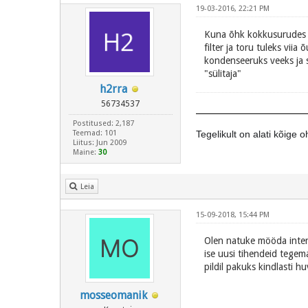
19-03-2016, 22:21 PM
Kuna õhk kokkusurudes k
filter ja toru tuleks vii
kondenseeruks veeks ja s
"sülitaja"
h2rra
56734537
Postitused: 2,187
Teemad: 101
Tegelikult on alati kõige
Liitus: Jun 2009
OLLA KEEGI 
Maine:
30
Leia
15-09-2018, 15:44 PM
Olen natuke mööda inter
ise uusi tihendeid tegema
pildil pakuks kindlasti h
mosseomanik