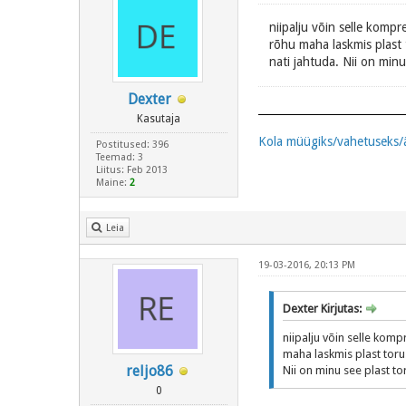
niipalju võin selle kompr
rõhu maha laskmis plast
nati jahtuda. Nii on minu
Dexter
Kasutaja
Kola müügiks/vahetuseks/
Postitused: 396
Teemad: 3
Liitus: Feb 2013
Maine:
2
Leia
19-03-2016, 20:13 PM
Dexter Kirjutas:
niipalju võin selle komp
maha laskmis plast toru
reljo86
Nii on minu see plast to
0