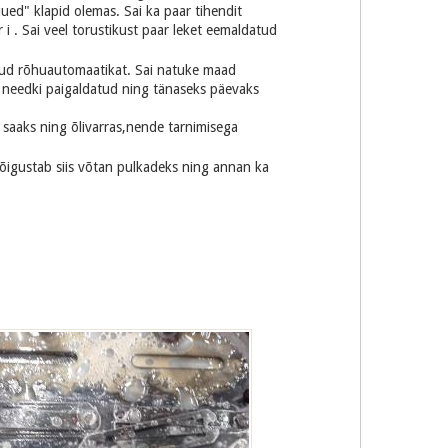
uued" klapid olemas. Sai ka paar tihendit
i . Sai veel torustikust paar leket eemaldatud
olnud rõhuautomaatikat. Sai natuke maad
i needki paigaldatud ning tänaseks päevaks
 saaks ning õlivarras,nende tarnimisega
 õigustab siis võtan pulkadeks ning annan ka