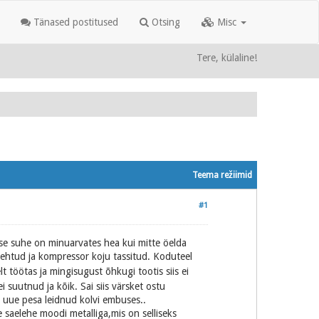
Tänased postitused
Otsing
Misc
Tere, külaline!
Teema režiimid
#1
use suhe on minuarvates hea kui mitte öelda
tehtud ja kompressor koju tassitud. Koduteel
 töötas ja mingisugust õhkugi tootis siis ei
i suutnud ja kõik. Sai siis värsket ostu
e uue pesa leidnud kolvi embuses..
 saelehe moodi metalliga,mis on selliseks