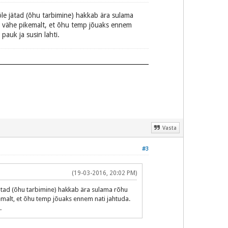
tööle jätad (õhu tarbimine) hakkab ära sulama
a vähe pikemalt, et õhu temp jõuaks ennem
pauk ja susin lahti.
Vasta
#3
(19-03-2016, 20:02 PM)
e jätad (õhu tarbimine) hakkab ära sulama rõhu
malt, et õhu temp jõuaks ennem nati jahtuda.
.