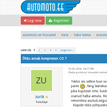
Logi sisse
Registreeri
automoto.ee foorumid
Varia
Vaba teema
Automo
Lehti (5):
1
2
3
4
5
Järgmine »
Õhku annab kompressor CO 7
19-03-2016, 18:17 PM
(Seda postitust muudeti viimati
Tekkis siis selline huvi
parim
.Ning läänekad
juba kujutasin ette, kui
osanud halba aimata. Reaa
zurik
remontima asutud,selgus e
Kasutaja
Klapide rikke põhjuseks 