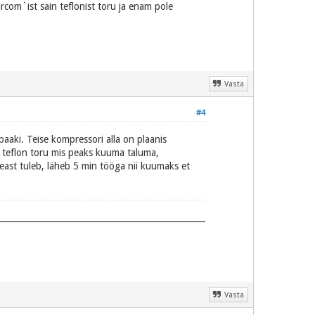
ircom`ist sain teflonist toru ja enam pole
Vasta
#4
aaki. Teise kompressori alla on plaanis
e teflon toru mis peaks kuuma taluma,
peast tuleb, läheb 5 min tööga nii kuumaks et
Vasta