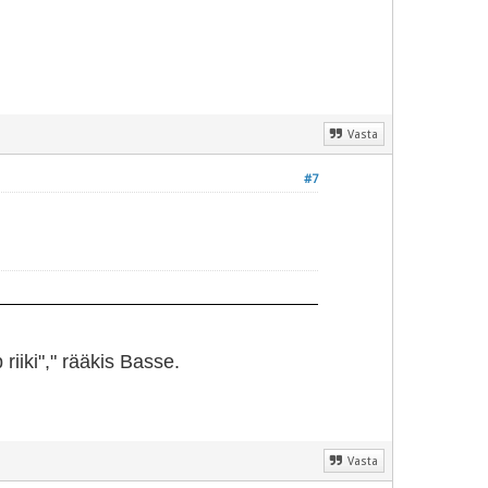
Vasta
#7
iiki"," rääkis Basse.
Vasta