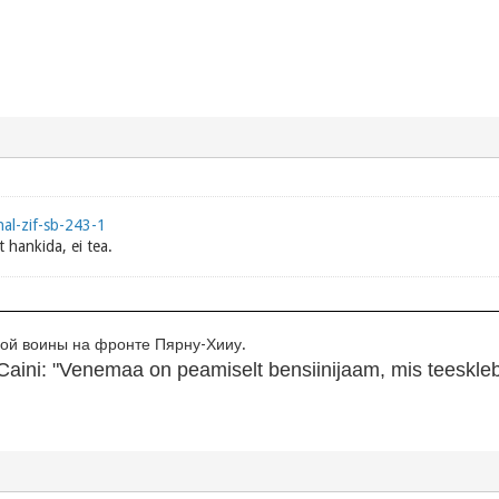
nal-zif-sb-243-1
 hankida, ei tea.
й воины на фронте Пярну-Хииу.
aini: "Venemaa on peamiselt bensiinijaam, mis teeskleb r