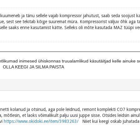
uumeneb ja tänu sellele vajab kompressor jahutust, saab seda soojust k
a õue, sest see tekitab kõige suuremat müra. Kompressorist väljuv õhk aga t
elle saaks enne kasutamist kätte. Selleks oli mõte kasutada MAZ tüüpi veok
 ohtlikumad inimesed ühiskonnas truualamlikud käsutäitjad kelle ainuke 
JA SILMA PAISTA
netti kolanud ja otsinud, aga pole leidnud, remont komplekti CO7 kompre
, mõtlesin, et laoks võimalikult palju uusi juppe sisse. Otsides leidsin ain
uvi
https://www.okidoki.ee/item/3983263/
Niiet kui keegi oskab juhatada 