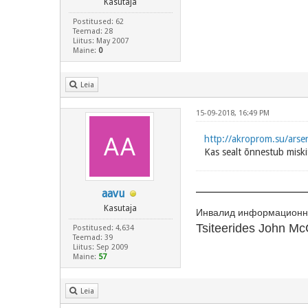
Kasutaja
Postitused: 62
Teemad: 28
Liitus: May 2007
Maine:
0
Leia
15-09-2018, 16:49 PM
http://akroprom.su/arse
Kas sealt õnnestub miskit
aavu
Kasutaja
Инвалид информационно
Tsiteerides John McC
Postitused: 4,634
Teemad: 39
Liitus: Sep 2009
Maine:
57
Leia