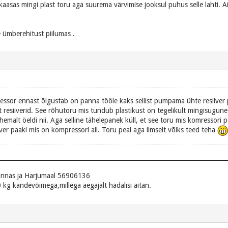
kaasas mingi plast toru aga suurema värvimise jooksul puhus selle lahti. A
 ümberehitust piilumas .
ssor ennast õigustab on panna tööle kaks sellist pumpama ühte resiiver p
t resiiverid. See rõhutoru mis tundub plastikust on tegelikult mingisugun
emalt öeldi nii. Aga selline tähelepanek küll, et see toru mis komressori 
er paaki mis on kompressori all. Toru peal aga ilmselt võiks teed teha
innas ja Harjumaal 56906136
 kg kandevõimega,millega aegajalt hädalisi aitan.