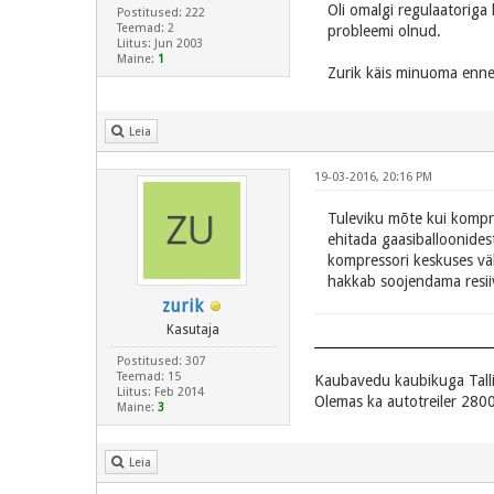
Oli omalgi regulaatoriga 
Postitused: 222
Teemad: 2
probleemi olnud.
Liitus: Jun 2003
Maine:
1
Zurik käis minuoma enne
Leia
19-03-2016, 20:16 PM
Tuleviku mõte kui kompre
ehitada gaasiballoonides
kompressori keskuses väh
hakkab soojendama resiiv
zurik
Kasutaja
Postitused: 307
Teemad: 15
Kaubavedu kaubikuga Tall
Liitus: Feb 2014
Olemas ka autotreiler 2800
Maine:
3
Leia