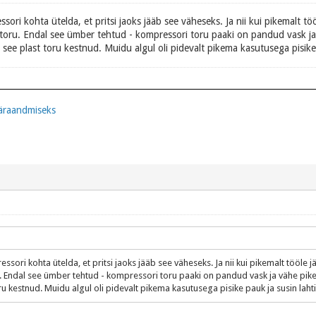
essori kohta ütelda, et pritsi jaoks jääb see väheseks. Ja nii kui pikemalt 
 toru. Endal see ümber tehtud - kompressori toru paaki on pandud vask j
 see plast toru kestnud. Muidu algul oli pidevalt pikema kasutusega pisike 
äraandmiseks
ressori kohta ütelda, et pritsi jaoks jääb see väheseks. Ja nii kui pikemalt tööl
. Endal see ümber tehtud - kompressori toru paaki on pandud vask ja vähe pike
ru kestnud. Muidu algul oli pidevalt pikema kasutusega pisike pauk ja susin lahti