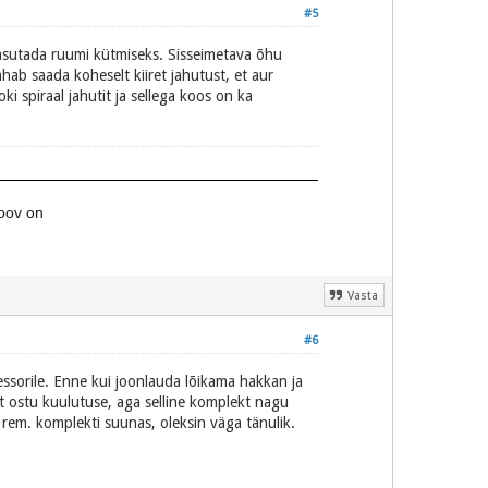
#5
asutada ruumi kütmiseks. Sisseimetava õhu
ahab saada koheselt kiiret jahutust, et aur
i spiraal jahutit ja sellega koos on ka
soov on
Vasta
#6
ssorile. Enne kui joonlauda lõikama hakkan ja
ult ostu kuulutuse, aga selline komplekt nagu
rem. komplekti suunas, oleksin väga tänulik.