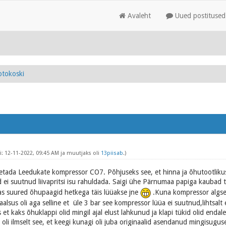
Avaleht
Uued postitused
tokoski
: 12-11-2022, 09:45 AM ja muutjaks oli
13piisab
.)
 soetada Leedukate kompressor CO7. Põhjuseks see, et hinna ja õhutootlik
 ei suutnud liivapritsi isu rahuldada. Saigi ühe Pärnumaa papiga kaubad 
das suured õhupaagid hetkega täis lüüakse jne
.Kuna kompressor algselt
lsus oli aga selline et üle 3 bar see kompressor lüüa ei suutnud,lihtsalt e
t kaks õhuklappi olid mingil ajal elust lahkunud ja klapi tükid olid endal
oli ilmselt see, et keegi kunagi oli juba originaalid asendanud mingisuguse