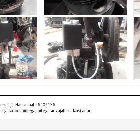
innas ja Harjumaal 56906136
 kg kandevõimega,millega aegajalt hädalisi aitan.