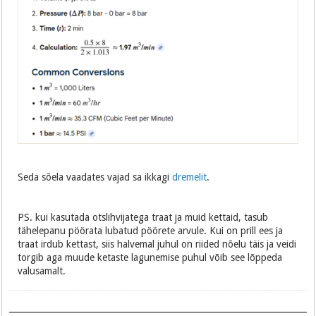
Seda sõela vaadates vajad sa ikkagi
dremelit
.
PS. kui kasutada otslihvijatega traat ja muid kettaid, tasub
tähelepanu pöörata lubatud pöörete arvule. Kui on prill ees ja
traat irdub kettast, siis halvemal juhul on riided nõelu täis ja veidi
torgib aga muude ketaste lagunemise puhul võib see lõppeda
valusamalt.