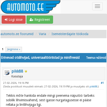
Logi sisse
Registreeri
automoto.ee foorumid
Varia
Isemeisterdajate töökoda
1
Järgmine »
Erinevad otslihvijad, universaaltööriistad ja minifreesid
Teema režiimid
pikk88
Kasutaja
27-02-2026, 19:16 PM
#1
(Seda postitust muudeti viimati: 27-02-2026, 19:19 PM ja muutjaks oli
pikk88
.)
Tekkis mõte hankida endale mingi peenema näputöö tarbeks
sobilik lihvimisvahend, sest igasse nurgatagusesse ei pääse
rellaka ja lintlihvijaga ligi.