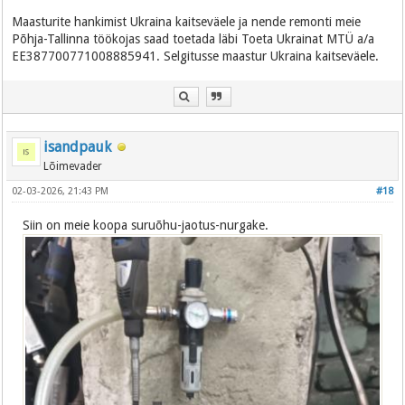
Maasturite hankimist Ukraina kaitseväele ja nende remonti meie
Põhja-Tallinna töökojas saad toetada läbi Toeta Ukrainat MTÜ a/a
EE387700771008885941. Selgitusse maastur Ukraina kaitseväele.
isandpauk
Lõimevader
02-03-2026, 21:43 PM
#18
Siin on meie koopa suruõhu-jaotus-nurgake.