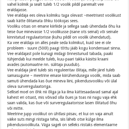
vahel kolmik ja sealt tuleb 1/2 voolik pildil paremalt vee
eraldajasse.
Vee eraldaja ees oleva kolmiku taga olevast ~meetrisest voolikust
saab kätte õlitamata õhku töökojas sees.
Vooliku otsas on emane kiirliide ja sellega saab ühendada õhu ka
teise õue minevasse 1/2 voolikusse (isane ots seinal) või seinale
kinnitatud regulaatorisse (kuhu pildil on voolik ühendatud).
Ka vee eraldaja on alles peale seda kolmikut, kuid see ei ole
probleem - suure (500l) paagi tõttu jääb kogu kondensaat sinna.
Vee eraldajast pole kunagi midagi õnnestunud tabada, paaki
tühjendab kui meelde tuleb, kuu-paari takka käsitsi kraani
avades (automaatne nn. sülitaja puudub).
Vee eraldaja järel tuleb siis reguleeritav õlitaja, mille järel tuleb
samasugune ~ meetrine emase kiirühendusega voolik, mida saab
samuti ühendada kas õue mineva liini, pikendusvooliku või ülal
oleva surveregulaatoriga.
Sellisel moel on õhk nii õliga ja ka ilma kättesaadavad samal ajal
kahest eri otsast, mis võivad olla õues ja toas nii nagu vaja ehk
saan valida, kas õue või surveregulaatorisse lasen õlitatud õhu
või mitte.
Meetrine jupp voolikut on ühtlasi piisav, et kui on vaja ainult
väike suts mingi riistaga teha, siis läheb otse külge ilma
pikendusvoolikuta. Väga sageli on selleks riistaks elementaarne