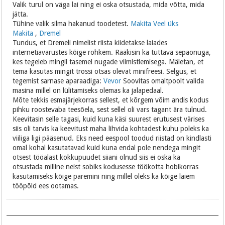
Valik turul on väga lai ning ei oska otsustada, mida võtta, mida
jätta.
Tühine valik silma hakanud toodetest.
Makita
Veel üks
Makita
,
Dremel
Tundus, et Dremeli nimelist riista kiidetakse laiades
internetiavarustes kõige rohkem. Rääkisin ka tuttava sepaonuga,
kes tegeleb mingil tasemel nugade viimistlemisega. Mäletan, et
tema kasutas mingit trossi otsas olevat minifreesi. Selgus, et
tegemist sarnase aparaadiga:
Vevor
Soovitas omaltpoolt valida
masina millel on lülitamiseks olemas ka jalapedaal.
Mõte tekkis esmajärjekorras sellest, et kõrgem võim andis kodus
pihku roostevaba teesõela, sest sellel oli vars tagant ära tulnud.
Keevitasin selle tagasi, kuid kuna käsi suurest erutusest värises
siis oli tarvis ka keevitust maha lihvida kohtadest kuhu poleks ka
viiliga ligi pääsenud. Eks need eespool toodud riistad on kindlasti
omal kohal kasutatavad kuid kuna endal pole nendega mingit
otsest tööalast kokkupuudet siiani olnud siis ei oska ka
otsustada milline neist sobiks kodusesse töökotta hobikorras
kasutamiseks kõige paremini ning millel oleks ka kõige laiem
tööpõld ees ootamas.