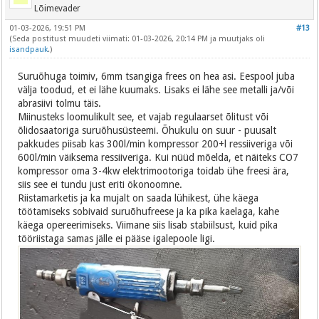
Lõimevader
01-03-2026, 19:51 PM
#13
(Seda postitust muudeti viimati: 01-03-2026, 20:14 PM ja muutjaks oli
isandpauk
.)
Suruõhuga toimiv, 6mm tsangiga frees on hea asi. Eespool juba
välja toodud, et ei lähe kuumaks. Lisaks ei lähe see metalli ja/või
abrasiivi tolmu täis.
Miinusteks loomulikult see, et vajab regulaarset õlitust või
õlidosaatoriga suruõhusüsteemi. Õhukulu on suur - puusalt
pakkudes piisab kas 300l/min kompressor 200+l ressiiveriga või
600l/min väiksema ressiiveriga. Kui nüüd mõelda, et näiteks CO7
kompressor oma 3-4kw elektrimootoriga toidab ühe freesi ära,
siis see ei tundu just eriti ökonoomne.
Riistamarketis ja ka mujalt on saada lühikest, ühe käega
töötamiseks sobivaid suruõhufreese ja ka pika kaelaga, kahe
käega opereerimiseks. Viimane siis lisab stabiilsust, kuid pika
tööriistaga samas jälle ei pääse igalepoole ligi.