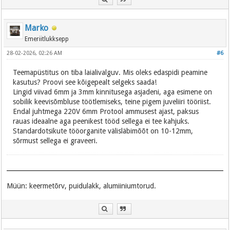
Marko
Emeriitlukksepp
28-02-2026, 02:26 AM
#6
Teemapüstitus on tiba laialivalguv. Mis oleks edaspidi peamine
kasutus? Proovi see kõigepealt selgeks saada!
Lingid viivad 6mm ja 3mm kinnitusega asjadeni, aga esimene on
sobilik keevisõmbluse töötlemiseks, teine pigem juveliiri tööriist.
Endal juhtmega 220V 6mm Protool ammusest ajast, paksus
rauas ideaalne aga peenikest tööd sellega ei tee kahjuks.
Standardotsikute tööorganite välisläbimõõt on 10-12mm,
sõrmust sellega ei graveeri.
Müün: keermetõrv, puidulakk, alumiiniumtorud.