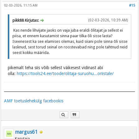
02-03-2026, 11:15 AM
#15
pikk88 Kirjutas:
(02-03-2026, 10:39 AM)
Kas nende lihvijate jaoks on vaja juba eraldi õlitajat ja sellest ei
piisa, et ennem kasutamist sinna paar tilka õli sisse lasta?
Iseenesest ka see elamises olemas, kuid siiani pole sinna õli sisse
lasknud, sest torud seinal on roostevabad ning pole tahtnud neid
seest kokku määrida.
pikemalt teha siis võib sellest väikesest vidinast abi
olla:
https://tools24.ee/toode/olitaja-suruohu...oriistale/
AMF toetuslehekülg facebookis
margus61
Kasutaja