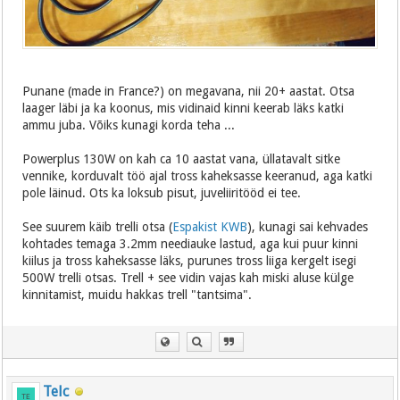
Punane (made in France?) on megavana, nii 20+ aastat. Otsa
laager läbi ja ka koonus, mis vidinaid kinni keerab läks katki
ammu juba. Võiks kunagi korda teha ...
Powerplus 130W on kah ca 10 aastat vana, üllatavalt sitke
vennike, korduvalt töö ajal tross kaheksasse keeranud, aga katki
pole läinud. Ots ka loksub pisut, juveliiritööd ei tee.
See suurem käib trelli otsa (
Espakist KWB
), kunagi sai kehvades
kohtades temaga 3.2mm neediauke lastud, aga kui puur kinni
kiilus ja tross kaheksasse läks, purunes tross liiga kergelt isegi
500W trelli otsas. Trell + see vidin vajas kah miski aluse külge
kinnitamist, muidu hakkas trell "tantsima".
Telc