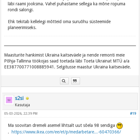
läbi raami jooksma. Vahel puhastame sellega ka mõne ropuma
rondi salongi.
Ehk tekitab kellelegi mõtteid oma suruõhu süsteemide
planeerimiseks.
Maasturite hankimist Ukraina kaitseväele ja nende remonti meie
Põhja-Tallinna töökojas saad toetada läbi Toeta Ukrainat MTÜ a/a
EE387700771008885941. Selgitusse maastur Ukraina kaitseväele.
s2si
Kasutaja
05-03-2026, 22:39 PM
#19
Ma soovitan dremeli asemel lihtsalt uut sõela 98 sendiga
.
https://www.ikea.com/ee/et/p/medarbetare...-60470366/