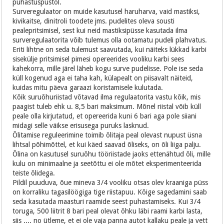
puhastuspüstol.
Surveregulaator on muide kasutusel haruharva, vaid mastiksi,
kivikaitse, dinitroli toodete jms. pudelites oleva sousti
pealepritsimisel, sest kui neid mastiksipüsse kasutada ilma
surveregulaatorita võib tulemus olla ootamatu pudeli plahvatus.
Eriti lihtne on seda tulemust saavutada, kui näiteks lükkad karbi
sisekülje pritsimisel pimesi opereerides vooliku karbi sees
kahekorra, mille järel läheb kogu surve pudelisse. Pole ise seda
küll kogenud aga ei taha kah, külapealt on piisavalt näiteid,
kuidas mitu päeva garaazi koristamisele kulutada.
Kõik suruõhuriistad võtavad ilma regulaatorita vastu kõik, mis
paagist tuleb ehk u. 8,5 bari maksimum. Mõnel riistal võib küll
peale olla kirjutatud, et opereerida kuni 6 bari aga pole siiani
midagi selle väikse erisusega puruks lasknud.
Õlitamise reguleerimine toimib õlitaja peal olevast nupust üsna
lihtsal põhimõttel, et kui käed saavad õliseks, on õli liiga palju.
Õlina on kasutusel suruõhu tööriistade jaoks ettenähtud õli, mille
kulu on minimaalne ja seetõttu ei ole mõtet eksperimenteerida
teiste õlidega.
Pildil puuduva, õue mineva 3/4 vooliku otsas olev kraaniga püss
on korraliku tagasilöögiga tige riistapuu. Kõige sagedamini saab
seda kasutada maasturi raamide seest puhastamiseks. Kui 3/4
toruga, 500 liitrit 8 bari peal olevat õhku läbi raami karbi lasta,
siis .... no ütleme, et ei ole vaja panna autot kallaku peale ja vett