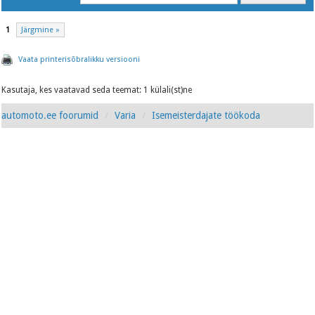
1
Järgmine »
Vaata printerisõbralikku versiooni
Kasutaja, kes vaatavad seda teemat: 1 külali(st)ne
automoto.ee foorumid
Varia
Isemeisterdajate töökoda