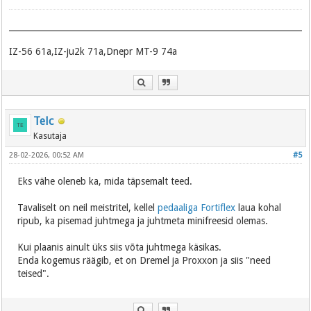
IZ-56 61a,IZ-ju2k 71a,Dnepr MT-9 74a
Telc
Kasutaja
28-02-2026, 00:52 AM
#5
Eks vähe oleneb ka, mida täpsemalt teed.
Tavaliselt on neil meistritel, kellel
pedaaliga Fortiflex
laua kohal
ripub, ka pisemad juhtmega ja juhtmeta minifreesid olemas.
Kui plaanis ainult üks siis võta juhtmega käsikas.
Enda kogemus räägib, et on Dremel ja Proxxon ja siis "need
teised".