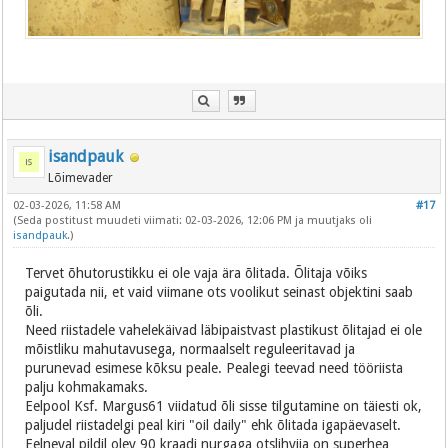
isandpauk
Lõimevader
02-03-2026, 11:58 AM
#17
(Seda postitust muudeti viimati: 02-03-2026, 12:06 PM ja muutjaks oli
isandpauk
.)
Tervet õhutorustikku ei ole vaja ära õlitada. Õlitaja võiks
paigutada nii, et vaid viimane ots voolikut seinast objektini saab
õli.
Need riistadele vahelekäivad läbipaistvast plastikust õlitajad ei ole
mõistliku mahutavusega, normaalselt reguleeritavad ja
purunevad esimese kõksu peale. Pealegi teevad need tööriista
palju kohmakamaks.
Eelpool Ksf. Margus61 viidatud õli sisse tilgutamine on täiesti ok,
paljudel riistadelgi peal kiri "oil daily" ehk õlitada igapäevaselt.
Eelneval pildil olev 90 kraadi nurgaga otslihvija on superhea