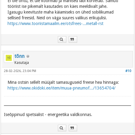
Ei ole ohtu, et üle koormab ja mähised läbi kõrvetab. Samuti
tööriist ise pikemalt kasutades on käes meeldivalt jahe.
Igasugu keevituste maha käiamiseks on ühed sobilikumad
sellised freesid. Neid on väga suures valikus erikujulisi.
https://www.tooriistamaailm.ee/otsfrees-...metall-rst
tõnn
Kasutaja
28-02-2026, 23:04 PM
#10
Mina ostsin sellelt müüjalt samasuguseid freese hea hinnaga:
https://www.okidoki.ee/item/muua-pneumof.../13654704/
Iseõppinud spetsialist - energeetika valdkonnas.