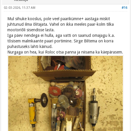
02-03-2026, 11:37 AM
#16
Mul sihuke kooslus, pole veel paarikümne+ aastaga miskit
juhtunud ilma õlitajata. Vahel on ikka meeles paar-kolm tilka
mootoriõli sisendisse lasta.
Iga päev nendega ei hulla, aga vatti on saanud omajagu k.a.
tõsisem malmkaante paari portimine. Sirge Biltema on korra
puhastuseks lahti käinud.
Nurgaga on hea, kui Roloc otsa panna ja niisama ka käepärasem.