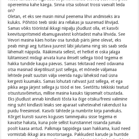
opereerima kahe käega. Sinna otsa sobivat trossi vaevalt leida
on?
Oletan, et eks see masin minul peenema lihvi andmiseks ära
kuluks. Põhitöö teeb siiski ära rellakas ja suuremad lihvijad.
Samas võiks tööriistal ikkagi niipalju jõudlust olla, et kasvõi
keevituspritsmeid ebamugavatest kohtadest maha lihvida. See
Vevori masina käes hoitav osa tundub päris jäme olevat, eks
peab mingi aeg tuttava juurest läbi jalutama ning siis saab seda
lähemalt näppida. Rääkimata sellest, et hetkel ei oska jalaga
lülitamisest midagi arvata kuna ilmselt sellega tööd tegema ei
hakka tundide kaupa päevas. Samas tekitavad need odavama
otsa masinad skeptilisust just sellega, et mõnede väljamaa
lehtede pealt suutsin välja veerida nagu läheksid nad üsna
kergesti kuumaks. Samas lohutati rahvast just sellega, et ega
pikka aega järjest sellega ju tööd ei tee. Seetõttu tekkiski teatud
otsustusvõimetus, millise masina kasuks täpsemalt otsustada.
Eks jõudlust annab kindlasti tõsta ka õige otsiku/freesi valimine
ning suht kindlasti leiaks see aparaat vahetevahel rakendust ka
puidu freesimisel. Kasvõi tähtede ja numbrite kirja panekuks.
Kõrget kunsti suures koguses tammepaku sisse tegema ei
kavatse hakata, kuna pole sellist kunstiannet issanda jumala
poolt kaasa antud. Palkmaja tappidega saan hakkama, kuid need
vormistab ikkagi ära mootorsaega. Pakkudest karude ja huntide