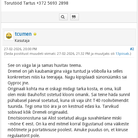
Torutööd Tartus +372 5693 2898
tcumen
Kasutaja
27-02-2026, 20:00 PM
#2
(Seda postitust muudeti viimati: 27-02-2026, 21:32 PM ja muutjaks oli
13piisab
.)
See on väga lai ja samas huvitav teema.
Dremel on jah kaubamärgina väga tuntud ja võibolla ka selles
konkreetses nišis ka teerajaja. Nagu kipsplaadi sünonüümiks sai
Gyproc jne.
Originaali kohta ma ei oskagi midagi tarka kosta, ei oma, küll
olen miski Bauhofist ostetud klooni omanik. Sai teine häda sunnil
pühabasel päeval soetatud, kuna oli vaja üht T40 roolivõimendit
tuunida. Tegi oma töö ära ja on kestnud edasi ka. Tarvikud
sobivad kõik Dremeli originaalid.
Emotsioonostuna sai Alist soetatud akuga suvahiinlane miski
~mõne € eest. On ka end mitmel korral õigustanud oma väikeste
mõõtmete ja portatiivsuse poolest. Ainuke puudus on, et kiiruse
regulaatorit pole.