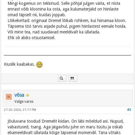
Mingi kogemus on tekkinud. Selle põhjal julgen väita, et riista
ennast võib kloonina ka osta, aga kulumaterjalid on hiinlaste
omad täpselt nii, kuidas joppab.
Lõikekettad: originaal Dremel lõikab rohkem, kui hiinamaa kloon.
Täpsema töö tarvis asjade puhul, pigem hiinlastest eemale hoida.
Või mine tea, nad suudavad meeldivalt ka üllatada.
Ehk oli abiks otsustamisel.
Kiuslik kaabakas.
v6sa
Valge vares
27-02-2026, 21:17 PM
#3
Jõuluvana toodud Dremelit kiidan. On läbi mõeldud asi. Nupud,
vabastused, tsang. Aga jäigavõitu juhe on maru tüütu ja oskab
ebameeldivalt üllatada kõige täpsemal momendil. Täna võtaks