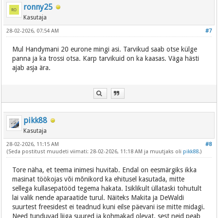
ronny25
Kasutaja
28-02-2026, 07:54 AM
#7
Mul Handymani 20 eurone mingi asi. Tarvikud saab otse külge
panna ja ka trossi otsa. Karp tarvikuid on ka kaasas. Väga hästi
ajab asja ära.
pikk88
Kasutaja
28-02-2026, 11:15 AM
#8
(Seda postitust muudeti viimati: 28-02-2026, 11:18 AM ja muutjaks oli
pikk88
.)
Tore näha, et teema inimesi huvitab. Endal on eesmärgiks ikka
masinat töökojas või mõnikord ka ehitusel kasutada, mitte
sellega kullasepatööd tegema hakata. Isiklikult üllataski tohutult
lai valik nende aparaatide turul. Näiteks Makita ja DeWaldi
suurtest freesidest ei teadnud kuni eilse päevani ise mitte midagi.
Need tunduvad liiga suured ja kohmakad olevat, sest neid peab