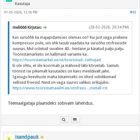
Kasutaja
01-03-2026, 12:56 PM
#12
meli666 Kirjutas:
(28-02-2026, 20:34 PM)
Kas suruõhk ka majapidamises olemas on? Kui just väga pisikene
kompressor pole, siis ehk tasub vaadata ka suruõhu otsfreeside
suunas. Mul ostetud suvaline 40.- hiinlane ja käiatud palju palju.
Tööriistamarketis on kallimaid variante ka.
https://tooriistamarket.ee/et/tooriistad...tslihvijad
Ei ole ohtu, et üle koormab ja mähised läbi kõrvetab. Samuti
tööriist ise pikemalt kasutades on käes meeldivalt jahe.
Igasugu keevituste maha käiamiseks on ühed sobilikumad
sellised freesid. Neid on väga suures valikus erikujulisi.
https://www.tooriistamaailm.ee/otsfrees-...metall-rst
Teemaalgataja plaanideks sobivaim lahendus.
isandpauk