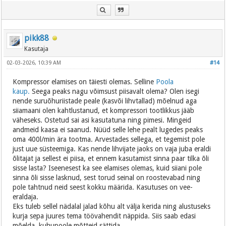
pikk88
Kasutaja
02-03-2026, 10:39 AM
#14
Kompressor elamises on täiesti olemas. Selline
Poola
kaup.
Seega peaks nagu võimsust piisavalt olema? Olen isegi
nende suruõhuriistade peale (kasvõi lihvtallad) mõelnud aga
siiamaani olen kahtlustanud, et kompressori tootlikkus jääb
väheseks. Ostetud sai asi kasutatuna ning pimesi. Mingeid
andmeid kaasa ei saanud. Nüüd selle lehe pealt lugedes peaks
oma 400l/min ära tootma. Arvestades sellega, et tegemist pole
just uue süsteemiga. Kas nende lihvijate jaoks on vaja juba eraldi
õlitajat ja sellest ei piisa, et ennem kasutamist sinna paar tilka õli
sisse lasta? Iseenesest ka see elamises olemas, kuid siiani pole
sinna õli sisse lasknud, sest torud seinal on roostevabad ning
pole tahtnud neid seest kokku määrida. Kasutuses on vee-
eraldaja.
Eks tuleb sellel nädalal jalad kõhu alt välja kerida ning alustuseks
kurja sepa juures tema töövahendit näppida. Siis saab edasi
mõelda, kuhupoole mõtteid sättida.