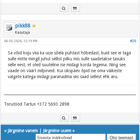
pikk88
Kasutaja
06-03-2026, 12:19 PM
#20
Sa võid koju viia ka uue sõela puhtast hõbedast, kuid see ei taga
sulle mitte mingil juhul sellist pilku mis sulle saadetakse tasuks
selle eest, et oled suuteline ise midagi korda tegema. Ning see
vaade on väärt miljoneid. Kui ükspäev õpid ise oma väikeste
valgete kätega midagi paranadma siis saad sellest ehk aru.
Torutööd Tartus +372 5693 2898
«
Järgmine vanem
|
Järgmine uuem
»