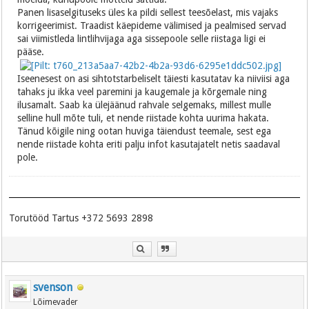
Panen lisaselgituseks üles ka pildi sellest teesõelast, mis vajaks
korrigeerimist. Traadist käepideme välimised ja pealmised servad
sai viimistleda lintlihvijaga aga sissepoole selle riistaga ligi ei
pääse.
Iseenesest on asi sihtotstarbeliselt täiesti kasutatav ka niiviisi aga
tahaks ju ikka veel paremini ja kaugemale ja kõrgemale ning
ilusamalt. Saab ka ülejäänud rahvale selgemaks, millest mulle
selline hull mõte tuli, et nende riistade kohta uurima hakata.
Tänud kõigile ning ootan huviga täiendust teemale, sest ega
nende riistade kohta eriti palju infot kasutajatelt netis saadaval
pole.
Torutööd Tartus +372 5693 2898
svenson
Lõimevader