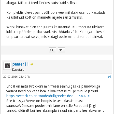
akuga. Niikuinii teed lühikesi sutsakaid sellega.
Komplektis olevat paindvõlli pole veel millekski osanud kasutada.
Kaastulnud kott on mannetu asjade säilitamiseks.
Worxi hiinakat olen töö juures kasutanud. Kui tööriista ükskord
lukku ja pöörded paika saad, siis töötada võib. Kindaga - kestal
on paar teravat serva, mis kedagi peale minu ei tundu häirivat.
peeter11
Kasutaja
27-02-2026, 21:40 PM
#4
Endal on mitu Proxxoni minifreesi sealhulgas ka paindvõlliga
variant need on väga hea ja kvaliteetse mulje minule jätnud
https://eemeli.ee/en/toode/drillgrinder-ibse-09540791
See trossiga Vevor on hoopis teisest klassist masin
suuruse/võimsuse poolest-hiinlane on selle Foredomi järgi
teinud, üldiselt kui hea eksemplari saad siis päris hea abivahend.