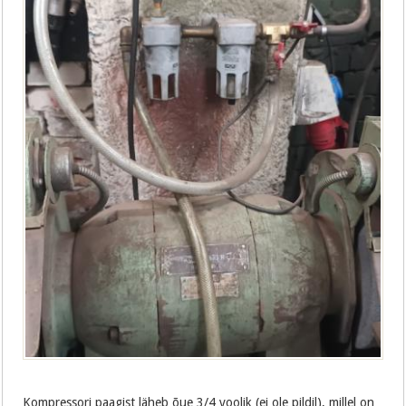
Kompressori paagist läheb õue 3/4 voolik (ei ole pildil), millel on