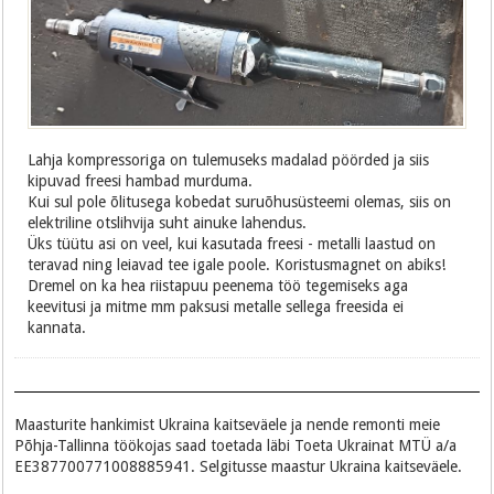
Lahja kompressoriga on tulemuseks madalad pöörded ja siis
kipuvad freesi hambad murduma.
Kui sul pole õlitusega kobedat suruõhusüsteemi olemas, siis on
elektriline otslihvija suht ainuke lahendus.
Üks tüütu asi on veel, kui kasutada freesi - metalli laastud on
teravad ning leiavad tee igale poole. Koristusmagnet on abiks!
Dremel on ka hea riistapuu peenema töö tegemiseks aga
keevitusi ja mitme mm paksusi metalle sellega freesida ei
kannata.
Maasturite hankimist Ukraina kaitseväele ja nende remonti meie
Põhja-Tallinna töökojas saad toetada läbi Toeta Ukrainat MTÜ a/a
EE387700771008885941. Selgitusse maastur Ukraina kaitseväele.