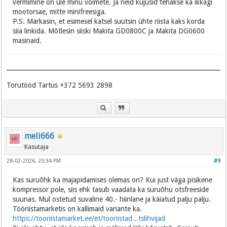
vermimine on üle minu võimete. Ja neid kujusid tehakse ka ikkagi
mootorsae, mitte minifreesiga.
P.S. Märkasin, et esimesel katsel suutsin ühte riista kaks korda
siia linkida. Mõtlesin siiski Makita GD0800C ja Makita DG0600
masinaid.
Torutööd Tartus +372 5693 2898
meli666
Kasutaja
28-02-2026, 20:34 PM
#9
Kas suruõhk ka majapidamises olemas on? Kui just väga pisikene
kompressor pole, siis ehk tasub vaadata ka suruõhu otsfreeside
suunas. Mul ostetud suvaline 40.- hiinlane ja käiatud palju palju.
Tööriistamarketis on kallimaid variante ka.
https://tooriistamarket.ee/et/tooriistad...tslihvijad