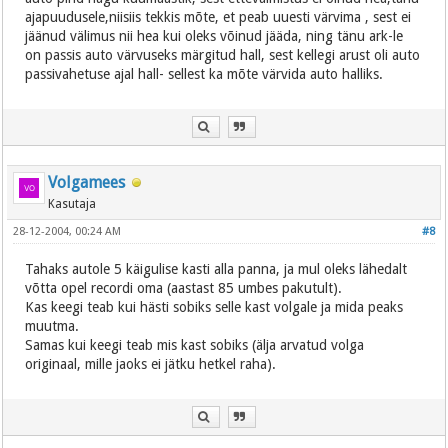
ajapuudusele,niisiis tekkis mõte, et peab uuesti värvima , sest ei
jäänud välimus nii hea kui oleks võinud jääda, ning tänu ark-le
on passis auto värvuseks märgitud hall, sest kellegi arust oli auto
passivahetuse ajal hall- sellest ka mõte värvida auto halliks.
Volgamees
Kasutaja
28-12-2004, 00:24 AM
#8
Tahaks autole 5 käigulise kasti alla panna, ja mul oleks lähedalt
võtta opel recordi oma (aastast 85 umbes pakutult).
Kas keegi teab kui hästi sobiks selle kast volgale ja mida peaks
muutma.
Samas kui keegi teab mis kast sobiks (älja arvatud volga
originaal, mille jaoks ei jätku hetkel raha).