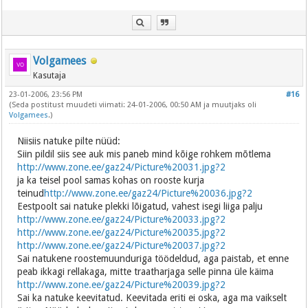
Volgamees
Kasutaja
23-01-2006, 23:56 PM
#16
(Seda postitust muudeti viimati: 24-01-2006, 00:50 AM ja muutjaks oli
Volgamees
.)
Niisiis natuke pilte nüüd:
Siin pildil siis see auk mis paneb mind kõige rohkem mõtlema
http://www.zone.ee/gaz24/Picture%20031.jpg?2
ja ka teisel pool samas kohas on rooste kurja
teinud
http://www.zone.ee/gaz24/Picture%20036.jpg?2
Eestpoolt sai natuke plekki lõigatud, vahest isegi liiga palju
http://www.zone.ee/gaz24/Picture%20033.jpg?2
http://www.zone.ee/gaz24/Picture%20035.jpg?2
http://www.zone.ee/gaz24/Picture%20037.jpg?2
Sai natukene roostemuunduriga töödeldud, aga paistab, et enne
peab ikkagi rellakaga, mitte traatharjaga selle pinna üle käima
http://www.zone.ee/gaz24/Picture%20039.jpg?2
Sai ka natuke keevitatud. Keevitada eriti ei oska, aga ma vaikselt