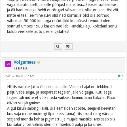
väga ebaühtlaselt,,ja selle põhjust ma ei tea...Seoses suitsemise
ja õli kadumisega,öeldi et rõngad võivad läbi olla,,on see tõsi või
mitte ei tea,,,eelmine suvi olid nad korras,ja olid siis sõitnud
vähemalt 50 000 km ,aga nüüd äkki kui pärast remonti olen
sõitnud umbes 1500 km on nad läbi--imelik.Palju koledaid sõnu
kulub veel selle auto peale igatahes!
Volgamees
Kasutaja
02-01-2006, 03:57 AM
#15
Niisiis natuke juttu üle pika aja jälle. Viimasel ajal on tekkinud
palju vaba aega, ja seepärast tegelen jälle volgaga. Kuu aega
tagasi tuli mõte et võiks teda vaikselt lammutama hakata. Plaan
oli/on siis järgmine:
Algul kisun salongi laiali, siis eemaldan rooste, seejärel keevitan
kus vaja (enne muidugi õpin keevitama) siis krunt ning värv ja
seejärel mõnda kohta pigimatt ,,ja mujale mastiks. Mis saab siis
kui salongi on valmis olen ma mõelnud palju ja ka unes