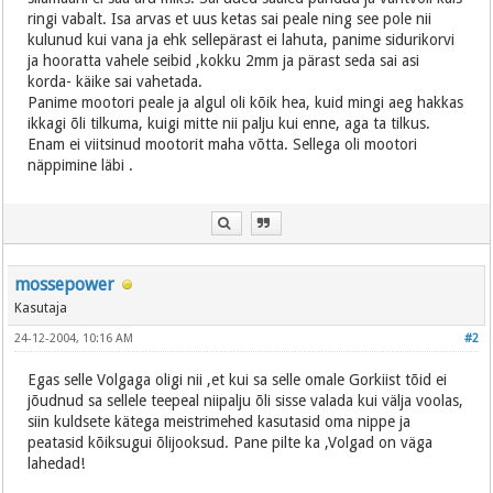
ringi vabalt. Isa arvas et uus ketas sai peale ning see pole nii
kulunud kui vana ja ehk sellepärast ei lahuta, panime sidurikorvi
ja hooratta vahele seibid ,kokku 2mm ja pärast seda sai asi
korda- käike sai vahetada.
Panime mootori peale ja algul oli kõik hea, kuid mingi aeg hakkas
ikkagi õli tilkuma, kuigi mitte nii palju kui enne, aga ta tilkus.
Enam ei viitsinud mootorit maha võtta. Sellega oli mootori
näppimine läbi .
mossepower
Kasutaja
24-12-2004, 10:16 AM
#2
Egas selle Volgaga oligi nii ,et kui sa selle omale Gorkiist tõid ei
jõudnud sa sellele teepeal niipalju õli sisse valada kui välja voolas,
siin kuldsete kätega meistrimehed kasutasid oma nippe ja
peatasid kõiksugui õlijooksud. Pane pilte ka ,Volgad on väga
lahedad!