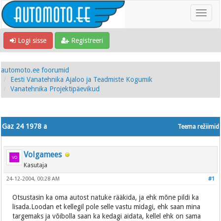
Logi sisse
Registreeri
automoto.ee foorumid
Eesti Vanatehnika Ajaloo ja Teadmiste Kogumik
Vanatehnika Projektipäevikud
Gaz 24 1978 a
Teema režiimid
Volgamees
Kasutaja
24-12-2004, 00:28 AM
#1
Otsustasin ka oma autost natuke rääkida, ja ehk mõne pildi ka
lisada.Loodan et kellegil pole selle vastu midagi, ehk saan mina
targemaks ja võibolla saan ka kedagi aidata, kellel ehk on sama