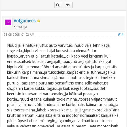
Volgamees
Kasutaja
26-05-2005, 01:02 AM
#14
Nüüd jälle natuke juttu: auto värvitud, nüüd vaja tehnikaga
tegeleda,,kipub viimasel ajal korrast ära olema.Sidur
libiseb,,arvan et õli satub kettale,,,õli kaob veel kiiremini kui
enne,,,suitseb koledalt aegajalt,,,paugub aegajalt,,tühikäigul
kipub välja surema. Sõbrad arvasid et asi süütes ja karpas,niisiis
kiskusin karpa maha,,ja tükkideks,,karpat eriti ei tunne,,aga kui
katkist tihendit ma sinna ei jätnud ja puhtaks tegin ka-imelikku
puru oli täis,sama puru mis bensufiltris enne selle vahetust
oli,,panin karpa kokku tagasi,,ja kõik isegi töötas,,süüdet
keerasin ka-arvan et varasemaks,,ja kõik sai peaaegu
korda..Nüüd ei taha külmalt tööle minna,,toores väljatõmmatult
pean ligi minuti võtit andma enne kui korraks käima turtsatab,,ja
siis toores maha,,läheb korraks käima,,,ja järgmine kord käibTäna
kruttisin karpat,,kuna ikka ei taha mootor normaalselt käia,ise ka
päris täpselt ei tea mis tegin,,aga mingid vidinad keerasin ma
välja ja vahetasin omavahel,,,ja asi saigi parem,,,aga mootor käib