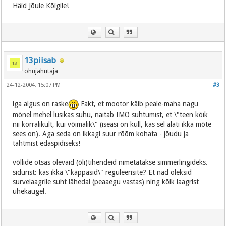
Häid Jõule Kõigile!
13piisab
õhujahutaja
24-12-2004, 15:07 PM
#3
iga algus on raske
Fakt, et mootor käib peale-maha nagu
mõnel mehel lusikas suhu, näitab IMO suhtumist, et \"teen kõik
nii korralikult, kui võimalik\" (iseasi on küll, kas sel alati ikka mõte
sees on). Aga seda on ikkagi suur rõõm kohata - jõudu ja
tahtmist edaspidiseks!
võllide otsas olevaid (õli)tihendeid nimetatakse simmerlingideks.
sidurist: kas ikka \"käppasid\" reguleerisite? Et nad oleksid
survelaagrile suht lähedal (peaaegu vastas) ning kõik laagrist
ühekaugel.