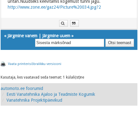
üritan.Nüüdseks keevitamis kogemust tunni jagu.
http://www.zone.ee/gaz24/Picture%20034.jpg?2
«
Järgmine vanem
|
Järgmine uuem
»
Vaata printerisõbralikku versiooni
Kasutaja, kes vaatavad seda teemat: 1 külali(st)ne
automoto.ee foorumid
Eesti Vanatehnika Ajaloo ja Teadmiste Kogumik
Vanatehnika Projektipäevikud