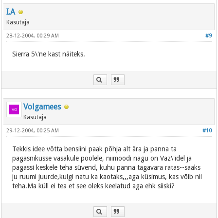
I.A
Kasutaja
28-12-2004, 00:29 AM
#9
Sierra 5\'ne kast näiteks.
Volgamees
Kasutaja
29-12-2004, 00:25 AM
#10
Tekkis idee võtta bensiini paak põhja alt ära ja panna ta
pagasnikusse vasakule poolele, niimoodi nagu on Vaz\'idel ja
pagassi keskele teha süvend, kuhu panna tagavara ratas--saaks
ju ruumi juurde,kuigi natu ka kaotaks,,,aga küsimus, kas võib nii
teha.Ma küll ei tea et see oleks keelatud aga ehk siiski?