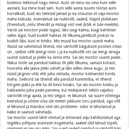
küsimus tekkinud nagu minul. Auto oli minu isa oma kuni selle
aastani, kui mina load sain. Kuni selle aasta suveni töötas auto
korralikult, kuid siis tekkisid jamad ja isa otsustas et vaja mootor
maha kiskuda. Asendatud sai nukkvõll, saaled, klapid plokikaan
(freesitud) ,mitu tihendit ja midagi vist veel (kõik ei tule meelde).
Varsti sai mootori peale tagasi, läks isegi käima, kuigi kahtlesin
selles algul, kuid kuskilt hakkas õli tilkuma,järelikult jooksis ta
kuskilt läbi, kust ei tohiks. Mis muud kui mootor uuesti maha.
Nüüd sai vahetatud tihend, mis väntvõlli käigukasti poolses otsas
on , ümber võlli (mingi nöör ) ja ka nukkvõlli ots sai mingi ainega
uuesti suletud ja plekk ka sinna ette. Sai siis mootor uuesti peale.
Niikui tööle sai pandud hakkas õli jälle tilkuma, samast kohast,
hooratta alla jääva pleki vahelt ja läbi selles oleva augu. Ja mis
nüüd järgnes võib ehk juba oletada, mootor kolmandat korda
maha. Seekord sai tihendi alla pandud kummiriba, et tihend
kõrgem jääks ja ehk ka õli kinni hoiaks. Sai siis mootor kokku ja
hakkasime juba peale panema, kui miskipärast tekkis vajadus
väntvõlli ringi ajada, ja mis selgus -ei liikunud. sai suure võtmega
keeratud ja võtme otsa üle meetri pikkune toru pandud, aga võll
ei liikunud ja lisandus veel üks probleem- sidur ei lahutanud ja
käike ei saanud vahetada.
Sai mootor uuesti lahti võetud ja erinevaid asju kahtlustatud aga
tegeliku põhjuse avastasin kogematta, saaled olid läinud topelt,
siiamaani ei saa aru miks. Sai uued saaled pandud ja väntvõll käis