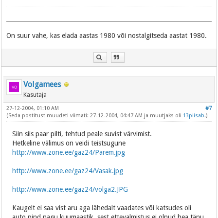
On suur vahe, kas elada aastas 1980 või nostalgitseda aastat 1980.
Volgamees
Kasutaja
27-12-2004, 01:10 AM
#7
(Seda postitust muudeti viimati: 27-12-2004, 04:47 AM ja muutjaks oli
13piisab
.)
Siin siis paar pilti, tehtud peale suvist värvimist.
Hetkeline välimus on veidi teistsugune
http://www.zone.ee/gaz24/Parem.jpg
http://www.zone.ee/gaz24/Vasak.jpg
http://www.zone.ee/gaz24/volga2.JPG
Kaugelt ei saa vist aru aga lähedalt vaadates või katsudes oli
auto pind nagu kuumaastik, sest ettevalmistus ei olnud hea,tänu