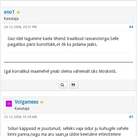
eno1
Kasutaja
24-12-2004, 20:51 PM
#4
Gaz-idel tagumine kaela tihend traatkiud rasvanööriga.Selle
paigaldus päris kunsttükk,et õli ka pidama jääks.
Igal korralikul maamehel peab olema vähemalt üks Moskvitš.
Volgamees
Kasutaja
25-12-2004, 01:39 AM
#5
Siduri käppasid ei puutunud, selleks vaja sidur ju kuhugile vahele
kinni panna,nagu ma aru saan,ja üldse keeruline ettevõtmine