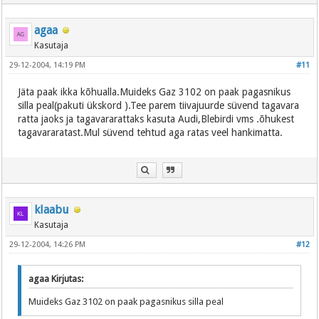
agaa
Kasutaja
29-12-2004, 14:19 PM
#11
Jäta paak ikka kõhualla.Muideks Gaz 3102 on paak pagasnikus
silla peal(pakuti ükskord ).Tee parem tiivajuurde süvend tagavara
ratta jaoks ja tagavararattaks kasuta Audi,Blebirdi vms .õhukest
tagavararatast.Mul süvend tehtud aga ratas veel hankimatta.
klaabu
Kasutaja
29-12-2004, 14:26 PM
#12
agaa Kirjutas:
Muideks Gaz 3102 on paak pagasnikus silla peal