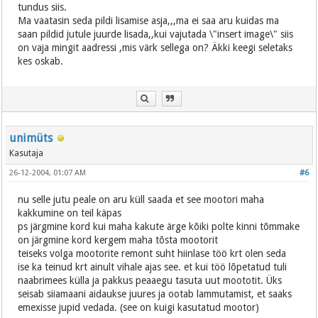
tundus siis.
Ma vaatasin seda pildi lisamise asja,,,ma ei saa aru kuidas ma
saan pildid jutule juurde lisada,,kui vajutada \"insert image\" siis
on vaja mingit aadressi ,mis värk sellega on? Äkki keegi seletaks
kes oskab.
unimüts
Kasutaja
26-12-2004, 01:07 AM
#6
nu selle jutu peale on aru küll saada et see mootori maha
kakkumine on teil käpas
ps järgmine kord kui maha kakute ärge kõiki polte kinni tõmmake
on järgmine kord kergem maha tõsta mootorit
teiseks volga mootorite remont suht hiinlase töö krt olen seda
ise ka teinud krt ainult vihale ajas see. et kui töö lõpetatud tuli
naabrimees külla ja pakkus peaaegu tasuta uut moototit. Üks
seisab siiamaani aidaukse juures ja ootab lammutamist, et saaks
emexisse jupid vedada. (see on kuigi kasutatud mootor)