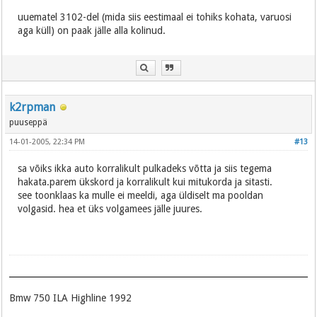
uuematel 3102-del (mida siis eestimaal ei tohiks kohata, varuosi
aga küll) on paak jälle alla kolinud.
k2rpman
puuseppä
14-01-2005, 22:34 PM
#13
sa võiks ikka auto korralikult pulkadeks võtta ja siis tegema
hakata.parem ükskord ja korralikult kui mitukorda ja sitasti.
see toonklaas ka mulle ei meeldi, aga üldiselt ma pooldan
volgasid. hea et üks volgamees jälle juures.
Bmw 750 ILA Highline 1992