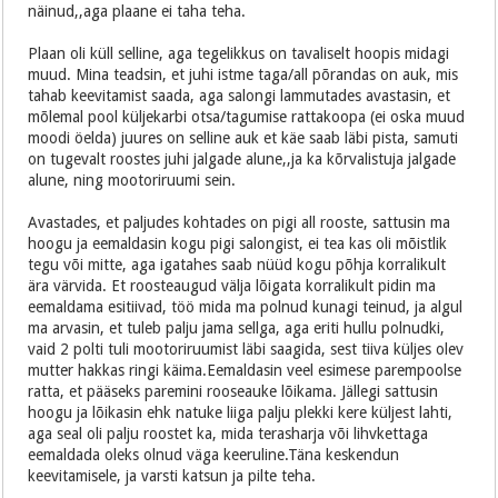
näinud,,aga plaane ei taha teha.
Plaan oli küll selline, aga tegelikkus on tavaliselt hoopis midagi
muud. Mina teadsin, et juhi istme taga/all põrandas on auk, mis
tahab keevitamist saada, aga salongi lammutades avastasin, et
mõlemal pool küljekarbi otsa/tagumise rattakoopa (ei oska muud
moodi öelda) juures on selline auk et käe saab läbi pista, samuti
on tugevalt roostes juhi jalgade alune,,ja ka kõrvalistuja jalgade
alune, ning mootoriruumi sein.
Avastades, et paljudes kohtades on pigi all rooste, sattusin ma
hoogu ja eemaldasin kogu pigi salongist, ei tea kas oli mõistlik
tegu või mitte, aga igatahes saab nüüd kogu põhja korralikult
ära värvida. Et roosteaugud välja lõigata korralikult pidin ma
eemaldama esitiivad, töö mida ma polnud kunagi teinud, ja algul
ma arvasin, et tuleb palju jama sellga, aga eriti hullu polnudki,
vaid 2 polti tuli mootoriruumist läbi saagida, sest tiiva küljes olev
mutter hakkas ringi käima.Eemaldasin veel esimese parempoolse
ratta, et pääseks paremini rooseauke lõikama. Jällegi sattusin
hoogu ja lõikasin ehk natuke liiga palju plekki kere küljest lahti,
aga seal oli palju roostet ka, mida terasharja või lihvkettaga
eemaldada oleks olnud väga keeruline.Täna keskendun
keevitamisele, ja varsti katsun ja pilte teha.