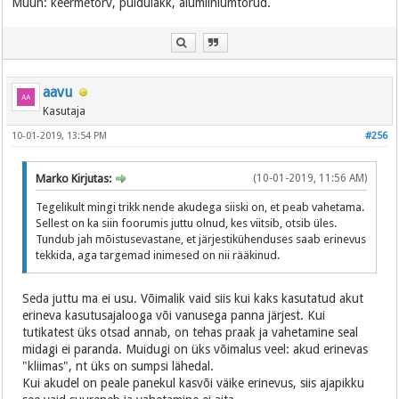
Müün: keermetõrv, puidulakk, alumiiniumtorud.
aavu
Kasutaja
10-01-2019, 13:54 PM
#256
Marko Kirjutas:
(10-01-2019, 11:56 AM)
Tegelikult mingi trikk nende akudega siiski on, et peab vahetama.
Sellest on ka siin foorumis juttu olnud, kes viitsib, otsib üles.
Tundub jah mõistusevastane, et järjestikühenduses saab erinevus
tekkida, aga targemad inimesed on nii rääkinud.
Seda juttu ma ei usu. Võimalik vaid siis kui kaks kasutatud akut
erineva kasutusajalooga või vanusega panna järjest. Kui
tutikatest üks otsad annab, on tehas praak ja vahetamine seal
midagi ei paranda. Muidugi on üks võimalus veel: akud erinevas
"kliimas", nt üks on sumpsi lähedal.
Kui akudel on peale panekul kasvõi väike erinevus, siis ajapikku