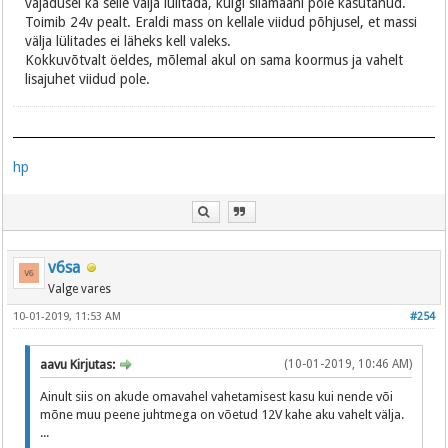
vajadusel ka selle välja lülitada, kuigi siiamaani pole kasutanud.
Toimib 24v pealt. Eraldi mass on kellale viidud põhjusel, et massi
välja lülitades ei läheks kell valeks.
Kokkuvõtvalt öeldes, mõlemal akul on sama koormus ja vahelt
lisajuhet viidud pole.
hp
v6sa
Valge vares
10-01-2019, 11:53 AM
#254
aavu Kirjutas:
(10-01-2019, 10:46 AM)
Ainult siis on akude omavahel vahetamisest kasu kui nende või
mõne muu peene juhtmega on võetud 12V kahe aku vahelt välja.
...