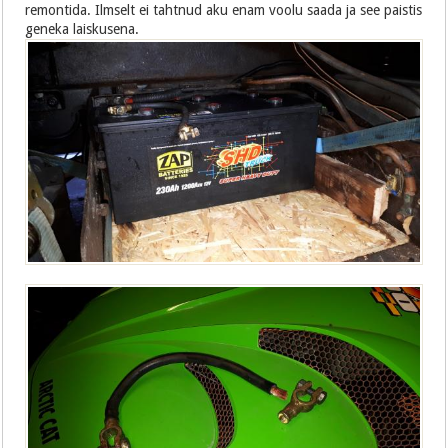
remontida. Ilmselt ei tahtnud aku enam voolu saada ja see paistis
geneka laiskusena.