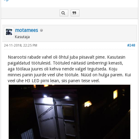
motamees
Kasutaja
24-11-2018, 22:25 PM
#248
Noarootsi rabade vahel oli õhtul juba piisavalt pime. Kasutasin
paigaldatud töötulesid. Töötuled näitasid ümberringi kenasti,
aga töölaua juures oli kehva nende valgel tegutseda. Koju
minnes panin juurde veel ühe töötule. Nüüd on hulga parem. Kui
veel ühe H3 LED pirni leian, siis panen teise veel.