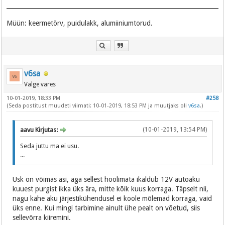
Müün: keermetõrv, puidulakk, alumiiniumtorud.
v6sa
Valge vares
10-01-2019, 18:33 PM
#258
(Seda postitust muudeti viimati: 10-01-2019, 18:53 PM ja muutjaks oli
v6sa
.)
aavu Kirjutas:
(10-01-2019, 13:54 PM)
Seda juttu ma ei usu.
...
Usk on võimas asi, aga sellest hoolimata ikaldub 12V autoaku
kuuest purgist ikka üks ära, mitte kõik kuus korraga. Täpselt nii,
nagu kahe aku järjestikühendusel ei koole mõlemad korraga, vaid
üks enne. Kui mingi tarbimine ainult ühe pealt on võetud, siis
sellevõrra kiiremini.