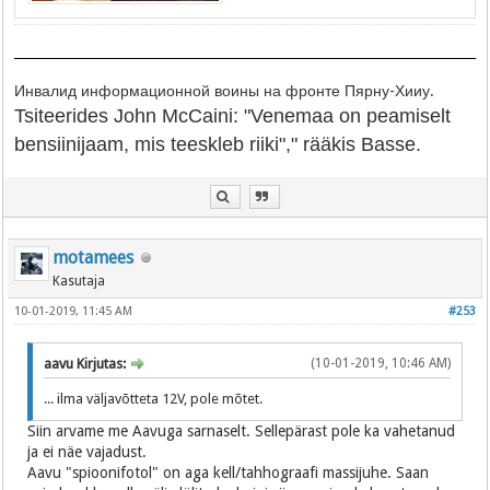
Инвалид информационной воины на фронте Пярну-Хииу.
Tsiteerides John McCaini: "Venemaa on peamiselt
bensiinijaam, mis teeskleb riiki"," rääkis Basse.
motamees
Kasutaja
10-01-2019, 11:45 AM
#253
aavu Kirjutas:
(10-01-2019, 10:46 AM)
... ilma väljavõtteta 12V, pole mõtet.
Siin arvame me Aavuga sarnaselt. Sellepärast pole ka vahetanud
ja ei näe vajadust.
Aavu "spioonifotol" on aga kell/tahhograafi massijuhe. Saan