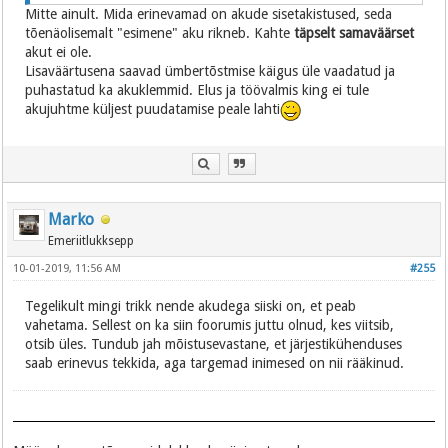
Mitte ainult. Mida erinevamad on akude sisetakistused, seda
tõenäolisemalt "esimene" aku rikneb. Kahte
täpselt samaväärset
akut ei ole.
Lisaväärtusena saavad ümbertõstmise käigus üle vaadatud ja
puhastatud ka akuklemmid. Elus ja töövalmis king ei tule
akujuhtme küljest puudatamise peale lahti
Marko
Emeriitlukksepp
10-01-2019, 11:56 AM
#255
Tegelikult mingi trikk nende akudega siiski on, et peab
vahetama. Sellest on ka siin foorumis juttu olnud, kes viitsib,
otsib üles. Tundub jah mõistusevastane, et järjestikühenduses
saab erinevus tekkida, aga targemad inimesed on nii rääkinud.