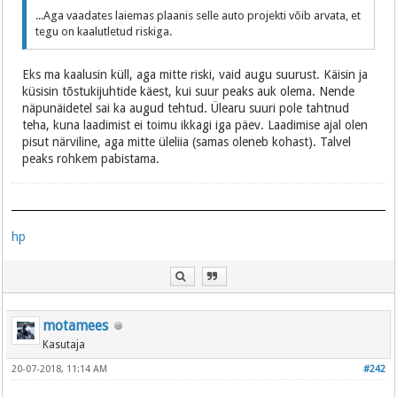
...Aga vaadates laiemas plaanis selle auto projekti võib arvata, et
tegu on kaalutletud riskiga.
Eks ma kaalusin küll, aga mitte riski, vaid augu suurust. Käisin ja
küsisin tõstukijuhtide käest, kui suur peaks auk olema. Nende
näpunäidetel sai ka augud tehtud. Ülearu suuri pole tahtnud
teha, kuna laadimist ei toimu ikkagi iga päev. Laadimise ajal olen
pisut närviline, aga mitte üleliia (samas oleneb kohast). Talvel
peaks rohkem pabistama.
hp
motamees
Kasutaja
20-07-2018, 11:14 AM
#242