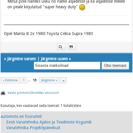
Minul pole näiteks usku no name asjadesse ja ka asjadesse millele
on peale kirjutatud "super heavy duty"
Opel Manta B 2x 1980:Toyota Celica Supra 1983
«
Järgmine vanem
|
Järgmine uuem
»
« Eelmine
1
...
13
Järgmine »
Vaata printerisõbralikku versiooni
Kasutaja, kes vaatavad seda teemat: 1 külali(st)ne
automoto.ee foorumid
Eesti Vanatehnika Ajaloo ja Teadmiste Kogumik
Vanatehnika Projektipäevikud