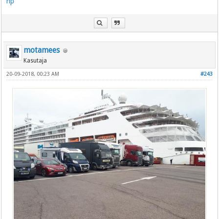
hp
motamees
Kasutaja
20-09-2018, 00:23 AM
#243