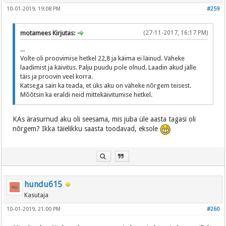
10-01-2019, 19:08 PM
#259
motamees Kirjutas:
(27-11-2017, 16:17 PM)
...
Volte oli proovimise hetkel 22,8 ja käima ei läinud. Väheke
laadimist ja käivitus. Palju puudu pole olnud. Laadin akud jälle
täis ja proovin veel korra.
Katsega sain ka teada, et üks aku on väheke nõrgem teisest.
Mõõtsin ka eraldi neid mittekäivitumise hetkel.
KAs ärasurnud aku oli seesama, mis juba üle aasta tagasi oli
nõrgem? Ikka täielikku saasta toodavad, eksole
hundu615
Kasutaja
10-01-2019, 21:00 PM
#260