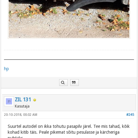
hp
ZIL 131
Kasutaja
20-10-2018, 00:02 AM
#245
Suurtel autodel on ikka tohutu pasapilv järel. Tee mis tahad, kõik
kohad kitib täis. Peale pikemat sõitu pesulasse ja kärcheriga