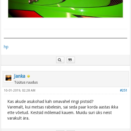
hp
Janka
Tüütus ruudus
10-01-2019, 02:28 AM
#251
Kas akude asukohad kah omavahel ringi pistsid?
Varemalt, kui metsas rabelesin, sai seda paar korda aastas ikka
ette võetud. Kestsid mõlemad kauem. Muidu suri üks neist
varakult ära.