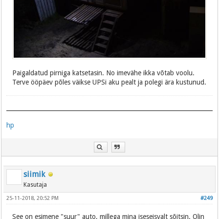
Paigaldatud pirniga katsetasin. No imevähe ikka võtab voolu.
Terve ööpäev põles väikse UPSi aku pealt ja polegi ära kustunud.
hp
siimik
Kasutaja
25-11-2018, 20:52 PM
#249
See on esimene "suur" auto, millega mina iseseisvalt sõitsin. Olin