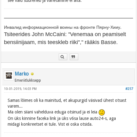
see vaid suureneb ja vahetamine ei aita.
Инвалид информационной воины на фронте Пярну-Хииу.
Tsiteerides John McCaini: "Venemaa on peamiselt
bensiinijaam, mis teeskleb riiki"," rääkis Basse.
Marko
Emeriitlukksepp
10-01-2019, 14:03 PM
#257
Samas lõimes oli ka mainitud, et akupurgid väsivad ühest otsast
varem...
Ma olen siiani vahelduva eduga otsinud ja ei leia
On üks kinnine faceka link ja üks v6sa lause auto24-s, aga
midagi konkreetset ei tule. Vist ei oska otsida.