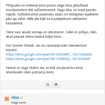
Põhjuseks on mõlemal juhul püsiva valge kõva pliisulfaadi
moodustumine ehk sulfateerumine. Nagu ikka, on kurja juureks
hapnik. Sulfateerumise peamiseks süüks on mittepiisav laadimine
pika aja vältel. Mille alla käib ka kuudepikkune säilitamine
kasutamata.
Teine suur akude surmaja on vibratsioon. Sellel on põhjus, miks
akud peavad olema masina küljes kinni...
Kes Soomet tönkab, siis ma varastasin kaks teemakohast
kirjutist:
https://drive.google.com/open?id=1kDvMRf...7D37cmluMQ
https://drive.google.com/open?id=1ZdWUQJ...XeTtHOBidF
Samuti on väga oluline see, et kõik (nii plussi kui kere)
ühenduseks oleks puhtad ja kinni.
v6sa
Valge vares