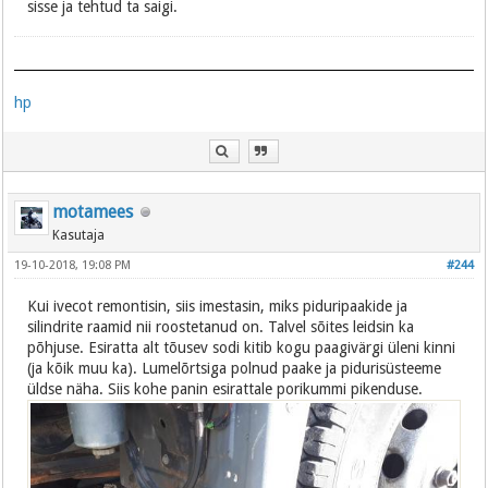
sisse ja tehtud ta saigi.
hp
motamees
Kasutaja
19-10-2018, 19:08 PM
#244
Kui ivecot remontisin, siis imestasin, miks piduripaakide ja
silindrite raamid nii roostetanud on. Talvel sõites leidsin ka
põhjuse. Esiratta alt tõusev sodi kitib kogu paagivärgi üleni kinni
(ja kõik muu ka). Lumelõrtsiga polnud paake ja pidurisüsteeme
üldse näha. Siis kohe panin esirattale porikummi pikenduse.