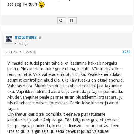
see aeg 14 tuuri
motamees
Kasutaja
10-01-2019, 01:59 AM
#250
Viimastel sõitudel panin tähele, et laadimine hakkab nõrgaks
jääma. Pingutasin natuke gene rihma, kasutu. Võtsin siis väikse
remondi ette. Vaja vahetada mootori õli ka. Peale kahenädalat
seismist kontrollisin akud üle. Üks käivitusaku on otsad andnud.
Vahetasin ära. Murphi seadusele kohaselt oli läbi just tagumine
aku. Vaja ikka mõlemad akud välja venitada ja tagasi punnitada.
Akude vahejuhet peale pannes tirisin plussklemmi otsast ära. Ju
siis oli tehasest halvasti pressitud. Panin teise klemmi ja akud
tagasi.
Õlivahetus käis otse loomulikult eelneva puhastusaine
kasutamise ja kahe läbipesuga. Töö käigus selgus, et genekat
vist polegi vaja nokkida, kuna laadimisvool nüüd korras. Teen
ühe sõidu ja jälgin asja. Ju seda genekat jõuab vajadusel