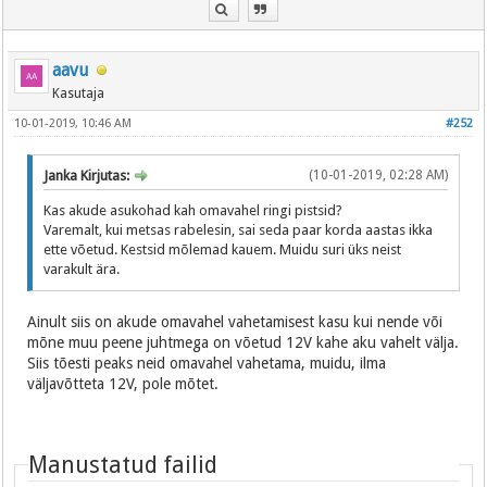
aavu
Kasutaja
10-01-2019, 10:46 AM
#252
Janka Kirjutas:
(10-01-2019, 02:28 AM)
Kas akude asukohad kah omavahel ringi pistsid?
Varemalt, kui metsas rabelesin, sai seda paar korda aastas ikka
ette võetud. Kestsid mõlemad kauem. Muidu suri üks neist
varakult ära.
Ainult siis on akude omavahel vahetamisest kasu kui nende või
mõne muu peene juhtmega on võetud 12V kahe aku vahelt välja.
Siis tõesti peaks neid omavahel vahetama, muidu, ilma
väljavõtteta 12V, pole mõtet.
Manustatud failid