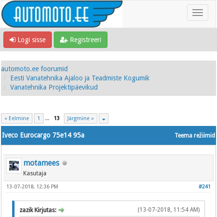
Logi sisse
Registreeri
automoto.ee foorumid
Eesti Vanatehnika Ajaloo ja Teadmiste Kogumik
Vanatehnika Projektipäevikud
« Eelmine
1
...
13
Järgmine »
Iveco Eurocargo 75e14 95a
Teema režiimid
motamees
Kasutaja
13-07-2018, 12:36 PM
#241
zazik Kirjutas:
(13-07-2018, 11:54 AM)