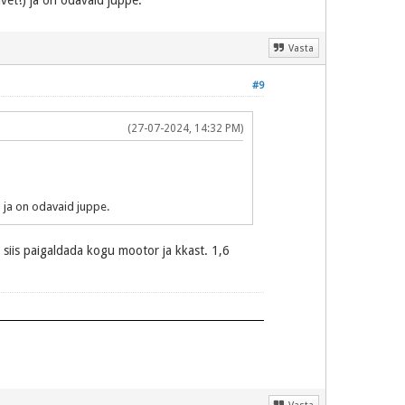
avet!) ja on odavaid juppe.
Vasta
#9
(27-07-2024, 14:32 PM)
) ja on odavaid juppe.
 siis paigaldada kogu mootor ja kkast. 1,6