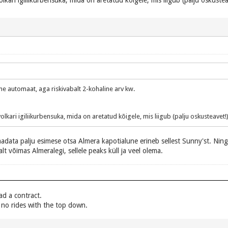
olkari igiliikurbensuka, mida on aretatud kõigele, mis liigub (palju oskuste
 automaat, aga riskivabalt 2-kohaline arv kw.
volkari igiliikurbensuka, mida on aretatud kõigele, mis liigub (palju oskusteavet!
aadata palju esimese otsa Almera kapotialune erineb sellest Sunny'st. Ning
t võimas Almeralegi, sellele peaks küll ja veel olema.
ead a contract.
, no rides with the top down.