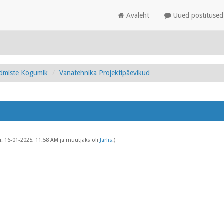
Avaleht
Uued postitused
admiste Kogumik
Vanatehnika Projektipäevikud
: 16-01-2025, 11:58 AM ja muutjaks oli
Jarlis
.)