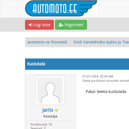
Logi sisse
Registreeri
automoto.ee foorumid
Eesti Vanatehnika Ajaloo ja Te
Kustutada
25-07-2024, 02:05 AM
(Seda postitust muudeti viimati
Palun teema kustutada
Jarlis
Kasutaja
Postitused: 16
Teemad: 3