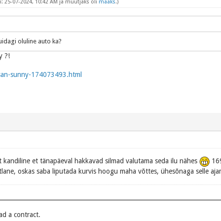
: 25-07-2024, 10:42 AM ja muutjaks oli
maaks
.)
idagi oluline auto ka?
y ?!
ssan-sunny-174073493.html
t kandiline et tänapäeval hakkavad silmad valutama seda ilu nähes
169
htlane, oskas saba liputada kurvis hoogu maha võttes, ühesõnaga selle aja
ead a contract.