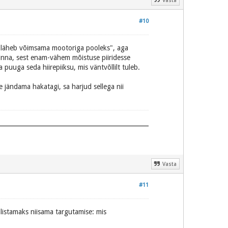
Vasta
#10
uto läheb võimsama mootoriga pooleks", aga
i minna, sest enam-vähem mõistuse piiridesse
puuga seda hiirepiiksu, mis väntvõllilt tuleb.
e jändama hakatagi, sa harjud sellega nii
Vasta
#11
älistamaks niisama targutamise: mis