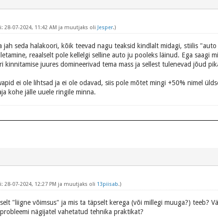
: 28-07-2024, 11:42 AM ja muutjaks oli
Jesper
.)
a jah seda halakoori, kõik teevad nagu teaksid kindlalt midagi, stiilis "a
luuletamine, reaalselt pole kellelgi selline auto ju pooleks läinud. Ega saag
 kinnitamise juures domineerivad tema mass ja sellest tulenevad jõud pika 
wapid ei ole lihtsad ja ei ole odavad, siis pole mõtet mingi +50% nimel ülds
aja kohe jälle uuele ringile minna.
: 28-07-2024, 12:27 PM ja muutjaks oli
13piisab
.)
elt "liigne võimsus" ja mis ta täpselt kerega (või millegi muuga?) teeb? V
probleemi nägijatel vahetatud tehnika praktikat?