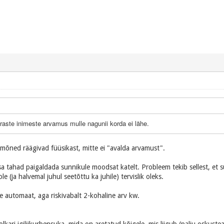
õraste inimeste arvamus mulle nagunii korda ei lähe.
n mõned räägivad füüsikast, mitte ei "avalda arvamust".
t sa tahad paigaldada sunnikule moodsat katelt. Probleem tekib sellest, et
e (ja halvemal juhul seetõttu ka juhile) tervislik oleks.
automaat, aga riskivabalt 2-kohaline arv kw.