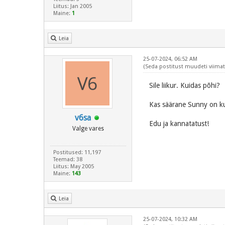
Liitus: Jan 2005
Maine:
1
Leia
25-07-2024, 06:52 AM
(Seda postitust muudeti viimati
Sile liikur. Kuidas põhi?
Kas säärane Sunny on ku
v6sa
Edu ja kannatatust!
Valge vares
Postitused: 11,197
Teemad: 38
Liitus: May 2005
Maine:
143
Leia
25-07-2024, 10:32 AM