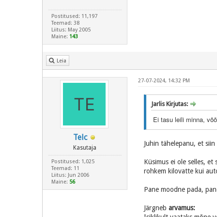
Postitused: 11,197
Teemad: 38
Liitus: May 2005
Maine:
143
Leia
27-07-2024, 14:32 PM
Jarlis Kirjutas:
Ei tasu leili minna, võ
Telc
Juhin tähelepanu, et sii
Kasutaja
Küsimus ei ole selles, e
Postitused: 1,025
Teemad: 11
rohkem kilovatte kui autol
Liitus: Jun 2006
Maine:
56
Pane moodne pada, pane 
Järgneb
arvamus: