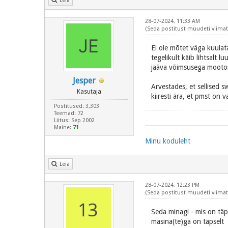
Leia
28-07-2024, 11:33 AM
(Seda postitust muudeti viimati
Ei ole mõtet väga kuulat
tegelikult käib lihtsalt 
jääva võimsusega mootori
Jesper
Arvestades, et sellised s
Kasutaja
kiiresti ära, et pmst on v
Postitused: 3,303
Teemad: 72
Liitus: Sep 2002
Maine:
71
Minu koduleht
Leia
28-07-2024, 12:23 PM
(Seda postitust muudeti viimati
Seda minagi - mis on täps
masina(te)ga on täpselt 