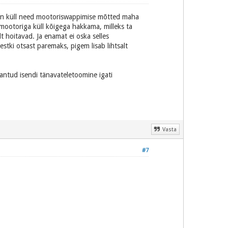
sin küll need mootoriswappimise mõtted maha
mootoriga küll kõigega hakkama, milleks ta
 hoitavad. Ja enamat ei oska selles
stki otsast paremaks, pigem lisab lihtsalt
 antud isendi tänavateletoomine igati
Vasta
#7