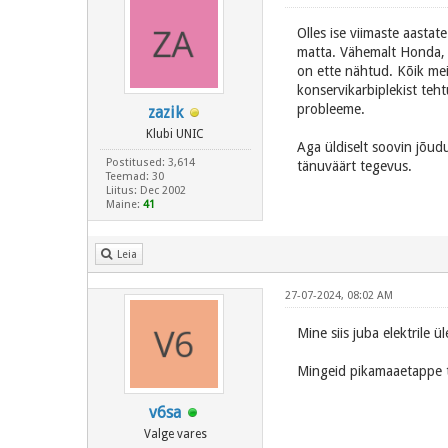
Olles ise viimaste aast
matta. Vähemalt Honda, 
on ette nähtud. Kõik mei
konservikarbiplekist teh
probleeme.
zazik
Klubi UNIC
Aga üldiselt soovin jõudu
Postitused: 3,614
tänuväärt tegevus.
Teemad: 30
Liitus: Dec 2002
Maine:
41
Leia
27-07-2024, 08:02 AM
Mine siis juba elektrile
Mingeid pikamaaetappe tä
v6sa
Valge vares