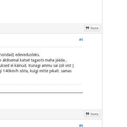
Vasta
#5
, hondad) edevedusteks.
 äkilisemal katsel tagaots maha jääda..
uksed ei käinud. Kunagi ammu sai (oli vist )
 140km/h sõita, kuigi mitte pikalt. samas
Vasta
#6