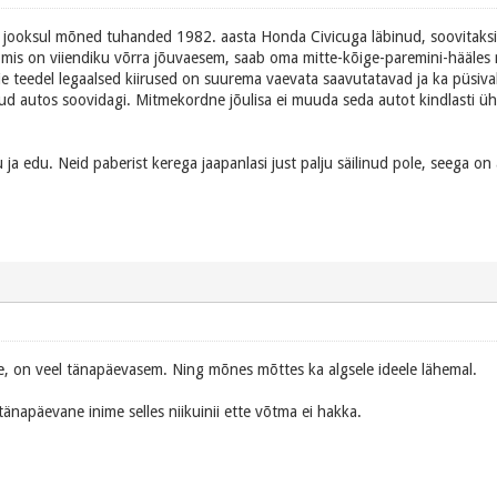
ate jooksul mõned tuhanded 1982. aasta Honda Civicuga läbinud, soovitak
mis on viiendiku võrra jõuvaesem, saab oma mitte-kõige-paremini-hääles 
e teedel legaalsed kiirused on suurema vaevata saavutatavad ja ka püsivalt
tud autos soovidagi. Mitmekordne jõulisa ei muuda seda autot kindlasti ühe
 ja edu. Neid paberist kerega jaapanlasi just palju säilinud pole, seega on
 üle, on veel tänapäevasem. Ning mõnes mõttes ka algsele ideele lähemal.
napäevane inime selles niikuinii ette võtma ei hakka.