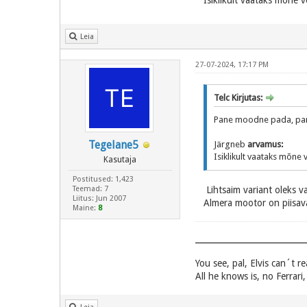
Isiklikult vaataks mõne v
Leia
27-07-2024, 17:17 PM
Telc Kirjutas:
Pane moodne pada, pane
Tegelane5
Järgneb
arvamus:
Isiklikult vaataks mõne 
Kasutaja
Postitused: 1,423
Teemad: 7
Lihtsaim variant oleks v
Liitus: Jun 2007
Almera mootor on piisaval
Maine:
8
You see, pal, Elvis can´t r
All he knows is, no Ferrari