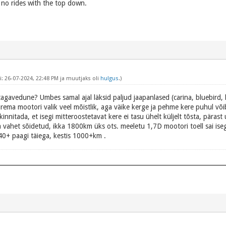
, no rides with the top down.
: 26-07-2024, 22:48 PM ja muutjaks oli
hulgus
.)
 tagavedune? Umbes samal ajal läksid paljud jaapanlased (carina, bluebird
ema mootori valik veel mõistlik, aga väike kerge ja pehme kere puhul võib
nitada, et isegi mitteroostetavat kere ei tasu ühelt küljelt tõsta, pärast 
ahet sõidetud, ikka 1800km üks ots. meeletu 1,7D mootori toell sai isegi
 40+ paagi täiega, kestis 1000+km .