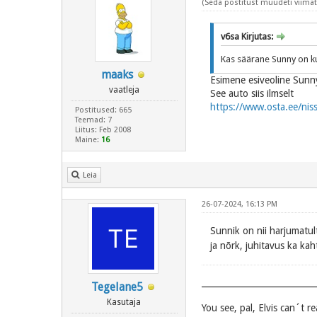
(Seda postitust muudeti viimati
v6sa Kirjutas:
Kas säärane Sunny on ku
maaks
Esimene esiveoline Sunn
vaatleja
See auto siis ilmselt
https://www.osta.ee/ni
Postitused: 665
Teemad: 7
Liitus: Feb 2008
Maine:
16
Leia
26-07-2024, 16:13 PM
Sunnik on nii harjumatul
ja nõrk, juhitavus ka ka
Tegelane5
Kasutaja
You see, pal, Elvis can´t r