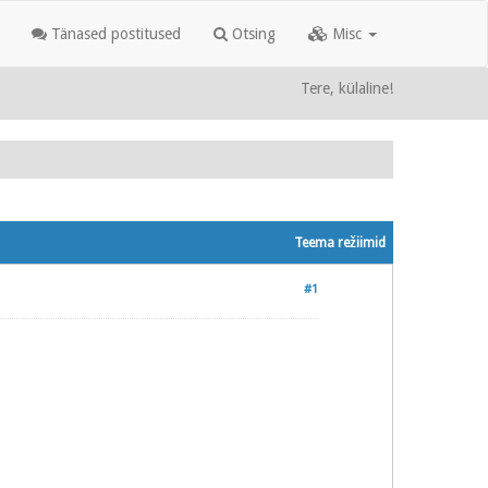
Tänased postitused
Otsing
Misc
Tere, külaline!
Teema režiimid
#1